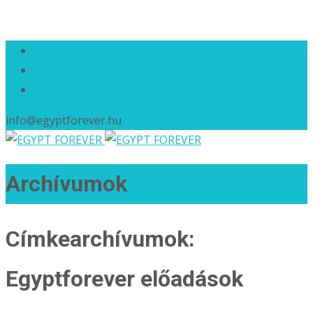
info@egyptforever.hu
Archívumok
Címkearchívumok:
Egyptforever előadások