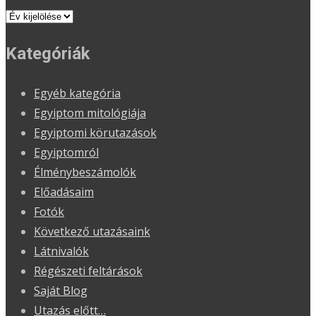
Kategóriák
Egyéb kategória
Egyiptom mitológiája
Egyiptomi körutazások
Egyiptomról
Élménybeszámolók
Előadásaim
Fotók
Következő utazásaink
Látnivalók
Régészeti feltárások
Saját Blog
Utazás előtt…