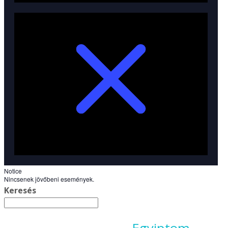
Notice
Nincsenek jövőbeni események.
Keresés
Egyiptom