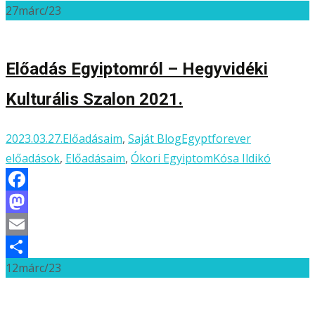
27
márc/23
Előadás Egyiptomról – Hegyvidéki
Kulturális Szalon 2021.
2023.03.27.
Előadásaim
,
Saját Blog
Egyptforever
előadások
,
Előadásaim
,
Ókori Egyiptom
Kósa Ildikó
Facebook
Mastodon
Email
12
márc/23
Ossza
meg