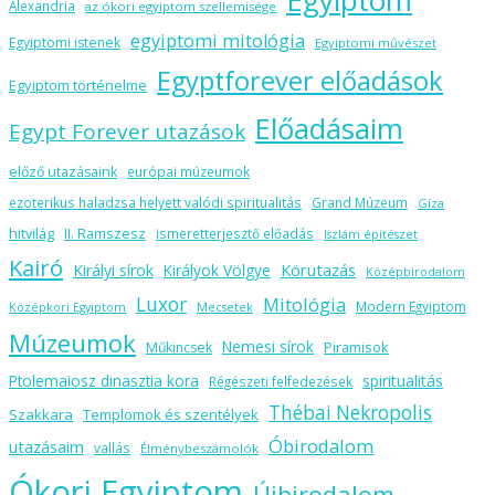
Alexandria
az ókori egyiptom szellemisége
egyiptomi mitológia
Egyiptomi istenek
Egyiptomi művészet
Egyptforever előadások
Egyiptom történelme
Előadásaim
Egypt Forever utazások
előző utazásaink
európai múzeumok
ezoterikus haladzsa helyett valódi spiritualitás
Grand Múzeum
Gíza
hitvilág
II. Ramszesz
ismeretterjesztő előadás
Iszlám építészet
Kairó
Körutazás
Királyi sírok
Királyok Völgye
Középbirodalom
Luxor
Mitológia
Modern Egyiptom
Középkori Egyiptom
Mecsetek
Múzeumok
Nemesi sírok
Piramisok
Műkincsek
spiritualitás
Ptolemaiosz dinasztia kora
Régészeti felfedezések
Thébai Nekropolis
Szakkara
Templomok és szentélyek
Óbirodalom
utazásaim
vallás
Élménybeszámolók
Ókori Egyiptom
Újbirodalom