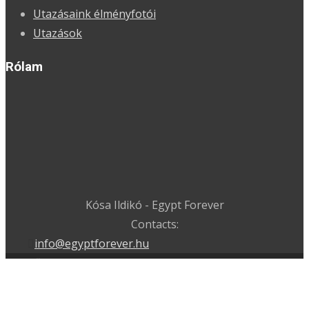
Utazásaink élményfotói
Utazások
Rólam
Kósa Ildikó - Egypt Forever
Contacts:
info@egyptforever.hu
Szerzői jog © E G Y P T F O R E V E R
Honlapmotor: EGYPTFOREVER
, Theme EGYPT by Magus
& Indy.