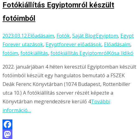
Fotókiállítás Egyiptomról készült
fotóimból
2023.03.12.
Előadásaim
,
Fotók
,
Saját Blog
Egyiptom
,
Egypt
Forever utazások
,
Egyptforever előadások
,
Előadásaim
,
fotóim
,
fotókiállítás
,
fotókiállítás Egyiptomról
Kósa Ildikó
2022. januárjában 4 héten keresztül Egyiptomban készült
fotóimból készült egy hangulatos bemutató a FSZEK
Deák Ferenc Könyvtárban (1074 Budapest, Rottenbiller
utca 10.) A fotókiállítás szerver részét képezte a
Könyvtárban megrendezésre kerülő 4
További
információ…
Facebook