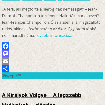
„A férfi, aki megtörte a hieroglifák némaságát” – Jean-
François Champollion története. Hallották már a nevét?
Jean-François Champollion. Ő az a zseniális, megszállott
tudós, akinek köszönhetően az ókori Egyiptom többé
nem maradt néma.
További információ…
Facebook
Mastodon
Email
09
szept/25
Ossza
meg
A Királyok Völgye – A legszebb