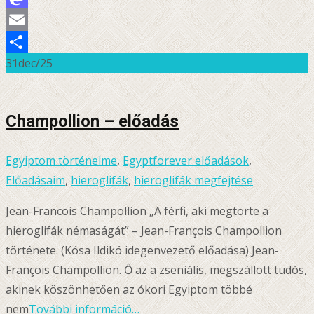
Mastodon
Email
31
dec/25
Ossza
meg
Champollion – előadás
Egyiptom történelme
,
Egyptforever előadások
,
Előadásaim
,
hieroglifák
,
hieroglifák megfejtése
Jean-Francois Champollion „A férfi, aki megtörte a
hieroglifák némaságát” – Jean-François Champollion
története. (Kósa Ildikó idegenvezető előadása) Jean-
François Champollion. Ő az a zseniális, megszállott tudós,
akinek köszönhetően az ókori Egyiptom többé
nem
További információ…