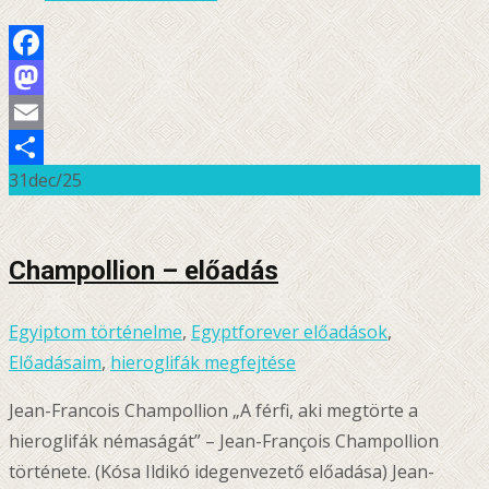
Facebook
Mastodon
Email
31
dec/25
Ossza
meg
Champollion – előadás
Egyiptom történelme
,
Egyptforever előadások
,
Előadásaim
,
hieroglifák megfejtése
Jean-Francois Champollion „A férfi, aki megtörte a
hieroglifák némaságát” – Jean-François Champollion
története. (Kósa Ildikó idegenvezető előadása) Jean-