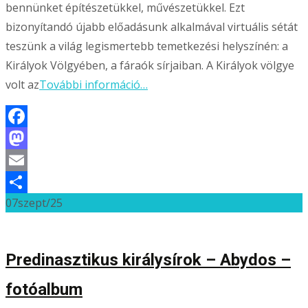
bennünket építészetükkel, művészetükkel. Ezt
bizonyítandó újabb előadásunk alkalmával virtuális sétát
teszünk a világ legismertebb temetkezési helyszínén: a
Királyok Völgyében, a fáraók sírjaiban. A Királyok völgye
volt az
További információ…
Facebook
Mastodon
Email
07
szept/25
Ossza
meg
Predinasztikus királysírok – Abydos –
fotóalbum