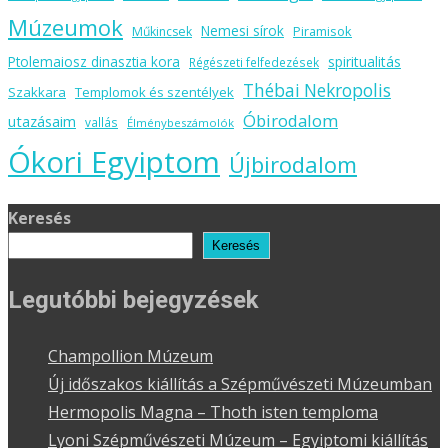
Múzeumok
Nemesi sírok
Piramisok
Műkincsek
spiritualitás
Ptolemaiosz dinasztia kora
Régészeti felfedezések
Thébai Nekropolis
Szakkara
Templomok és szentélyek
Óbirodalom
utazásaim
vallás
Élménybeszámolók
Ókori Egyiptom
Újbirodalom
Keresés
Keresés
Legutóbbi bejegyzések
Champollion Múzeum
Új időszakos kiállítás a Szépművészeti Múzeumban
Hermopolis Magna – Thoth isten temploma
Lyoni Szépművészeti Múzeum – Egyiptomi kiállítás