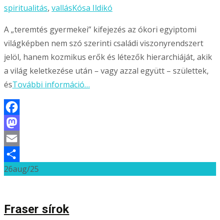
spiritualitás
,
vallás
Kósa Ildikó
A „teremtés gyermekei” kifejezés az ókori egyiptomi
világképben nem szó szerinti családi viszonyrendszert
jelöl, hanem kozmikus erők és létezők hierarchiáját, akik
a világ keletkezése után – vagy azzal együtt – születtek,
és
További információ…
Facebook
Mastodon
Email
26
aug/25
Ossza
meg
Fraser sírok