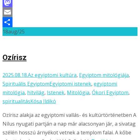
Facebook
Mastodon
Email
18
aug/25
Ossza
meg
Ozírisz
2025.08.18.
Az egyiptomi kultúra
,
Egyiptom mitológiája
,
Spirituális Egyiptom
Egyiptomi istenek
,
egyiptomi
mitológia
,
hitvilág
,
Istenek
,
Mitológia
,
Ókori Egyiptom
,
spiritualitás
Kósa Ildikó
Ozírisz alakja az egyiptomi vallás- és kultúrtörténetben A
Nílus nyugati partján a nap már alacsonyan jár, a sivatag
szélén hosszú árnyékot vetnek a templom falai. A kőbe