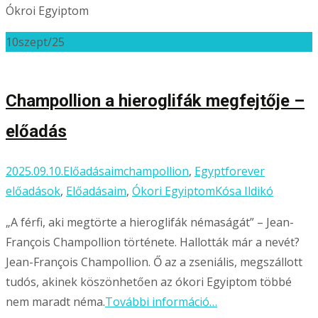
Ókroi Egyiptom
10
szept/25
Champollion a hieroglifák megfejtője –
előadás
2025.09.10.
Előadásaim
champollion
,
Egyptforever
előadások
,
Előadásaim
,
Ókori Egyiptom
Kósa Ildikó
„A férfi, aki megtörte a hieroglifák némaságát” – Jean-
François Champollion története. Hallották már a nevét?
Jean-François Champollion. Ő az a zseniális, megszállott
tudós, akinek köszönhetően az ókori Egyiptom többé
nem maradt néma.
További információ…