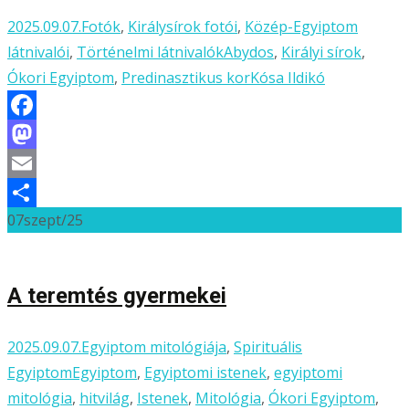
2025.09.07.
Fotók
,
Királysírok fotói
,
Közép-Egyiptom
látnivalói
,
Történelmi látnivalók
Abydos
,
Királyi sírok
,
Ókori Egyiptom
,
Predinasztikus kor
Kósa Ildikó
Facebook
Mastodon
Email
07
szept/25
Ossza
meg
A teremtés gyermekei
2025.09.07.
Egyiptom mitológiája
,
Spirituális
Egyiptom
Egyiptom
,
Egyiptomi istenek
,
egyiptomi
mitológia
,
hitvilág
,
Istenek
,
Mitológia
,
Ókori Egyiptom
,