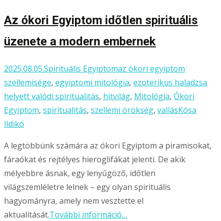
Az ókori Egyiptom időtlen spirituális
üzenete a modern embernek
2025.08.05.
Spirituális Egyiptom
az ókori egyiptom
szellemisége
,
egyiptomi mitológia
,
ezoterikus haladzsa
helyett valódi spiritualitás
,
hitvilág
,
Mitológia
,
Ókori
Egyiptom
,
spiritualitás
,
szellemi örökség
,
vallás
Kósa
Ildikó
A legtöbbünk számára az ókori Egyiptom a piramisokat,
fáraókat és rejtélyes hieroglifákat jelenti. De akik
mélyebbre ásnak, egy lenyűgöző, időtlen
világszemléletre lelnek – egy olyan spirituális
hagyományra, amely nem vesztette el
aktualitását.
További információ…