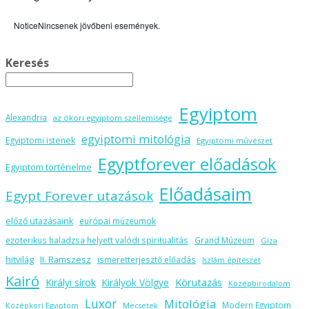
Notice
Nincsenek jövőbeni események.
Keresés
Egyiptom
Alexandria
az ókori egyiptom szellemisége
egyiptomi mitológia
Egyiptomi istenek
Egyiptomi művészet
Egyptforever előadások
Egyiptom történelme
Előadásaim
Egypt Forever utazások
előző utazásaink
európai múzeumok
ezoterikus haladzsa helyett valódi spiritualitás
Grand Múzeum
Gíza
hitvilág
II. Ramszesz
ismeretterjesztő előadás
Iszlám építészet
Kairó
Körutazás
Királyi sírok
Királyok Völgye
Középbirodalom
Luxor
Mitológia
Modern Egyiptom
Középkori Egyiptom
Mecsetek