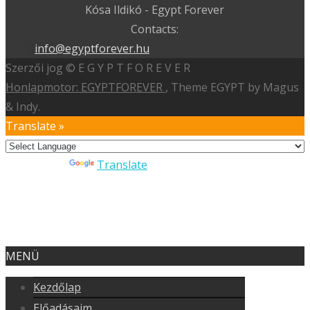
Kósa Ildikó - Egypt Forever
Contacts:
info@egyptforever.hu
Szerzői jog © E G Y P T F O R E V E R
Honlapmotor: EGYPTFOREVER
, Theme EGYPT by Magus
& Indy.
Translate »
Powered by
Translate
MENÜ
Kezdőlap
Előadásaim