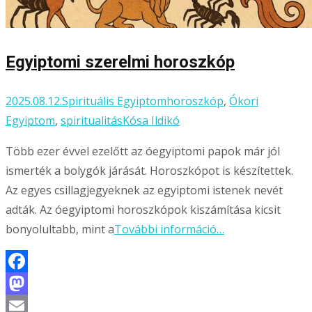
Egyiptomi szerelmi horoszkóp
2025.08.12.
Spirituális Egyiptom
horoszkóp
,
Ókori
Egyiptom
,
spiritualitás
Kósa Ildikó
Több ezer évvel ezelőtt az óegyiptomi papok már jól
ismerték a bolygók járását. Horoszkópot is készítettek.
Az egyes csillagjegyeknek az egyiptomi istenek nevét
adták. Az óegyiptomi horoszkópok kiszámítása kicsit
bonyolultabb, mint a
További információ…
Facebook
Mastodon