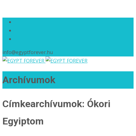
info@egyptforever.hu
Archívumok
Címkearchívumok: Ókori
Egyiptom