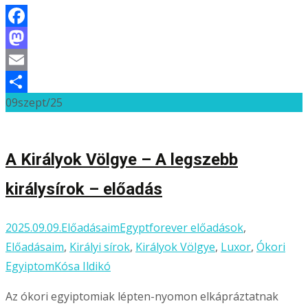
Facebook
Mastodon
Email
09
szept/25
Ossza
meg
A Királyok Völgye – A legszebb
királysírok – előadás
2025.09.09.
Előadásaim
Egyptforever előadások
,
Előadásaim
,
Királyi sírok
,
Királyok Völgye
,
Luxor
,
Ókori
Egyiptom
Kósa Ildikó
Az ókori egyiptomiak lépten-nyomon elkápráztatnak