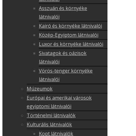
Asszuán és környéke
látnivalói
Kairó és környéke látnivalói
Közép-Egyiptom látnivalói
Luxor és környéke látnivalói
Sivatagok és oázisok
látnivalói
Vörös-tenger környéke
látnivalói
Múzeumok
Európai és amerikai városok
egyiptomi látnivalói
Történelmi látnivalók
Kulturális látnivalók
Kopt látnivalók