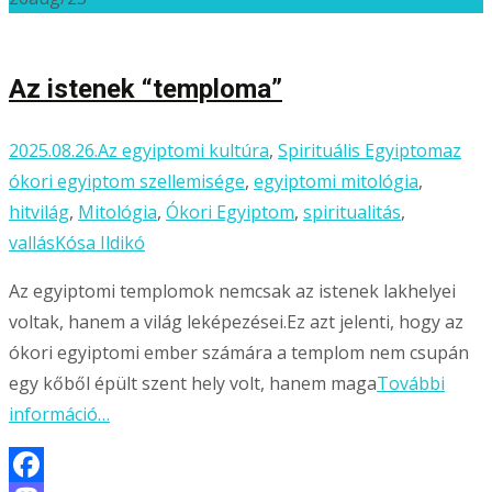
Ossza
meg
Az istenek “temploma”
2025.08.26.
Az egyiptomi kultúra
,
Spirituális Egyiptom
az
ókori egyiptom szellemisége
,
egyiptomi mitológia
,
hitvilág
,
Mitológia
,
Ókori Egyiptom
,
spiritualitás
,
vallás
Kósa Ildikó
Az egyiptomi templomok nemcsak az istenek lakhelyei
voltak, hanem a világ leképezései.Ez azt jelenti, hogy az
ókori egyiptomi ember számára a templom nem csupán
egy kőből épült szent hely volt, hanem maga
További
információ…