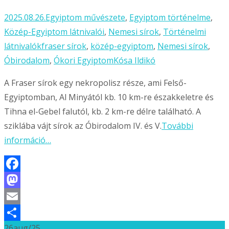
2025.08.26.
Egyiptom művészete
,
Egyiptom történelme
,
Közép-Egyiptom látnivalói
,
Nemesi sírok
,
Történelmi
látnivalók
fraser sírok
,
közép-egyiptom
,
Nemesi sírok
,
Óbirodalom
,
Ókori Egyiptom
Kósa Ildikó
A Fraser sírok egy nekropolisz része, ami Felső-
Egyiptomban, Al Minyától kb. 10 km-re északkeletre és
Tihna el-Gebel falutól, kb. 2 km-re délre található. A
sziklába vájt sírok az Óbirodalom IV. és V.
További
információ…
Facebook
Mastodon
Email
26
aug/25