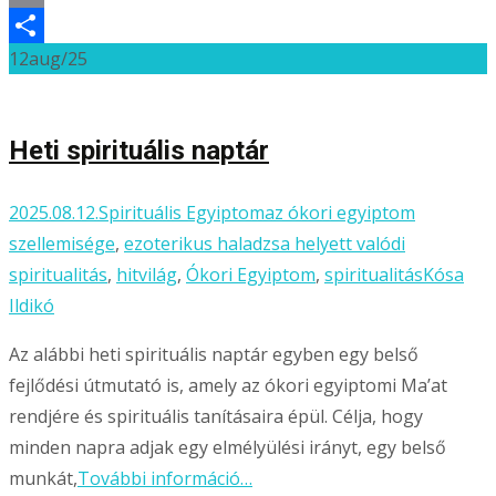
Email
12
aug/25
Ossza
meg
Heti spirituális naptár
2025.08.12.
Spirituális Egyiptom
az ókori egyiptom
szellemisége
,
ezoterikus haladzsa helyett valódi
spiritualitás
,
hitvilág
,
Ókori Egyiptom
,
spiritualitás
Kósa
Ildikó
Az alábbi heti spirituális naptár egyben egy belső
fejlődési útmutató is, amely az ókori egyiptomi Ma’at
rendjére és spirituális tanításaira épül. Célja, hogy
minden napra adjak egy elmélyülési irányt, egy belső
munkát,
További információ…