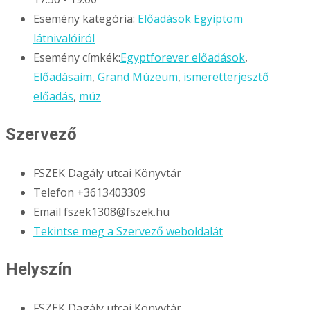
Esemény kategória:
Előadások Egyiptom
látnivalóiról
Esemény címkék:
Egyptforever előadások
,
Előadásaim
,
Grand Múzeum
,
ismeretterjesztő
előadás
,
múz
Szervező
FSZEK Dagály utcai Könyvtár
Telefon
+3613403309
Email
fszek1308@fszek.hu
Tekintse meg a Szervező weboldalát
Helyszín
FSZEK Dagály utcai Könyvtár