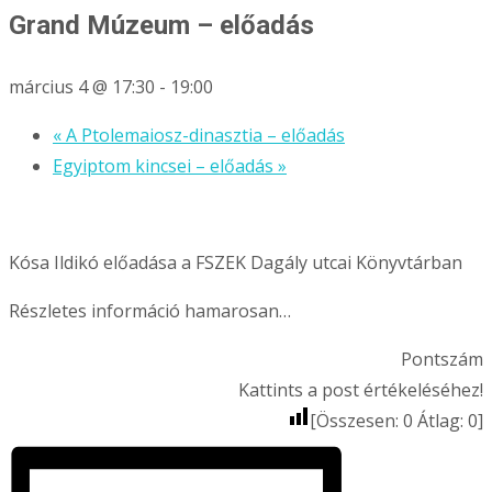
Grand Múzeum – előadás
március 4 @ 17:30
-
19:00
«
A Ptolemaiosz-dinasztia – előadás
Egyiptom kincsei – előadás
»
Kósa Ildikó előadása a FSZEK Dagály utcai Könyvtárban
Részletes információ hamarosan…
Pontszám
Kattints a post értékeléséhez!
[Összesen:
0
Átlag:
0
]