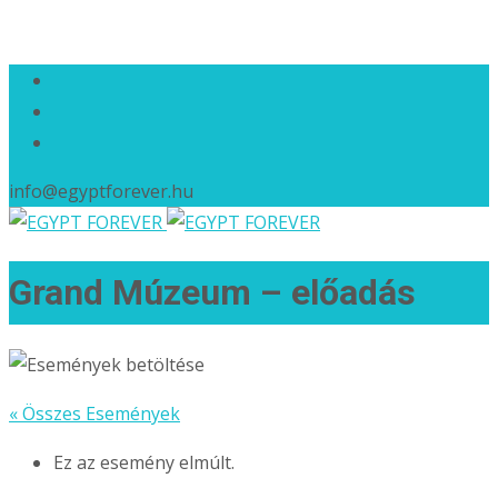
info@egyptforever.hu
Grand Múzeum – előadás
« Összes Események
Ez az esemény elmúlt.