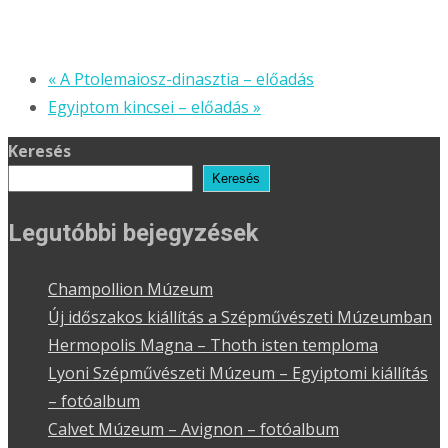
«
A Ptolemaiosz-dinasztia – előadás
Egyiptom kincsei – előadás
»
Keresés
Keresés
Legutóbbi bejegyzések
Champollion Múzeum
Új időszakos kiállítás a Szépművészeti Múzeumban
Hermopolis Magna – Thoth isten temploma
Lyoni Szépművészeti Múzeum – Egyiptomi kiállítás
– fotóalbum
Calvet Múzeum – Avignon – fotóalbum