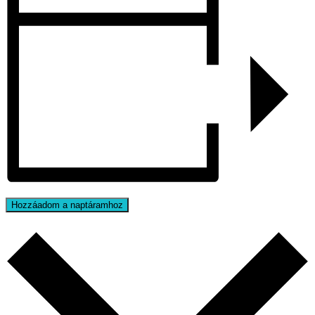
Hozzáadom a naptáramhoz