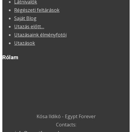
Látnivalók
Régészeti feltárások
Saját Blog
Utazás előtt…
Utazásaink élményfotói
Utazások
Rólam
Kósa Ildikó - Egypt Forever
Contacts: