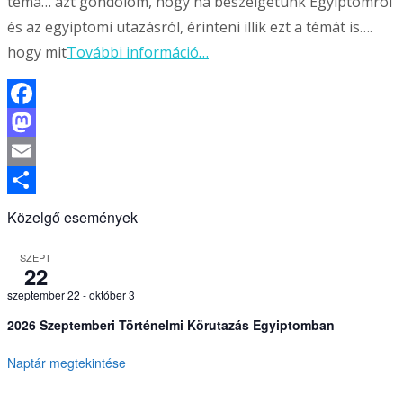
téma… azt gondolom, hogy ha beszélgetünk Egyiptomról
és az egyiptomi utazásról, érinteni illik ezt a témát is….
hogy mit
További információ…
Facebook
Mastodon
Email
Ossza
Közelgő események
meg
SZEPT
22
szeptember 22
-
október 3
2026 Szeptemberi Történelmi Körutazás Egyiptomban
Naptár megtekintése