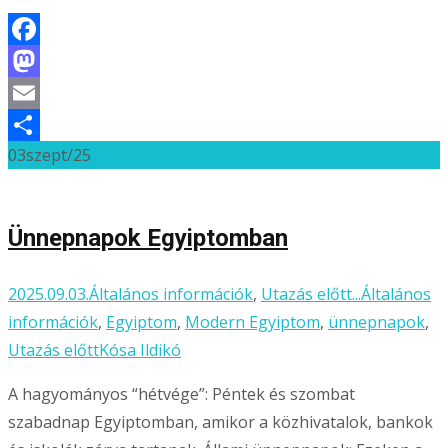
Facebook
Mastodon
Email
03
szept/25
Ossza
meg
Ünnepnapok Egyiptomban
2025.09.03.
Általános információk
,
Utazás előtt...
Általános
információk
,
Egyiptom
,
Modern Egyiptom
,
ünnepnapok
,
Utazás előtt
Kósa Ildikó
A hagyományos “hétvége”: Péntek és szombat
szabadnap Egyiptomban, amikor a közhivatalok, bankok