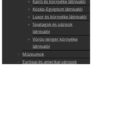
Kairó és környéke látnivalói
Közép-Egyiptom látnivalói
Luxor és környéke látnivalói
Sivatagok és oázisok
látnivalói
Vörös-tenger környéke
látnivalói
Múzeumok
Európai és amerikai városok
egyiptomi látnivalói
Történelmi látnivalók
Kulturális látnivalók
Kopt látnivalók
Muszlim látnivalók
Természeti látnivalók