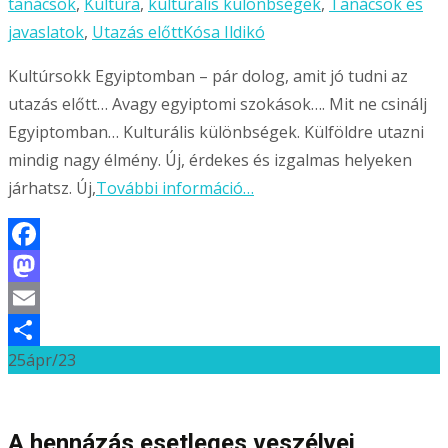
tanácsok
,
Kultúra
,
kulturális különbségek
,
Tanácsok és
javaslatok
,
Utazás előtt
Kósa Ildikó
Kultúrsokk Egyiptomban – pár dolog, amit jó tudni az
utazás előtt… Avagy egyiptomi szokások…. Mit ne csinálj
Egyiptomban… Kulturális különbségek. Külföldre utazni
mindig nagy élmény. Új, érdekes és izgalmas helyeken
járhatsz. Új,
További információ…
Facebook
Mastodon
Email
25
ápr/23
Ossza
meg
A hennázás esetleges veszélyei