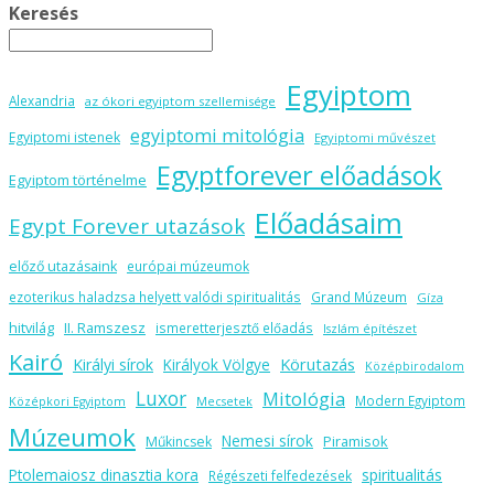
Keresés
Egyiptom
Alexandria
az ókori egyiptom szellemisége
egyiptomi mitológia
Egyiptomi istenek
Egyiptomi művészet
Egyptforever előadások
Egyiptom történelme
Előadásaim
Egypt Forever utazások
előző utazásaink
európai múzeumok
ezoterikus haladzsa helyett valódi spiritualitás
Grand Múzeum
Gíza
hitvilág
II. Ramszesz
ismeretterjesztő előadás
Iszlám építészet
Kairó
Körutazás
Királyi sírok
Királyok Völgye
Középbirodalom
Luxor
Mitológia
Modern Egyiptom
Középkori Egyiptom
Mecsetek
Múzeumok
Nemesi sírok
Piramisok
Műkincsek
spiritualitás
Ptolemaiosz dinasztia kora
Régészeti felfedezések