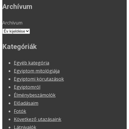
Archívum
Archívum
Kategóriák
Egyéb kategória
Egyiptom mitológiája
Egyiptomi körutazások
Egyiptomról
Élménybeszámolók
Előadásaim
Fotók
Következő utazásaink
Látnivalók