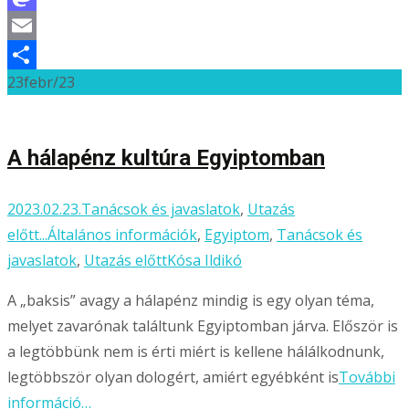
Mastodon
Email
23
febr/23
Ossza
meg
A hálapénz kultúra Egyiptomban
2023.02.23.
Tanácsok és javaslatok
,
Utazás
előtt...
Általános információk
,
Egyiptom
,
Tanácsok és
javaslatok
,
Utazás előtt
Kósa Ildikó
A „baksis” avagy a hálapénz mindig is egy olyan téma,
melyet zavarónak találtunk Egyiptomban járva. Először is
a legtöbbünk nem is érti miért is kellene hálálkodnunk,
legtöbbször olyan dologért, amiért egyébként is
További
információ…