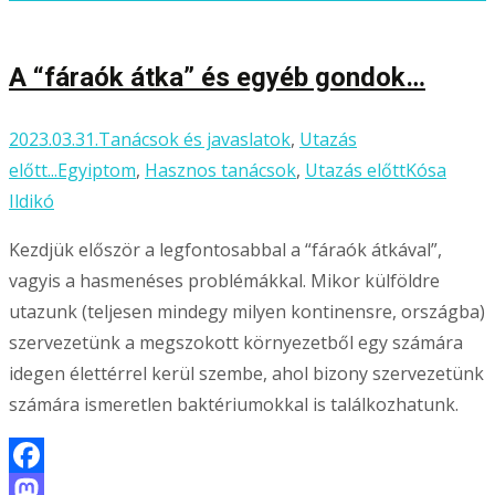
meg
A “fáraók átka” és egyéb gondok…
2023.03.31.
Tanácsok és javaslatok
,
Utazás
előtt...
Egyiptom
,
Hasznos tanácsok
,
Utazás előtt
Kósa
Ildikó
Kezdjük először a legfontosabbal a “fáraók átkával”,
vagyis a hasmenéses problémákkal. Mikor külföldre
utazunk (teljesen mindegy milyen kontinensre, országba)
szervezetünk a megszokott környezetből egy számára
idegen élettérrel kerül szembe, ahol bizony szervezetünk
számára ismeretlen baktériumokkal is találkozhatunk.
Facebook