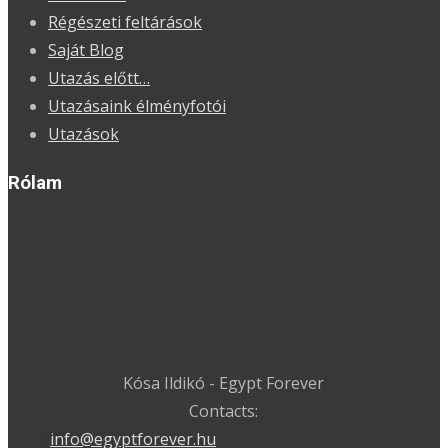
Régészeti feltárások
Saját Blog
Utazás előtt…
Utazásaink élményfotói
Utazások
Rólam
Kósa Ildikó - Egypt Forever
Contacts:
info@egyptforever.hu