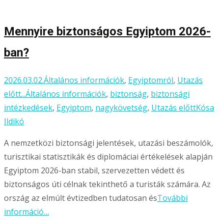
Mennyire biztonságos Egyiptom 2026-
ban?
2026.03.02.
Általános információk
,
Egyiptomról
,
Utazás
előtt...
Általános információk
,
biztonság
,
biztonsági
intézkedések
,
Egyiptom
,
nagykövetség
,
Utazás előtt
Kósa
Ildikó
A nemzetközi biztonsági jelentések, utazási beszámolók,
turisztikai statisztikák és diplomáciai értékelések alapján
Egyiptom 2026-ban stabil, szervezetten védett és
biztonságos úti célnak tekinthető a turisták számára. Az
ország az elmúlt évtizedben tudatosan és
További
információ…