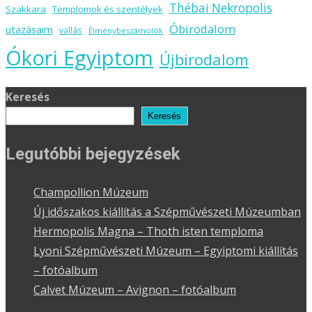
Thébai Nekropolis
Szakkara
Templomok és szentélyek
Óbirodalom
utazásaim
vallás
Élménybeszámolók
Ókori Egyiptom
Újbirodalom
Keresés
Keresés
Legutóbbi bejegyzések
Champollion Múzeum
Új időszakos kiállítás a Szépművészeti Múzeumban
Hermopolis Magna – Thoth isten temploma
Lyoni Szépművészeti Múzeum – Egyiptomi kiállítás
– fotóalbum
Calvet Múzeum – Avignon – fotóalbum