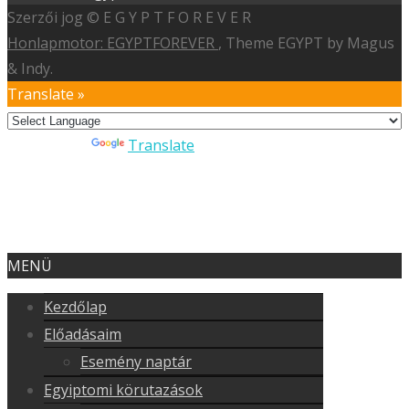
Szerzői jog © E G Y P T F O R E V E R
Honlapmotor: EGYPTFOREVER
, Theme EGYPT by Magus
& Indy.
Translate »
Powered by
Translate
MENÜ
Kezdőlap
Előadásaim
Esemény naptár
Egyiptomi körutazások