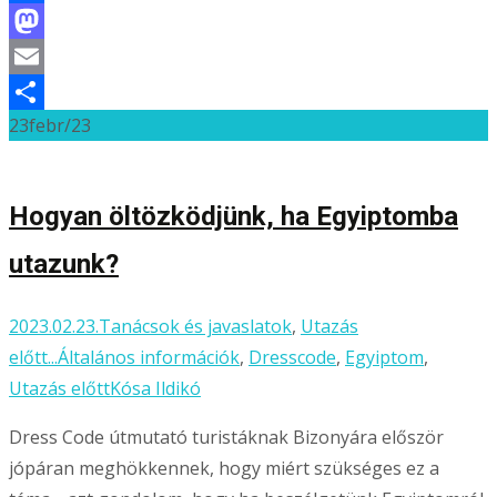
Facebook
Mastodon
Email
23
febr/23
Ossza
meg
Hogyan öltözködjünk, ha Egyiptomba
utazunk?
2023.02.23.
Tanácsok és javaslatok
,
Utazás
előtt...
Általános információk
,
Dresscode
,
Egyiptom
,
Utazás előtt
Kósa Ildikó
Dress Code útmutató turistáknak Bizonyára először
jópáran meghökkennek, hogy miért szükséges ez a