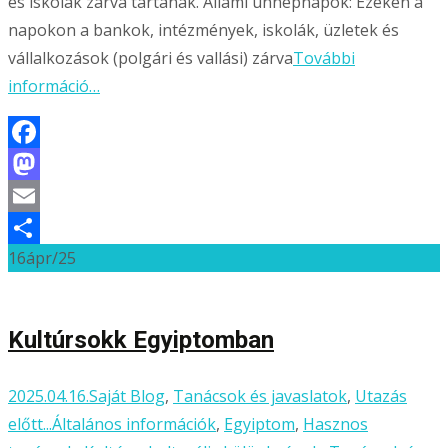
és iskolák zárva tartanak. Állami ünnepnapok: Ezeken a
napokon a bankok, intézmények, iskolák, üzletek és
vállalkozások (polgári és vallási) zárva
További
információ…
Facebook
Mastodon
Email
16
ápr/25
Ossza
meg
Kultúrsokk Egyiptomban
2025.04.16.
Saját Blog
,
Tanácsok és javaslatok
,
Utazás
előtt...
Általános információk
,
Egyiptom
,
Hasznos