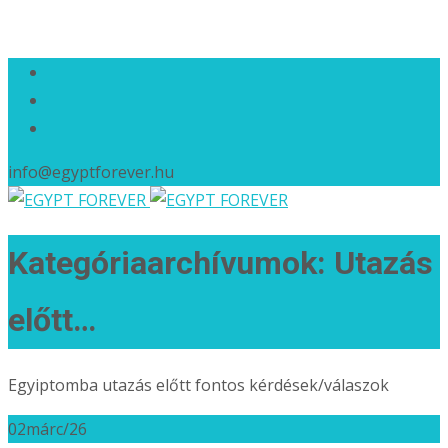
info@egyptforever.hu
Kategóriaarchívumok: Utazás
előtt…
Egyiptomba utazás előtt fontos kérdések/válaszok
02
márc/26