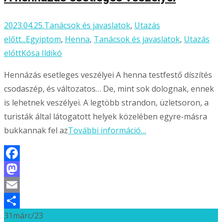
2023.04.25.
Tanácsok és javaslatok
,
Utazás
előtt...
Egyiptom
,
Henna
,
Tanácsok és javaslatok
,
Utazás
előtt
Kósa Ildikó
Hennázás esetleges veszélyei A henna testfestő díszítés
csodaszép, és változatos… De, mint sok dolognak, ennek
is lehetnek veszélyei. A legtöbb strandon, üzletsoron, a
turisták által látogatott helyek közelében egyre-másra
bukkannak fel az
További információ…
Facebook
Mastodon
Email
31
márc/23
Ossza