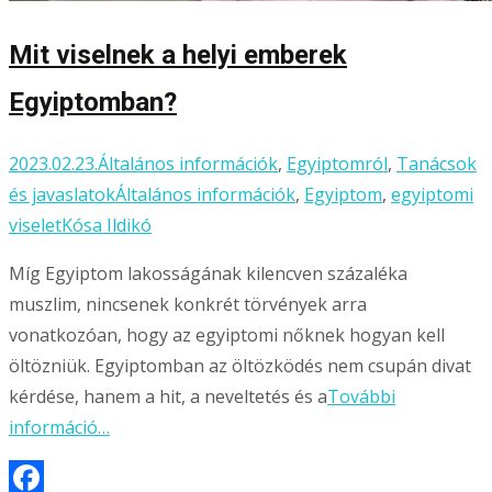
Mit viselnek a helyi emberek
Egyiptomban?
2023.02.23.
Általános információk
,
Egyiptomról
,
Tanácsok
és javaslatok
Általános információk
,
Egyiptom
,
egyiptomi
viselet
Kósa Ildikó
Míg Egyiptom lakosságának kilencven százaléka
muszlim, nincsenek konkrét törvények arra
vonatkozóan, hogy az egyiptomi nőknek hogyan kell
öltözniük. Egyiptomban az öltözködés nem csupán divat
kérdése, hanem a hit, a neveltetés és a
További
információ…