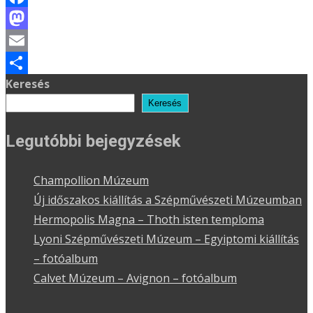
Facebook
Mastodon
Email
Keresés
Ossza
Keresés
meg
Legutóbbi bejegyzések
Champollion Múzeum
Új időszakos kiállítás a Szépművészeti Múzeumban
Hermopolis Magna – Thoth isten temploma
Lyoni Szépművészeti Múzeum – Egyiptomi kiállítás
– fotóalbum
Calvet Múzeum – Avignon – fotóalbum