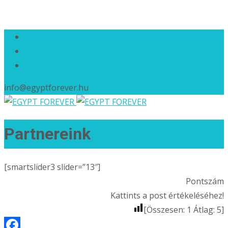
info@egyptforever.hu
Partnereink
[smartslider3 slider=”13″]
Pontszám
Kattints a post értékeléséhez!
[Összesen:
1
Átlag:
5
]