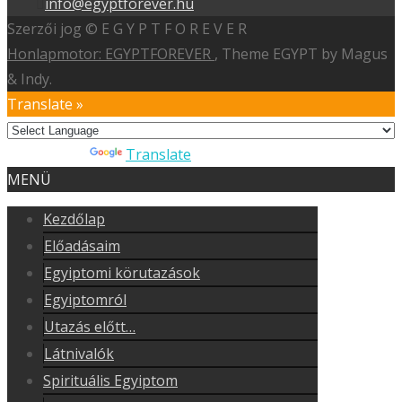
info@egyptforever.hu
Szerzői jog © E G Y P T F O R E V E R
Honlapmotor: EGYPTFOREVER
, Theme EGYPT by Magus
& Indy.
Translate »
Powered by
Translate
MENÜ
Kezdőlap
Előadásaim
Egyiptomi körutazások
Egyiptomról
Utazás előtt…
Látnivalók
Spirituális Egyiptom