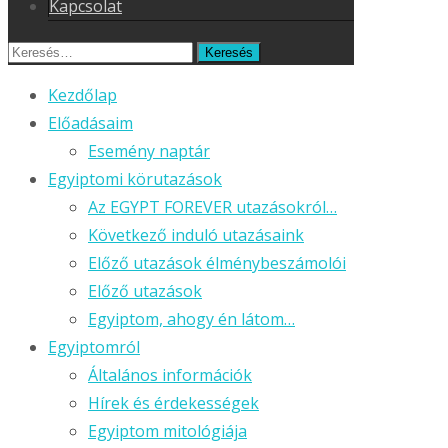
Kapcsolat
Keresés
erre:
Kezdőlap
Előadásaim
Esemény naptár
Egyiptomi körutazások
Az EGYPT FOREVER utazásokról…
Következő induló utazásaink
Előző utazások élménybeszámolói
Előző utazások
Egyiptom, ahogy én látom…
Egyiptomról
Általános információk
Hírek és érdekességek
Egyiptom mitológiája