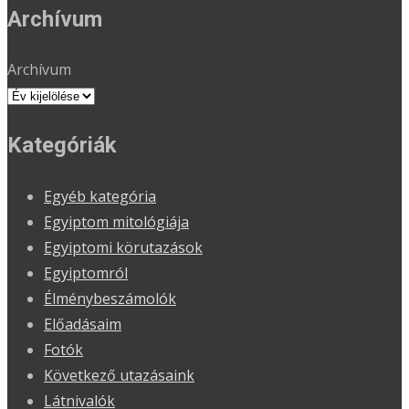
Archívum
Archívum
Kategóriák
Egyéb kategória
Egyiptom mitológiája
Egyiptomi körutazások
Egyiptomról
Élménybeszámolók
Előadásaim
Fotók
Következő utazásaink
Látnivalók