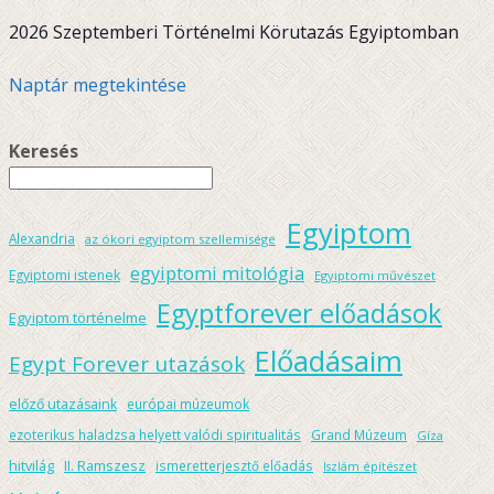
2026 Szeptemberi Történelmi Körutazás Egyiptomban
Naptár megtekintése
Keresés
Egyiptom
Alexandria
az ókori egyiptom szellemisége
egyiptomi mitológia
Egyiptomi istenek
Egyiptomi művészet
Egyptforever előadások
Egyiptom történelme
Előadásaim
Egypt Forever utazások
előző utazásaink
európai múzeumok
ezoterikus haladzsa helyett valódi spiritualitás
Grand Múzeum
Gíza
hitvilág
II. Ramszesz
ismeretterjesztő előadás
Iszlám építészet