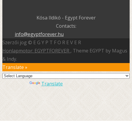
Kósa Ildikó - Egypt Forever
Contacts:
info@egyptforever.hu
Szerzői jog © E G Y P T F O R E V E R
Honlapmotor: EGYPTFOREVER
, Theme EGYPT by Magus
& Indy.
Translate »
Powered by
Translate