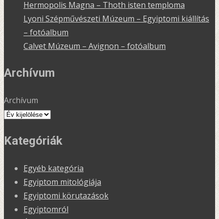
Hermopolis Magna – Thoth isten temploma
Lyoni Szépművészeti Múzeum – Egyiptomi kiállítás
– fotóalbum
Calvet Múzeum – Avignon – fotóalbum
Archívum
Archívum
Kategóriák
Egyéb kategória
Egyiptom mitológiája
Egyiptomi körutazások
Egyiptomról