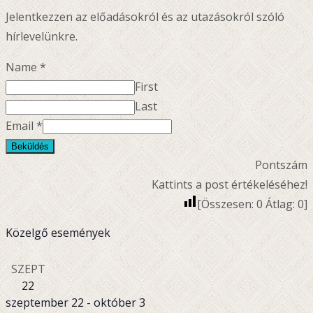
Jelentkezzen az előadásokról és az utazásokról szóló
hírlevelünkre.
Name
*
First
Last
Email
*
Beküldés
Pontszám
Kattints a post értékeléséhez!
[Összesen:
0
Átlag:
0
]
Közelgő események
SZEPT
22
szeptember 22
-
október 3