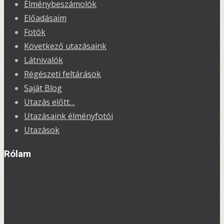
Élménybeszámolók
Előadásaim
Fotók
Következő utazásaink
Látnivalók
Régészeti feltárások
Saját Blog
Utazás előtt…
Utazásaink élményfotói
Utazások
Rólam