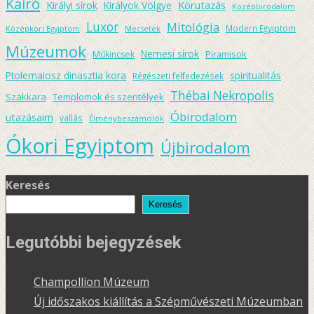
Kairó
Körutazás
Királyi sírok
Királyok Völgye
Középbirodalom
Luxor
Mitológia
Modern Egyiptom
Középkori Egyiptom
Mecsetek
Múzeumok
Nemesi sírok
Piramisok
Műkincsek
spiritualitás
Ptolemaiosz dinasztia kora
Régészeti felfedezések
Thébai Nekropolis
Szakkara
Templomok és szentélyek
Óbirodalom
utazásaim
vallás
Élménybeszámolók
Ókori Egyiptom
Újbirodalom
Keresés
Keresés
Legutóbbi bejegyzések
Champollion Múzeum
Új időszakos kiállítás a Szépművészeti Múzeumban