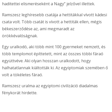
haditettei elismeréseként a Nagy” jelzővel illettek.
Ramszesz leghíresebb csatája a hettitákkal vívott kádesi
csata volt. Több csatát is vívott a hettiták ellen, mégis
békeszerződése az, ami megmaradt az
örökkévalóságnak.
Egy uralkodó, aki több mint 100 gyermeket nemzett, és
több templomot építtetett, mint az összes többi fáraó
együttvéve. Aki olyan hosszan uralkodott, hogy
halhatatlannak kiáltották ki. Az egyiptomiak szemében ő
volt a tökéletes fáraó.
Ramszesz uralma az egyiptomi civilizáció diadalmas
fénykorát hirdette.