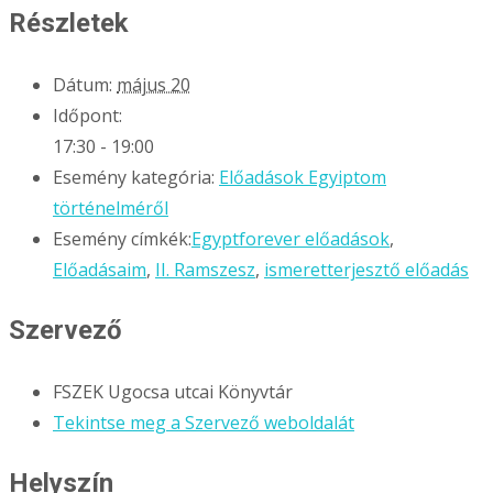
Részletek
Dátum:
május 20
Időpont:
17:30 - 19:00
Esemény kategória:
Előadások Egyiptom
történelméről
Esemény címkék:
Egyptforever előadások
,
Előadásaim
,
II. Ramszesz
,
ismeretterjesztő előadás
Szervező
FSZEK Ugocsa utcai Könyvtár
Tekintse meg a Szervező weboldalát
Helyszín