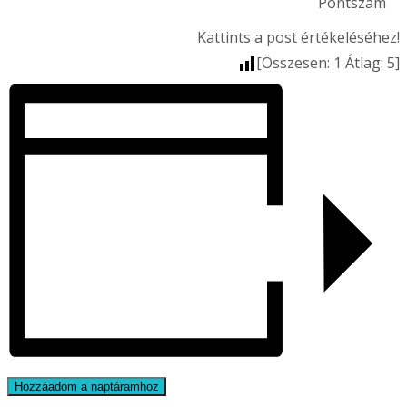
Pontszám
Kattints a post értékeléséhez!
[Összesen:
1
Átlag:
5
]
Hozzáadom a naptáramhoz