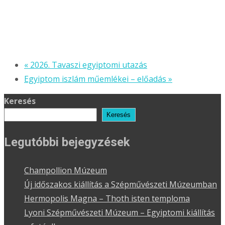
«
2026. Tavaszi egyiptomi utazás
Egyiptom iszlám műemlékei – előadás
»
Keresés
Keresés
Legutóbbi bejegyzések
Champollion Múzeum
Új időszakos kiállítás a Szépművészeti Múzeumban
Hermopolis Magna – Thoth isten temploma
Lyoni Szépművészeti Múzeum – Egyiptomi kiállítás