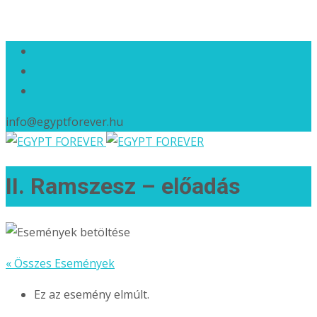
info@egyptforever.hu
II. Ramszesz – előadás
« Összes Események
Ez az esemény elmúlt.