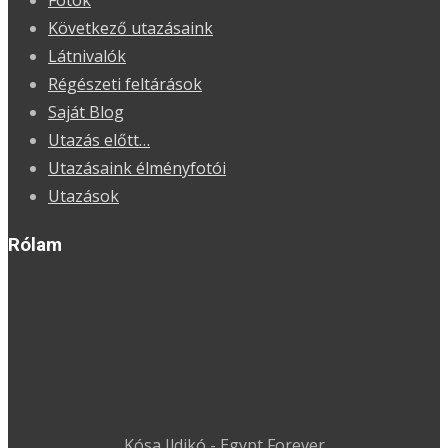
Fotók
Következő utazásaink
Látnivalók
Régészeti feltárások
Saját Blog
Utazás előtt…
Utazásaink élményfotói
Utazások
Rólam
Kósa Ildikó - Egypt Forever