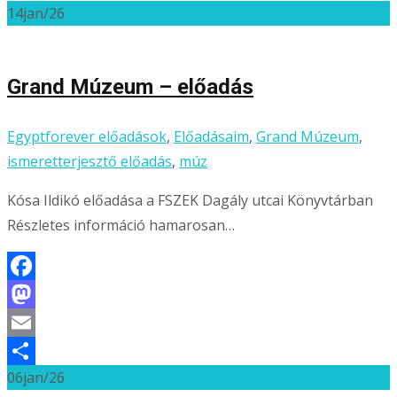
14
jan/26
Grand Múzeum – előadás
Egyptforever előadások
,
Előadásaim
,
Grand Múzeum
,
ismeretterjesztő előadás
,
múz
Kósa Ildikó előadása a FSZEK Dagály utcai Könyvtárban
Részletes információ hamarosan…
Facebook
Mastodon
Email
06
jan/26
Ossza