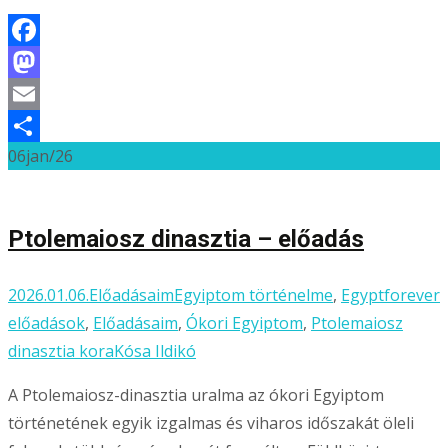
Facebook
Mastodon
Email
06
jan/26
Ossza
meg
Ptolemaiosz dinasztia – előadás
2026.01.06.
Előadásaim
Egyiptom történelme
,
Egyptforever
előadások
,
Előadásaim
,
Ókori Egyiptom
,
Ptolemaiosz
dinasztia kora
Kósa Ildikó
A Ptolemaiosz-dinasztia uralma az ókori Egyiptom
történetének egyik izgalmas és viharos időszakát öleli