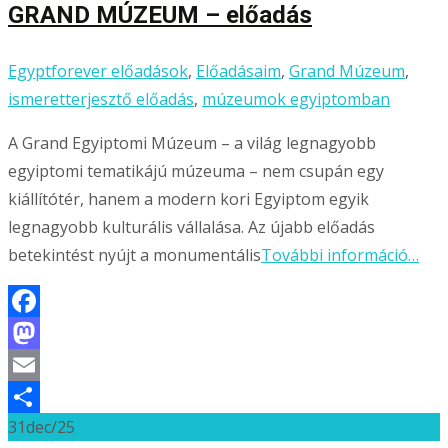
GRAND MÚZEUM – előadás
Egyptforever előadások
,
Előadásaim
,
Grand Múzeum
,
ismeretterjesztő előadás
,
múzeumok egyiptomban
A Grand Egyiptomi Múzeum – a világ legnagyobb
egyiptomi tematikájú múzeuma – nem csupán egy
kiállítótér, hanem a modern kori Egyiptom egyik
legnagyobb kulturális vállalása. Az újabb előadás
betekintést nyújt a monumentális
További információ…
Facebook
Mastodon
Email
31
dec/25
Ossza