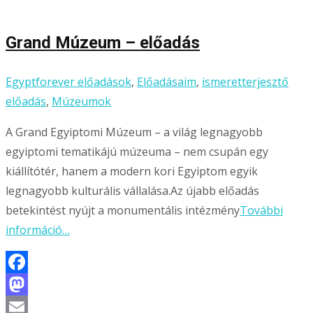
meg
Grand Múzeum – előadás
Egyptforever előadások
,
Előadásaim
,
ismeretterjesztő
előadás
,
Múzeumok
A Grand Egyiptomi Múzeum – a világ legnagyobb
egyiptomi tematikájú múzeuma – nem csupán egy
kiállítótér, hanem a modern kori Egyiptom egyik
legnagyobb kulturális vállalása.Az újabb előadás
betekintést nyújt a monumentális intézmény
További
információ…
Facebook
Mastodon