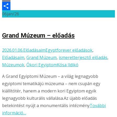
Email
06
jan/26
Ossza
meg
Grand Múzeum – előadás
2026.01.06.
Előadásaim
Egyptforever előadások
,
Előadásaim
,
Grand Múzeum
,
ismeretterjesztő előadás
,
Múzeumok
,
Ókori Egyiptom
Kósa Ildikó
A Grand Egyiptomi Múzeum – a világ legnagyobb
egyiptomi tematikájú múzeuma – nem csupán egy
kiállítótér, hanem a modern kori Egyiptom egyik
legnagyobb kulturális vállalása.Az újabb előadás
betekintést nyújt a monumentális intézmény
További
információ…