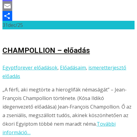
Mastodon
Email
31
dec/25
Ossza
meg
CHAMPOLLION – előadás
Egyptforever előadások
,
Előadásaim
,
ismeretterjesztő
előadás
„A férfi, aki megtörte a hieroglifák némaságát” – Jean-
François Champollion története. (Kósa Ildikó
idegenvezető előadása) Jean-François Champollion. Ő az
a zseniális, megszállott tudós, akinek köszönhetően az
ókori Egyiptom többé nem maradt néma.
További
információ…