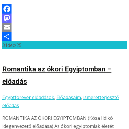
Facebook
Mastodon
Email
31
dec/25
Ossza
meg
Romantika az ókori Egyiptomban –
előadás
Egyptforever előadások
,
Előadásaim
,
ismeretterjesztő
előadás
ROMANTIKA AZ ÓKORI EGYIPTOMBAN (Kósa Ildikó
idegenvezető előadása) Az ókori egyiptomiak életét