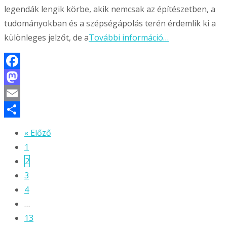
legendák lengik körbe, akik nemcsak az építészetben, a
tudományokban és a szépségápolás terén érdemlik ki a
különleges jelzőt, de a
További információ…
Facebook
Mastodon
Email
Ossza
« Előző
Bejegyzésnavigáció
meg
1
2
3
4
…
13