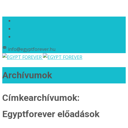
info@egyptforever.hu
Archívumok
Címkearchívumok:
Egyptforever előadások