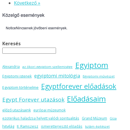
Következő »
Közelgő események
Notice
Nincsenek jövőbeni események.
Keresés
Egyiptom
Alexandria
az ókori egyiptom szellemisége
egyiptomi mitológia
Egyiptomi istenek
Egyiptomi művészet
Egyptforever előadások
Egyiptom történelme
Előadásaim
Egypt Forever utazások
előző utazásaink
európai múzeumok
ezoterikus haladzsa helyett valódi spiritualitás
Grand Múzeum
Gíza
hitvilág
II. Ramszesz
ismeretterjesztő előadás
Iszlám építészet