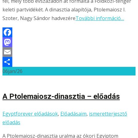
fel, mely több évszázadon át formálta a Földközi-tenger
keleti partvidékét. A dinasztia alapítója, Ptolemaiosz I.
Szoter, Nagy Sándor hadvezére
További információ…
Facebook
Mastodon
Email
06
jan/26
Ossza
meg
A Ptolemaiosz-dinasztia – előadás
Egyptforever előadások
,
Előadásaim
,
ismeretterjesztő
előadás
A Ptolemaiosz-dinasztia uralma az ókori Egyiptom