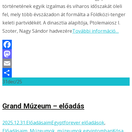
történetének egyik izgalmas és viharos időszakát öleli
fel, mely több évszázadon át formálta a Földközi-tenger
keleti partvidékét. A dinasztia alapítója, Ptolemaiosz I.
Szoter, Nagy Sándor hadvezére
További információ…
Facebook
Mastodon
Email
31
dec/25
Ossza
meg
Grand Múzeum – előadás
2025.12.31.
Előadásaim
Egyptforever előadások
,
Előadásaim
,
Múzeumok
,
múzeumok egyiptomban
Kósa