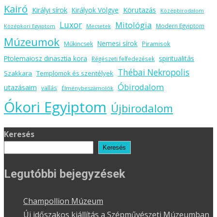
Kairó
Körutazás
Királyi sírok
Királyok Völgye
Középbirodalom
Luxor
Mitológia
Modern Egyiptom
Középkori Egyiptom
Mecsetek
Múzeumok
Nemesi sírok
Piramisok
Műkincsek
spiritualitás
Ptolemaiosz dinasztia kora
Régészeti felfedezések
Thébai Nekropolis
Szakkara
Templomok és szentélyek
Óbirodalom
utazásaim
vallás
Élménybeszámolók
Ókori Egyiptom
Újbirodalom
Keresés
Keresés
Legutóbbi bejegyzések
Champollion Múzeum
Új időszakos kiállítás a Szépművészeti Múzeumban