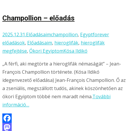
meg
Champollion – előadás
2025.12.31.
Előadásaim
champollion
,
Egyptforever
előadások
,
Előadásaim
,
hieroglifák
,
hieroglifák
megfejtése
,
Ókori Egyiptom
Kósa Ildikó
„A férfi, aki megtörte a hieroglifák némaságát” – Jean-
François Champollion története. (Kósa Ildikó
idegenvezető előadása) Jean-François Champollion. Ő az
a zseniális, megszállott tudós, akinek köszönhetően az
ókori Egyiptom többé nem maradt néma.
További
információ…
Facebook