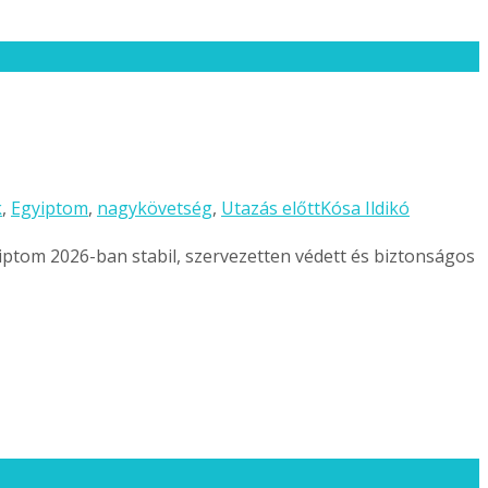
k
,
Egyiptom
,
nagykövetség
,
Utazás előtt
Kósa Ildikó
yiptom 2026-ban stabil, szervezetten védett és biztonságos