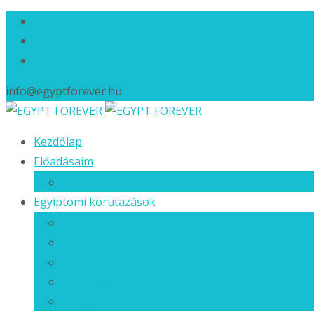
info@egyptforever.hu
Ugrás
Kezdőlap
a
Előadásaim
tartalomhoz
Esemény naptár
Egyiptomi körutazások
Az EGYPT FOREVER utazásokról…
Következő induló utazásaink
Előző utazások élménybeszámolói
Előző utazások
Egyiptom, ahogy én látom…