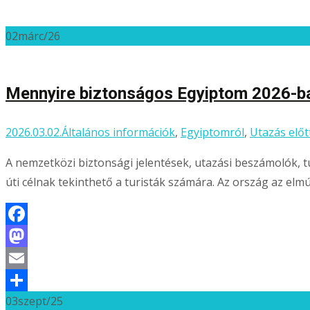
02
márc/26
Mennyire biztonságos Egyiptom 2026-b
2026.03.02.
Általános információk
,
Egyiptomról
,
Utazás előtt.
A nemzetközi biztonsági jelentések, utazási beszámolók, tu
úti célnak tekinthető a turisták számára. Az ország az elm
Facebook
Mastodon
Email
03
szept/25
Ossza