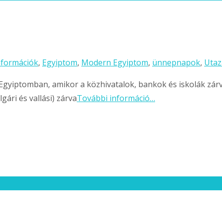
nformációk
,
Egyiptom
,
Modern Egyiptom
,
ünnepnapok
,
Utaz
yiptomban, amikor a közhivatalok, bankok és iskolák zárv
gári és vallási) zárva
További információ…