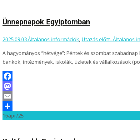
meg
Ünnepnapok Egyiptomban
2025.09.03.
Általános információk
,
Utazás előtt...
Általános i
A hagyományos “hétvége”: Péntek és szombat szabadnap Eg
bankok, intézmények, iskolák, üzletek és vállalkozások (pol
Facebook
Mastodon
Email
16
ápr/25
Ossza
meg