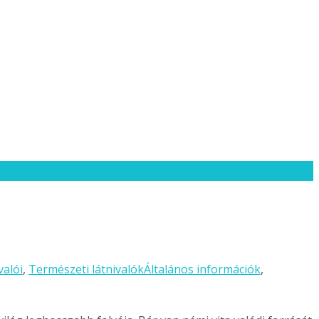
valói
,
Természeti látnivalók
Általános információk
,