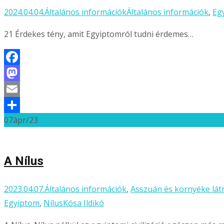
2024.04.04.
Általános információk
Általános információk
,
Eg
21 Érdekes tény, amit Egyiptomról tudni érdemes…
Facebook
Mastodon
Email
07
ápr/23
Ossza
meg
A Nílus
2023.04.07.
Általános információk
,
Asszuán és környéke látn
Egyiptom
,
Nílus
Kósa Ildikó