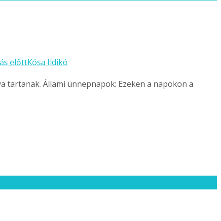
ás előtt
Kósa Ildikó
a tartanak. Állami ünnepnapok: Ezeken a napokon a