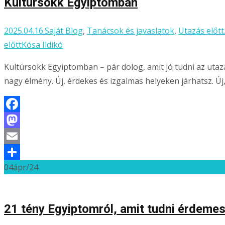
Kultúrsokk Egyiptomban
2025.04.16.
Saját Blog
,
Tanácsok és javaslatok
,
Utazás előtt.
előtt
Kósa Ildikó
Kultúrsokk Egyiptomban – pár dolog, amit jó tudni az utaz
nagy élmény. Új, érdekes és izgalmas helyeken járhatsz. Új
Facebook
Mastodon
Email
04
ápr/24
Ossza
meg
21 tény Egyiptomról, amit tudni érdeme