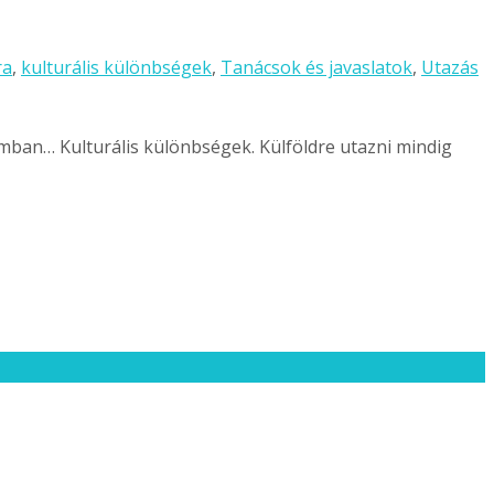
ra
,
kulturális különbségek
,
Tanácsok és javaslatok
,
Utazás
omban… Kulturális különbségek. Külföldre utazni mindig