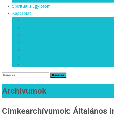
Spirituális Egyiptom
Kapcsolat
Rólam
Referenciáim
Partnereink
Saját Blog
Programjaim…
Elérhetőségeim
Feliratkozás hírlevélre
Keresés
erre:
Archívumok
Címkearchívumok: Általános i