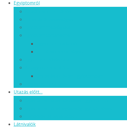
Egyiptomról
Általános információk
Hírek és érdekességek
Egyiptom mitológiája
Egyiptom történelme
Egyiptom uralkodói
Történelmi személyek
Egyiptom művészete
Az egyiptomi kultúra
Orvoslás az ókori Egyiptomban
Régészeti feltárások
Utazás előtt…
Gyakran ismételt kérdések Egyiptomról
Gyakran ismételt egészségügyi kérdések
Tanácsok és javaslatok…
Látnivalók