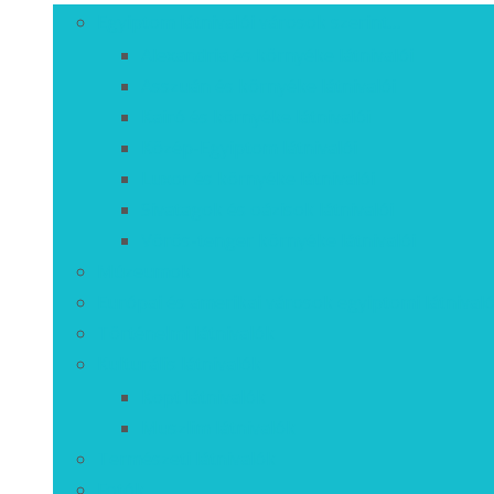
Egyiptom látnivalói városok szerint…
Alexandria és környéke látnivalói
Asszuán és környéke látnivalói
Kairó és környéke látnivalói
Közép-Egyiptom látnivalói
Luxor és környéke látnivalói
Sivatagok és oázisok látnivalói
Vörös-tenger környéke látnivalói
Múzeumok
Európai és amerikai városok egyiptomi látnivaló
Történelmi látnivalók
Kulturális látnivalók
Kopt látnivalók
Muszlim látnivalók
Természeti látnivalók
Fotók