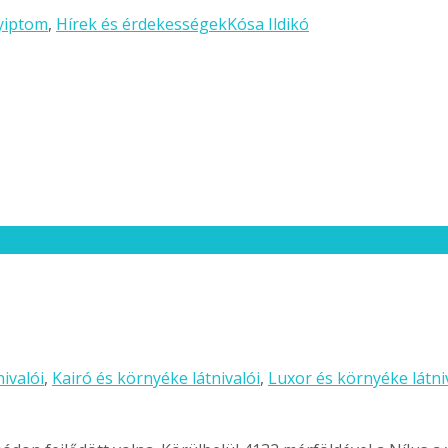
yiptom
,
Hírek és érdekességek
Kósa Ildikó
ivalói
,
Kairó és környéke látnivalói
,
Luxor és környéke látni