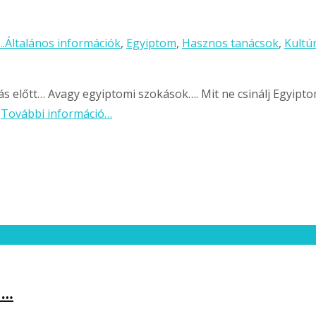
..
Általános információk
,
Egyiptom
,
Hasznos tanácsok
,
Kultú
ás előtt… Avagy egyiptomi szokások…. Mit ne csinálj Egyipt
,
További információ…
s…