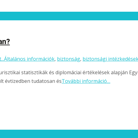
an?
..
Általános információk
,
biztonság
,
biztonsági intézkedése
risztikai statisztikák és diplomáciai értékelések alapján Eg
últ évtizedben tudatosan és
További információ…