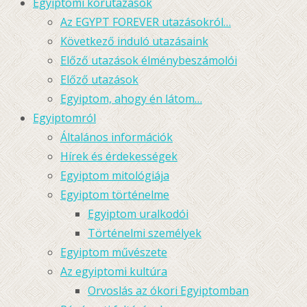
Egyiptomi körutazások
Az EGYPT FOREVER utazásokról…
Következő induló utazásaink
Előző utazások élménybeszámolói
Előző utazások
Egyiptom, ahogy én látom…
Egyiptomról
Általános információk
Hírek és érdekességek
Egyiptom mitológiája
Egyiptom történelme
Egyiptom uralkodói
Történelmi személyek
Egyiptom művészete
Az egyiptomi kultúra
Orvoslás az ókori Egyiptomban