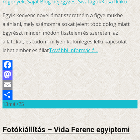
regények
,
Saját Blog bejegyzés
,
Sivatagok
Kósa Ildikó
Egyik kedvenc novellámat szeretném a figyelmükbe
ajánlani, mely számomra sokat jelent több dolog miatt.
Egyrészt minden módon tisztelem és szeretem az
állatokat, és tudom, milyen különleges lelki kapcsolat
lehet ember és állat
További információ…
Facebook
Mastodon
Email
13
máj/25
Ossza
meg
Fotókiállítás – Vida Ferenc egyiptomi