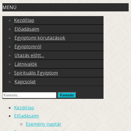
MENÜ
Kezdőlap
Előadásaim
Egyiptomi körutazások
Egyiptomról
Utazás előtt…
Látnivalók
Spirituális Egyiptom
Kapcsolat
Keresés
erre:
Kezdőlap
Előadásaim
Esemény naptár