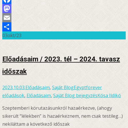
Facebook
Mastodon
Email
03
okt/23
Ossza
meg
Előadásaim / 2023. tél – 2024. tavasz
időszak
2023.10.03.
Előadásaim
,
Saját Blog
Egyptforever
előadások
,
Előadásaim
,
Saját Blog bejegyzés
Kósa Ildikó
Szeptemberi körutazásunkról hazaérkezve, (ahogy
sikerült “lélekben” is hazaérkeznem, nem csak testileg…)
nekiláttam a következő időszak