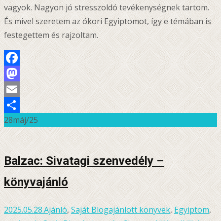
vagyok. Nagyon jó stresszoldó tevékenységnek tartom.
És mivel szeretem az ókori Egyiptomot, így e témában is
festegettem és rajzoltam.
Facebook
Mastodon
Email
28
máj/25
Ossza
meg
Balzac: Sivatagi szenvedély –
könyvajánló
2025.05.28.
Ajánló
,
Saját Blog
ajánlott könyvek
,
Egyiptom
,