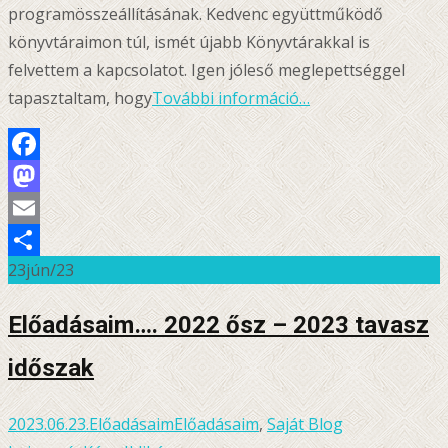
programösszeállításának. Kedvenc együttműködő
könyvtáraimon túl, ismét újabb Könyvtárakkal is
felvettem a kapcsolatot. Igen jóleső meglepettséggel
tapasztaltam, hogy
További információ…
Facebook
Mastodon
Email
23
jún/23
Ossza
meg
Előadásaim…. 2022 ősz – 2023 tavasz
időszak
2023.06.23.
Előadásaim
Előadásaim
,
Saját Blog