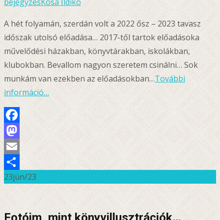
bejegyzés
Kósa Ildikó
A hét folyamán, szerdán volt a 2022 ősz – 2023 tavasz
időszak utolsó előadása… 2017-től tartok előadásoka
művelődési házakban, könyvtárakban, iskolákban,
klubokban. Bevallom nagyon szeretem csinálni… Sok
munkám van ezekben az előadásokban…
További
információ…
Facebook
Mastodon
Email
23
jún/23
Ossza
meg
Fotóim, mint könyvillusztrációk…