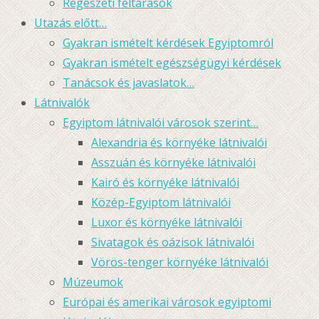
Régészeti feltárások
Utazás előtt…
Gyakran ismételt kérdések Egyiptomról
Gyakran ismételt egészségügyi kérdések
Tanácsok és javaslatok…
Látnivalók
Egyiptom látnivalói városok szerint…
Alexandria és környéke látnivalói
Asszuán és környéke látnivalói
Kairó és környéke látnivalói
Közép-Egyiptom látnivalói
Luxor és környéke látnivalói
Sivatagok és oázisok látnivalói
Vörös-tenger környéke látnivalói
Múzeumok
Európai és amerikai városok egyiptomi