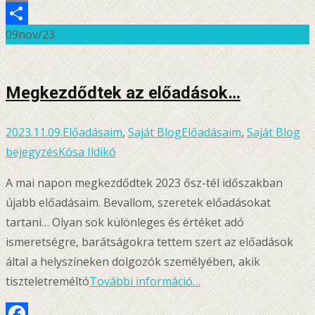
Email
09
nov/23
Ossza
meg
Megkezdődtek az előadások…
2023.11.09.
Előadásaim
,
Saját Blog
Előadásaim
,
Saját Blog
bejegyzés
Kósa Ildikó
A mai napon megkezdődtek 2023 ősz-tél időszakban
újabb előadásaim. Bevallom, szeretek előadásokat
tartani… Olyan sok különleges és értéket adó
ismeretségre, barátságokra tettem szert az előadások
által a helyszíneken dolgozók személyében, akik
tiszteletreméltó
További információ…