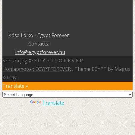
Kósa Ildikó - Egypt Forever
Contacts:
info@egyptforever.hu
Szerzői jog © E G Y P T F O R E V E R
Honlapmotor: EGYPTFOREVER
, Theme EGYPT by Magus
& Indy.
Translate »
Powered by
Translate