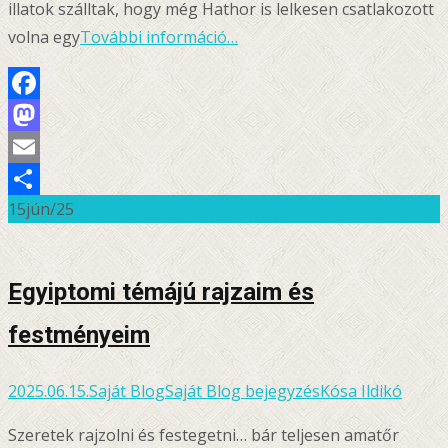
illatok szálltak, hogy még Hathor is lelkesen csatlakozott
volna egy
További információ…
Facebook
Mastodon
Email
15
jún/25
Ossza
meg
Egyiptomi témájú rajzaim és
festményeim
2025.06.15.
Saját Blog
Saját Blog bejegyzés
Kósa Ildikó
Szeretek rajzolni és festegetni… bár teljesen amatőr