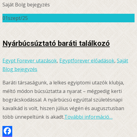
Saját Bolg bejegyzés
01
szept/25
Nyárbúcsúztató baráti találkozó
Egypt Forever utazások
,
Egyptforever előadások
,
Saját
Blog bejegyzés
Baráti társaságunk, a lelkes egyiptomi utazók klubja,
méltó módon búcsúztatta a nyarat – mégpedig kerti
bográcskodással. A nyárbúcsú egyúttal születésnapi
kavalkád is volt, hiszen július végén és augusztusban
több ünnepeltünk is akadt.
További információ…