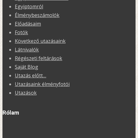
Egyiptomról
Élménybeszámolók
Előadásaim
Fotók
Következő utazásaink
Látnivalók
Régészeti feltárások
Saját Blog
Utazás előtt…
Utazásaink élményfotói
Utazások
Rólam