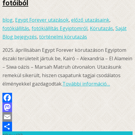
fotóiból
blog
,
Egypt Forever utazások
,
előző utazásaink
,
fotókiállítás
,
fotókiállítás Egyiptomról
,
Körutazás
,
Saját
Blog bejegyzés
,
történelmi körutazás
2025. áprilisában Egypt Forever körutazáson Egyiptom
északi területeit jártuk be, Kairó – Alexandria – El Alamein
– Siwa oázis – Marsah Matruh útvonalon. Utazásunk
remekül sikerült, hiszen csapatunk tagjai csodálatos
élményekkel gazdagodtak.
További információ…
Facebook
Mastodon
Email