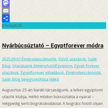
Facebook
Mastodon
Email
01
szept/25
Ossza
meg
Nyárbúcsúztató – Egyptforever módra
2025.09.01.
Élménybeszámolók
,
Előző utazások
,
Saját
Blog
,
Utazásaink élményfotói
Egyiptom
,
Egypt Forever
utazások
,
Egyptforever előadások
,
Élménybeszámolók
,
Saját Blog bejegyzés
Kósa Ildikó
Augusztus 23-án baráti társaságunk, a lelkes egyiptomi
utazók klubja, méltó módon búcsúztatta a nyarat –
mégpedig kerti bográcskodással. A bogrács fölött olyan