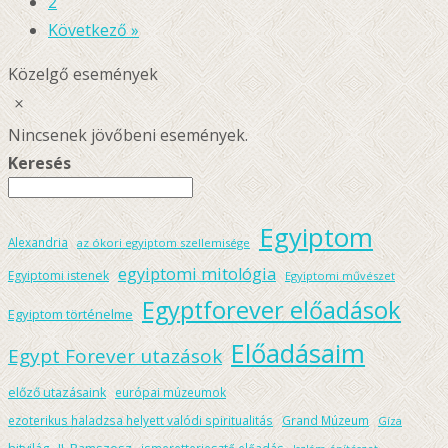
2
Következő »
Közelgő események
Notice
Nincsenek jövőbeni események.
Keresés
Egyiptom
Alexandria
az ókori egyiptom szellemisége
egyiptomi mitológia
Egyiptomi istenek
Egyiptomi művészet
Egyptforever előadások
Egyiptom történelme
Előadásaim
Egypt Forever utazások
előző utazásaink
európai múzeumok
ezoterikus haladzsa helyett valódi spiritualitás
Grand Múzeum
Gíza
hitvilág
II. Ramszesz
ismeretterjesztő előadás