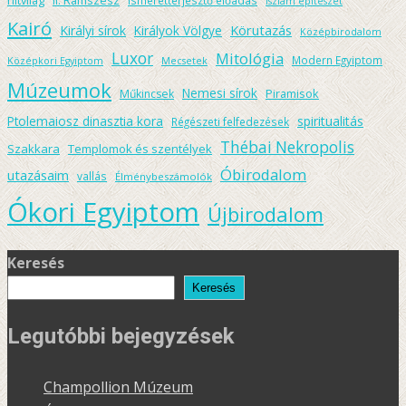
Iszlám építészet
Kairó
Körutazás
Királyi sírok
Királyok Völgye
Középbirodalom
Luxor
Mitológia
Modern Egyiptom
Középkori Egyiptom
Mecsetek
Múzeumok
Nemesi sírok
Piramisok
Műkincsek
spiritualitás
Ptolemaiosz dinasztia kora
Régészeti felfedezések
Thébai Nekropolis
Szakkara
Templomok és szentélyek
Óbirodalom
utazásaim
vallás
Élménybeszámolók
Ókori Egyiptom
Újbirodalom
Keresés
Keresés
Legutóbbi bejegyzések
Champollion Múzeum