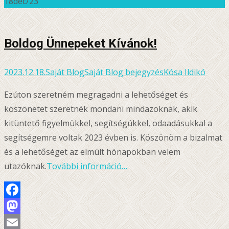
18
dec/23
Ossza
meg
Boldog Ünnepeket Kívánok!
2023.12.18.
Saját Blog
Saját Blog bejegyzés
Kósa Ildikó
Ezúton szeretném megragadni a lehetőséget és
köszönetet szeretnék mondani mindazoknak, akik
kitüntető figyelmükkel, segítségükkel, odaadásukkal a
segítségemre voltak 2023 évben is. Köszönöm a bizalmat
és a lehetőséget az elmúlt hónapokban velem
utazóknak.
További információ…
Facebook
Mastodon