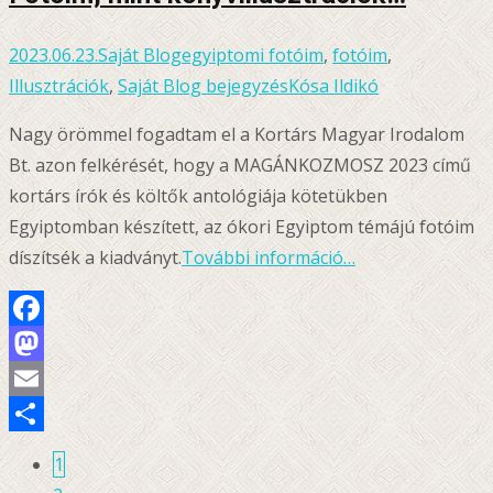
2023.06.23.
Saját Blog
egyiptomi fotóim
,
fotóim
,
Illusztrációk
,
Saját Blog bejegyzés
Kósa Ildikó
Nagy örömmel fogadtam el a Kortárs Magyar Irodalom
Bt. azon felkérését, hogy a MAGÁNKOZMOSZ 2023 című
kortárs írók és költők antológiája kötetükben
Egyiptomban készített, az ókori Egyiptom témájú fotóim
díszítsék a kiadványt.
További információ…
Facebook
Mastodon
Email
Ossza
1
Bejegyzésnavigáció
meg