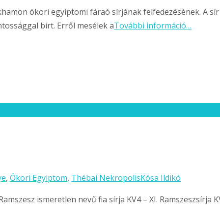
hamon ókori egyiptomi fáraó sírjának felfedezésének. A sír
ntossággal bírt. Erről mesélek a
További információ…
ye
,
Ókori Egyiptom
,
Thébai Nekropolis
Kósa Ildikó
. Ramszesz ismeretlen nevű fia sírja KV4 – XI. Ramszeszsírja 