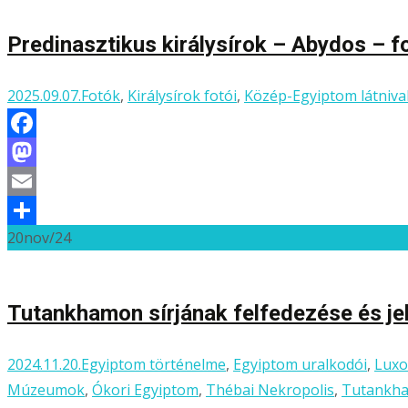
Predinasztikus királysírok – Abydos – 
2025.09.07.
Fotók
,
Királysírok fotói
,
Közép-Egyiptom látniva
Facebook
Mastodon
Email
20
nov/24
Ossza
meg
Tutankhamon sírjának felfedezése és je
2024.11.20.
Egyiptom történelme
,
Egyiptom uralkodói
,
Luxo
Múzeumok
,
Ókori Egyiptom
,
Thébai Nekropolis
,
Tutankh