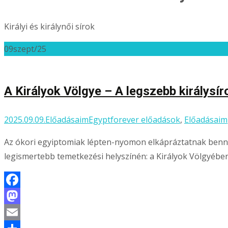
Királyi és királynői sírok
09
szept/25
A Királyok Völgye – A legszebb királysír
2025.09.09.
Előadásaim
Egyptforever előadások
,
Előadásaim
Az ókori egyiptomiak lépten-nyomon elkápráztatnak bennün
legismertebb temetkezési helyszínén: a Királyok Völgyében, 
Facebook
Mastodon