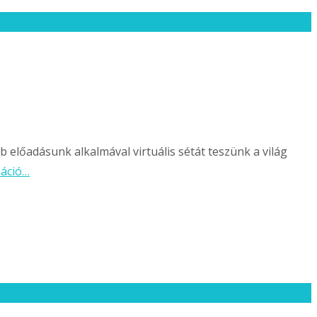
előadásunk alkalmával virtuális sétát teszünk a világ
máció…