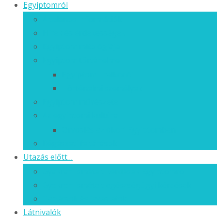
Egyiptomról
Általános információk
Hírek és érdekességek
Egyiptom mitológiája
Egyiptom történelme
Egyiptom uralkodói
Történelmi személyek
Egyiptom művészete
Az egyiptomi kultúra
Orvoslás az ókori Egyiptomban
Régészeti feltárások
Utazás előtt…
Gyakran ismételt kérdések Egyiptomról
Gyakran ismételt egészségügyi kérdések
Tanácsok és javaslatok…
Látnivalók