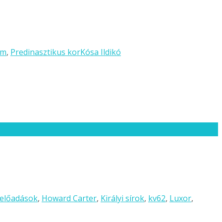
om
,
Predinasztikus kor
Kósa Ildikó
 előadások
,
Howard Carter
,
Királyi sírok
,
kv62
,
Luxor
,