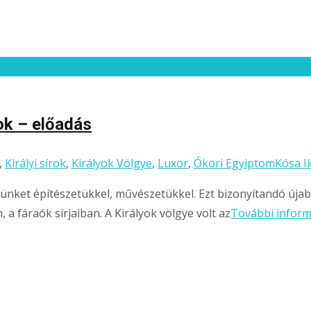
ok – előadás
,
Királyi sírok
,
Királyok Völgye
,
Luxor
,
Ókori Egyiptom
Kósa I
ket építészetükkel, művészetükkel. Ezt bizonyítandó újabb 
a fáraók sírjaiban. A Királyok völgye volt az
További infor