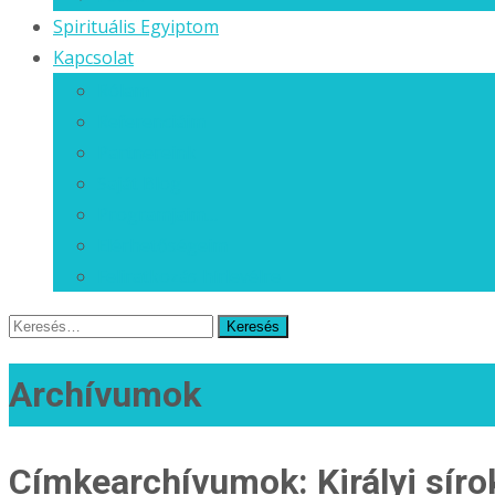
Spirituális Egyiptom
Kapcsolat
Rólam
Referenciáim
Partnereink
Saját Blog
Programjaim…
Elérhetőségeim
Feliratkozás hírlevélre
Keresés
erre:
Archívumok
Címkearchívumok: Királyi síro