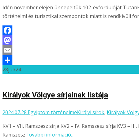
Idén november elején ünnepeltük 102. évfordulóját Tutank
történelmi és turisztikai szempontok miatt is rendkívüli fo
Facebook
Mastodon
Email
28
júl/24
Ossza
meg
Királyok Völgye sírjainak listája
2024.07.28.
Egyiptom történelme
Királyi sírok
,
Királyok Völg
KV1 – VII. Ramszesz sírja KV2 – IV. Ramszesz sírja KV3 – III
Ramszesz
További információ…