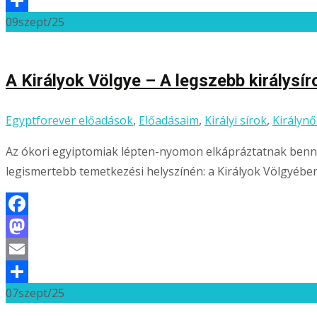
Email
09
szept/25
Ossza
meg
A Királyok Völgye – A legszebb királysír
Egyptforever előadások
,
Előadásaim
,
Királyi sírok
,
Királynő
Az ókori egyiptomiak lépten-nyomon elkápráztatnak bennün
legismertebb temetkezési helyszínén: a Királyok Völgyében, 
Facebook
Mastodon
Email
07
szept/25
Ossza
meg