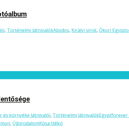
fotóalbum
lói
,
Történelmi látnivalók
Abydos
,
Királyi sírok
,
Ókori Egyipt
lentősége
r és környéke látnivalói
,
Történelmi látnivalók
Egyptforever
amon
,
Újbirodalom
Kósa Ildikó