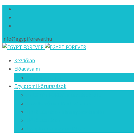
info@egyptforever.hu
Ugrás
Kezdőlap
a
Előadásaim
tartalomhoz
Esemény naptár
Egyiptomi körutazások
Az EGYPT FOREVER utazásokról…
Következő induló utazásaink
Előző utazások élménybeszámolói
Előző utazások
Egyiptom, ahogy én látom…