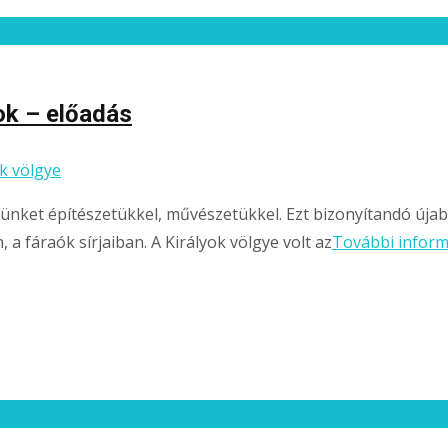
ok – előadás
k völgye
ket építészetükkel, művészetükkel. Ezt bizonyítandó újabb 
a fáraók sírjaiban. A Királyok völgye volt az
További infor