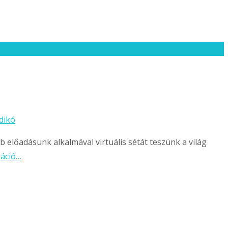
ldikó
előadásunk alkalmával virtuális sétát teszünk a világ
máció…