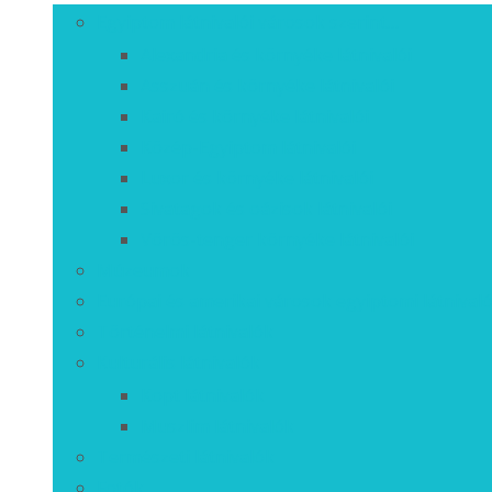
Egyiptom látnivalói városok szerint…
Alexandria és környéke látnivalói
Asszuán és környéke látnivalói
Kairó és környéke látnivalói
Közép-Egyiptom látnivalói
Luxor és környéke látnivalói
Sivatagok és oázisok látnivalói
Vörös-tenger környéke látnivalói
Múzeumok
Európai és amerikai városok egyiptomi látnivaló
Történelmi látnivalók
Kulturális látnivalók
Kopt látnivalók
Muszlim látnivalók
Természeti látnivalók
Fotók