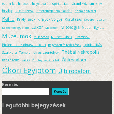
ezoterikus haladzsa helyett valódi spiritualitás
Grand Múzeum
Gíza
hitvilág
II. Ramszesz
ismeretterjesztő előadás
Iszlám építészet
Kairó
Körutazás
Királyi sírok
Királyok Völgye
Középbirodalom
Luxor
Mitológia
Modern Egyiptom
Középkori Egyiptom
Mecsetek
Múzeumok
Nemesi sírok
Piramisok
Műkincsek
spiritualitás
Ptolemaiosz dinasztia kora
Régészeti felfedezések
Thébai Nekropolis
Szakkara
Templomok és szentélyek
Óbirodalom
utazásaim
vallás
Élménybeszámolók
Ókori Egyiptom
Újbirodalom
Keresés
Keresés
Legutóbbi bejegyzések