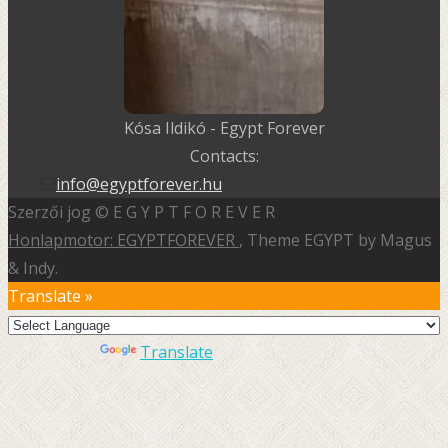
Kósa Ildikó - Egypt Forever
Contacts:
info@egyptforever.hu
Szerzői jog © E G Y P T F O R E V E R
Honlapmotor: EGYPTFOREVER
, Theme EGYPT by Magus
& Indy.
Translate »
Powered by
Translate