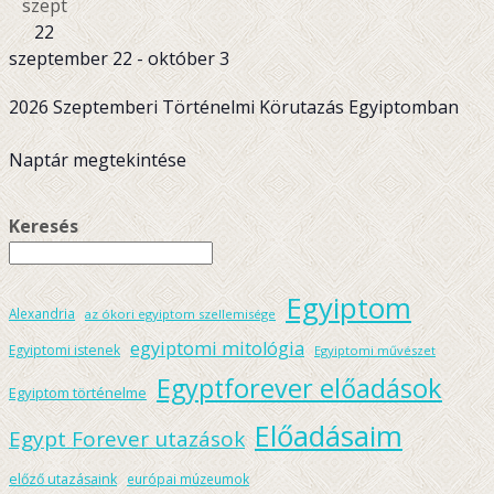
szept
22
szeptember 22
-
október 3
2026 Szeptemberi Történelmi Körutazás Egyiptomban
Naptár megtekintése
Keresés
Egyiptom
Alexandria
az ókori egyiptom szellemisége
egyiptomi mitológia
Egyiptomi istenek
Egyiptomi művészet
Egyptforever előadások
Egyiptom történelme
Előadásaim
Egypt Forever utazások
előző utazásaink
európai múzeumok