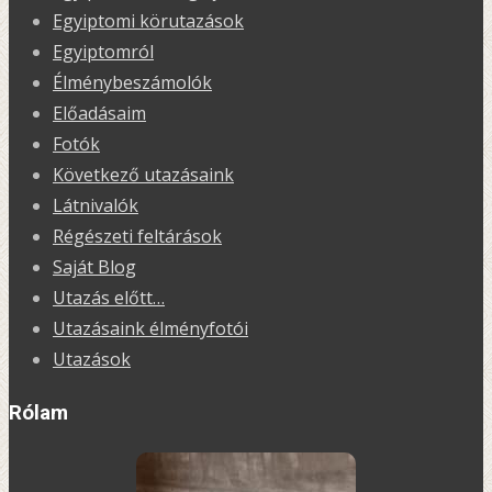
Egyiptomi körutazások
Egyiptomról
Élménybeszámolók
Előadásaim
Fotók
Következő utazásaink
Látnivalók
Régészeti feltárások
Saját Blog
Utazás előtt…
Utazásaink élményfotói
Utazások
Rólam