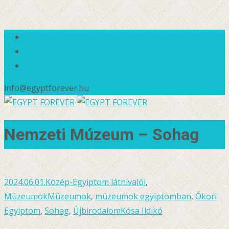
info@egyptforever.hu
Nemzeti Múzeum – Sohag
2024.06.01.
Közép-Egyiptom látnivalói
,
Múzeumok
Múzeumok
,
múzeumok egyiptomban
,
Ókori
Egyiptom
,
Sohag
,
Újbirodalom
Kósa Ildikó