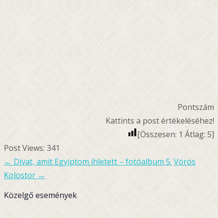
Pontszám
Kattints a post értékeléséhez!
[Összesen:
1
Átlag:
5
]
Post Views:
341
←
Divat, amit Egyiptom ihletett – fotóalbum 5.
Vörös
Bejegyzésnavigáció
Kolostor
→
Közelgő események