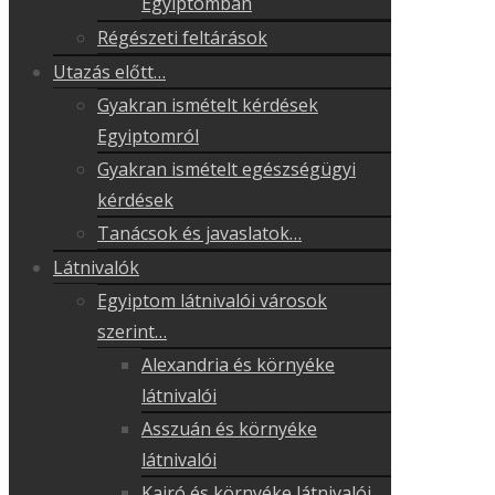
Egyiptomban
Régészeti feltárások
Utazás előtt…
Gyakran ismételt kérdések
Egyiptomról
Gyakran ismételt egészségügyi
kérdések
Tanácsok és javaslatok…
Látnivalók
Egyiptom látnivalói városok
szerint…
Alexandria és környéke
látnivalói
Asszuán és környéke
látnivalói
Kairó és környéke látnivalói