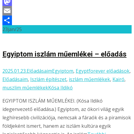
Facebook
Mastodon
Email
23
jan/25
Ossza
meg
Egyiptom iszlám műemlékei – előadás
2025.01.23.
Előadásaim
Egyiptom
,
Egyptforever előadások
,
Előadásaim
,
Iszlám építészet
,
iszlám műemlékek
,
Kairó
,
muszlim műemlékek
Kósa Ildikó
EGYIPTOM ISZLÁM MŰEMLÉKEI. (Kósa Ildikó
idegenvezető előadása.) Egyiptom, az ókori világ egyik
leghíresebb civilizációja, nemcsak a fáraók és a piramisok
földjeként ismert, hanem az iszlám kultúra egyik