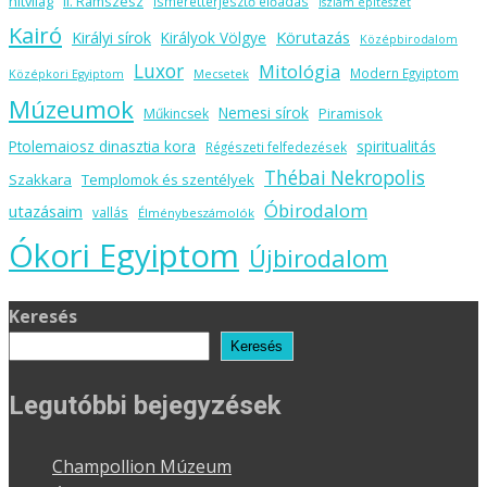
hitvilág
II. Ramszesz
ismeretterjesztő előadás
Iszlám építészet
Kairó
Körutazás
Királyi sírok
Királyok Völgye
Középbirodalom
Luxor
Mitológia
Modern Egyiptom
Középkori Egyiptom
Mecsetek
Múzeumok
Nemesi sírok
Piramisok
Műkincsek
spiritualitás
Ptolemaiosz dinasztia kora
Régészeti felfedezések
Thébai Nekropolis
Szakkara
Templomok és szentélyek
Óbirodalom
utazásaim
vallás
Élménybeszámolók
Ókori Egyiptom
Újbirodalom
Keresés
Keresés
Legutóbbi bejegyzések
Champollion Múzeum