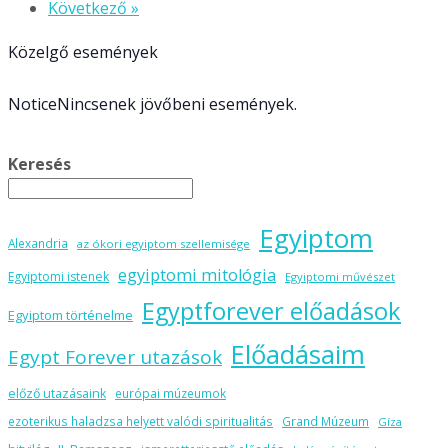
Következő »
Közelgő események
Notice
Nincsenek jövőbeni események.
Keresés
Egyiptom
Alexandria
az ókori egyiptom szellemisége
egyiptomi mitológia
Egyiptomi istenek
Egyiptomi művészet
Egyptforever előadások
Egyiptom történelme
Előadásaim
Egypt Forever utazások
előző utazásaink
európai múzeumok
ezoterikus haladzsa helyett valódi spiritualitás
Grand Múzeum
Gíza