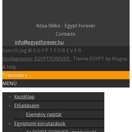
Kósa Ildikó - Egypt Forever
Contacts:
info@egyptforever.hu
Szerzői jog © E G Y P T F O R E V E R
Honlapmotor: EGYPTFOREVER
, Theme EGYPT by Magus
& Indy.
Translate »
MENÜ
Kezdőlap
Előadásaim
Esemény naptár
Egyiptomi körutazások