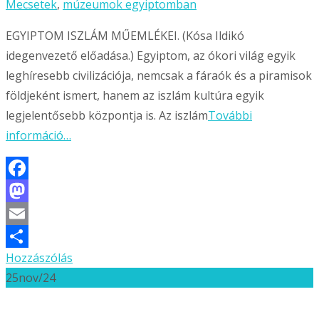
Mecsetek
,
múzeumok egyiptomban
EGYIPTOM ISZLÁM MŰEMLÉKEI. (Kósa Ildikó
idegenvezető előadása.) Egyiptom, az ókori világ egyik
leghíresebb civilizációja, nemcsak a fáraók és a piramisok
földjeként ismert, hanem az iszlám kultúra egyik
legjelentősebb központja is. Az iszlám
További
információ…
Facebook
Mastodon
Email
Hozzászólás
Ossza
25
nov/24
meg