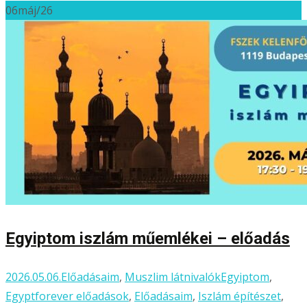
06
máj/26
Egyiptom iszlám műemlékei – előadás
2026.05.06.
Előadásaim
,
Muszlim látnivalók
Egyiptom
,
Egyptforever előadások
,
Előadásaim
,
Iszlám építészet
,