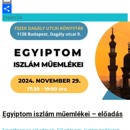
Email
21
okt/24
Ossza
meg
Egyiptom iszlám műemlékei – előadás