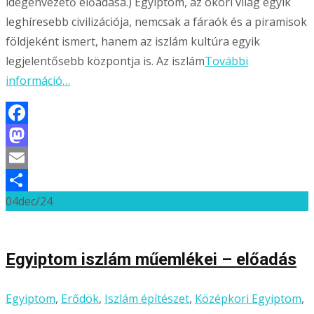
idegenvezető előadása.) Egyiptom, az ókori világ egyik
leghíresebb civilizációja, nemcsak a fáraók és a piramisok
földjeként ismert, hanem az iszlám kultúra egyik
legjelentősebb központja is. Az iszlám
További
információ…
Facebook
Mastodon
Email
04
dec/24
Ossza
meg
Egyiptom iszlám műemlékei – előadás
Egyiptom
,
Erődök
,
Iszlám építészet
,
Középkori Egyiptom
,