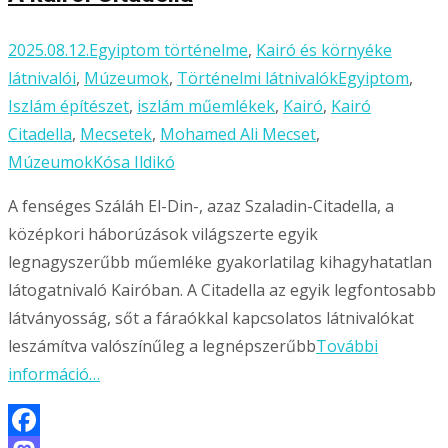
2025.08.12.
Egyiptom történelme
,
Kairó és környéke
látnivalói
,
Múzeumok
,
Történelmi látnivalók
Egyiptom
,
Iszlám építészet
,
iszlám műemlékek
,
Kairó
,
Kairó
Citadella
,
Mecsetek
,
Mohamed Ali Mecset
,
Múzeumok
Kósa Ildikó
A fenséges Száláh El-Din-, azaz Szaladin-Citadella, a
középkori háborúzások világszerte egyik
legnagyszerűbb műemléke gyakorlatilag kihagyhatatlan
látogatnivaló Kairóban. A Citadella az egyik legfontosabb
látványosság, sőt a fáraókkal kapcsolatos látnivalókat
leszámítva valószínűleg a legnépszerűbb
További
információ…