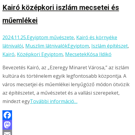
Kairó középkori iszlám mecsetei és
műemlékei
2024.11.25.
Egyiptom művészete
,
Kairó és környéke
látnivalói
,
Muszlim látnivalók
Egyiptom
,
Iszlám építészet
,
Kairó
,
Középkori Egyiptom
,
Mecsetek
Kósa Ildikó
Bevezetés Kairó, az „Ezeregy Minaret Városa,” az iszlám
kultúra és történelem egyik legfontosabb központja. A
város mecsetjei és műemlékei lenyűgöző módon ötvözik
az építészetet, a művészetet és a vallási szerepeket,
mindezt egy
További információ…
Facebook
Mastodon