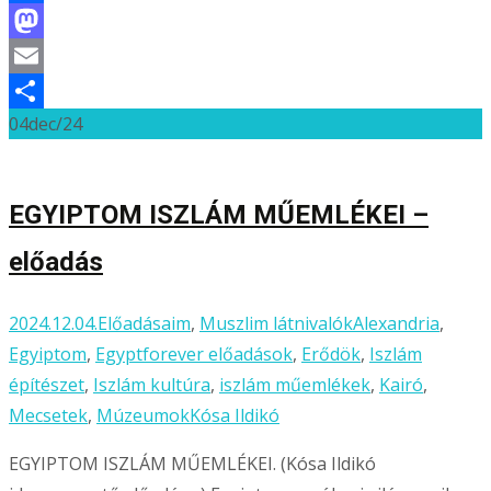
Facebook
Mastodon
Email
04
dec/24
Ossza
meg
EGYIPTOM ISZLÁM MŰEMLÉKEI –
előadás
2024.12.04.
Előadásaim
,
Muszlim látnivalók
Alexandria
,
Egyiptom
,
Egyptforever előadások
,
Erődök
,
Iszlám
építészet
,
Iszlám kultúra
,
iszlám műemlékek
,
Kairó
,
Mecsetek
,
Múzeumok
Kósa Ildikó
EGYIPTOM ISZLÁM MŰEMLÉKEI. (Kósa Ildikó