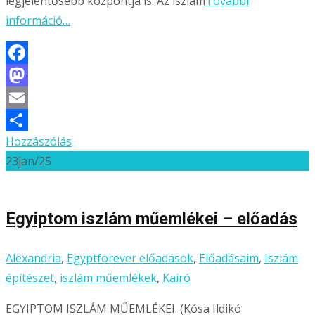
legjelentősebb központja is. Az iszlám
További
információ…
Facebook
Mastodon
Email
Hozzászólás
Ossza
23
jan/25
meg
Egyiptom iszlám műemlékei – előadás
Alexandria
,
Egyptforever előadások
,
Előadásaim
,
Iszlám
építészet
,
iszlám műemlékek
,
Kairó
EGYIPTOM ISZLÁM MŰEMLÉKEI. (Kósa Ildikó