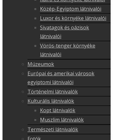
Közép-Egyiptom látnivalói
Luxor és környéke látnivalói
Sivatagok és oázisok
látnivalói
Vörös-tenger környéke
látnivalói
Múzeumok
Európai és amerikai városok
egyiptomi látnivalói
Történelmi látnivalók
Kulturális látnivalók
Kopt látnivalók
Muszlim látnivalók
Természeti látnivalók
Fotók