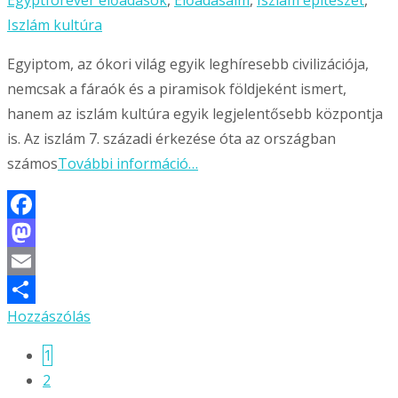
Egyptforever előadások
,
Előadásaim
,
Iszlám építészet
,
Iszlám kultúra
Egyiptom, az ókori világ egyik leghíresebb civilizációja,
nemcsak a fáraók és a piramisok földjeként ismert,
hanem az iszlám kultúra egyik legjelentősebb központja
is. Az iszlám 7. századi érkezése óta az országban
számos
További információ…
Facebook
Mastodon
Email
Hozzászólás
Ossza
meg
1
Bejegyzésnavigáció
2