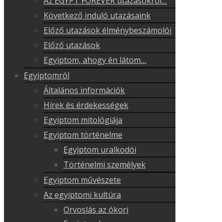
Az EGYPT FOREVER utazásokról…
Következő induló utazásaink
Előző utazások élménybeszámolói
Előző utazások
Egyiptom, ahogy én látom…
Egyiptomról
Általános információk
Hírek és érdekességek
Egyiptom mitológiája
Egyiptom történelme
Egyiptom uralkodói
Történelmi személyek
Egyiptom művészete
Az egyiptomi kultúra
Orvoslás az ókori