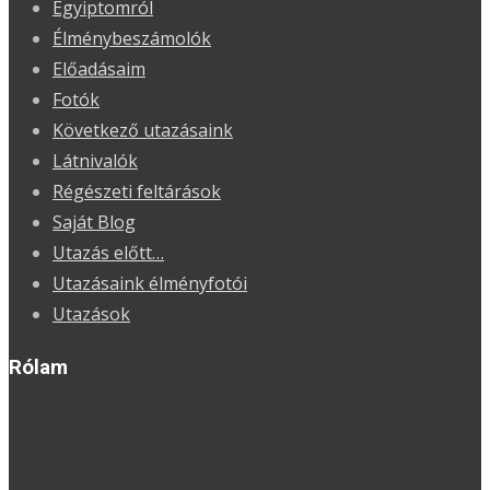
Egyiptomról
Élménybeszámolók
Előadásaim
Fotók
Következő utazásaink
Látnivalók
Régészeti feltárások
Saját Blog
Utazás előtt…
Utazásaink élményfotói
Utazások
Rólam