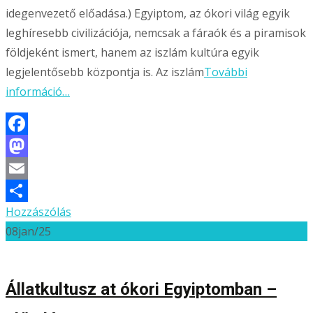
idegenvezető előadása.) Egyiptom, az ókori világ egyik
leghíresebb civilizációja, nemcsak a fáraók és a piramisok
földjeként ismert, hanem az iszlám kultúra egyik
legjelentősebb központja is. Az iszlám
További
információ…
Facebook
Mastodon
Email
Hozzászólás
Ossza
08
jan/25
meg
Állatkultusz at ókori Egyiptomban –