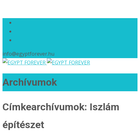
info@egyptforever.hu
Archívumok
Címkearchívumok: Iszlám
építészet