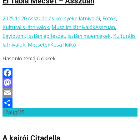
El Tabia Mecset – Asszuán
2025.11.20.
Asszuán és környéke látnivalói
,
Fotók
,
Kulturális látnivalók
,
Muszlim látnivalók
Asszuán
,
Egyiptom
,
Iszlám építészet
,
iszlám műemlékek
,
Kulturális
látnivalók
,
Mecsetek
Kósa Ildikó
Hasonló témájú cikkek:
Facebook
Mastodon
Email
12
aug/25
Ossza
meg
A kairói Citadella