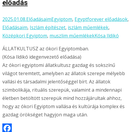
előadás
2025.01.08.
Előadásaim
Egyiptom
,
Egyptforever előadások
,
Előadásaim
,
Iszlám építészet
,
iszlám műemlékek
,
Középkori Egyiptom
,
muszlim műemlékek
Kósa Ildikó
ÁLLATKULTUSZ az ókori Egyiptomban.
(Kósa Ildikó idegenvezető előadása)
Az ókori egyiptomi állatkultusz gazdag és sokszínű
világot teremtett, amelyben az állatok szerepe mélyebb
vallási és társadalmi jelentőséggel bírt. Az állatok
szimbolikája, rituális szerepük, valamint a mindennapi
életben betöltött szerepük mind hozzájárultak ahhoz,
hogy az ókori Egyiptom vallása és kultúrája komplex és
gazdag örökséget hagyjon maga után.