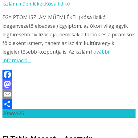
iszlám műemlékek
Kósa Ildikó
EGYIPTOM ISZLÁM MŰEMLÉKEI. (Kósa Ildikó
idegenvezető előadása.) Egyiptom, az ókori világ egyik
leghíresebb civilizációja, nemcsak a fáraók és a piramisok
földjeként ismert, hanem az iszlám kultúra egyik
legjelentősebb központja is. Az iszlám
További
információ…
Facebook
Mastodon
Email
20
nov/25
Ossza
meg