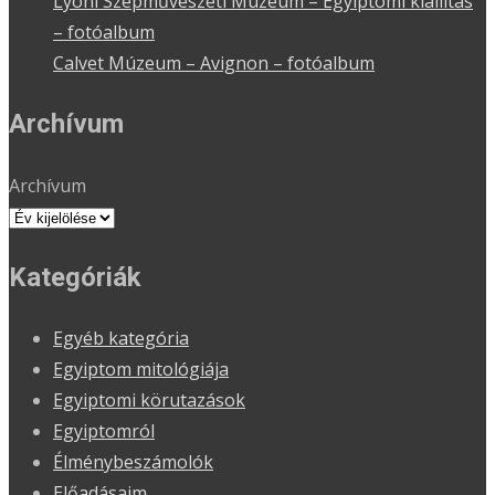
Lyoni Szépművészeti Múzeum – Egyiptomi kiállítás
– fotóalbum
Calvet Múzeum – Avignon – fotóalbum
Archívum
Archívum
Kategóriák
Egyéb kategória
Egyiptom mitológiája
Egyiptomi körutazások
Egyiptomról
Élménybeszámolók
Előadásaim