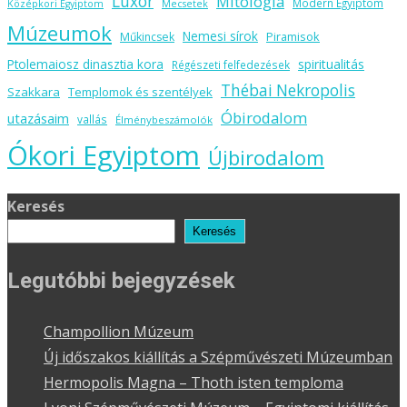
Luxor
Mitológia
Modern Egyiptom
Középkori Egyiptom
Mecsetek
Múzeumok
Nemesi sírok
Piramisok
Műkincsek
spiritualitás
Ptolemaiosz dinasztia kora
Régészeti felfedezések
Thébai Nekropolis
Szakkara
Templomok és szentélyek
Óbirodalom
utazásaim
vallás
Élménybeszámolók
Ókori Egyiptom
Újbirodalom
Keresés
Keresés
Legutóbbi bejegyzések
Champollion Múzeum
Új időszakos kiállítás a Szépművészeti Múzeumban
Hermopolis Magna – Thoth isten temploma