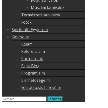
Kopt látnivalók
Muszlim látnivalók
Természeti látnivalók
Fotók
Spirituális Egyiptom
Kapcsolat
Rólam
Referenciáim
Partnereink
Saját Blog
Programjaim…
Elérhetőségeim
Feliratkozás hírlevélre
Keresés
erre: