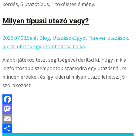
Milyen típusú utazó vagy?
2026.07.03.
Saját Blog
,
Utazások
Egypt Forever utazások
,
quizz
,
utazás Egyiptomba
Kósa Ildikó
Alábbi játékos teszt segítségével derítsd ki, hogy mik a
legfontosabb szempontok számodra egy utazásnál, mi
minden érdekel, és így kiderül milyen utazó lehetsz. Jó
szórakozást!
Facebook
Mastodon
Email