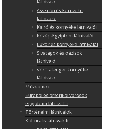
látnivalói
Asszuán és környéke
látnivalói
Kairó és környéke látnivalói
Közép-Egyiptom látnivalói
Luxor és környéke látnivalói
Sivatagok és oázisok
látnivalói
Vörös-tenger környéke
látnivalói
Múzeumok
Európai és amerikai városok
egyiptomi látnivalói
Történelmi látnivalók
Kulturális látnivalók