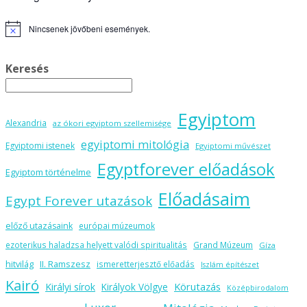
meg
Nincsenek jövőbeni események.
Notice
Keresés
Egyiptom
Alexandria
az ókori egyiptom szellemisége
egyiptomi mitológia
Egyiptomi istenek
Egyiptomi művészet
Egyptforever előadások
Egyiptom történelme
Előadásaim
Egypt Forever utazások
előző utazásaink
európai múzeumok
ezoterikus haladzsa helyett valódi spiritualitás
Grand Múzeum
Gíza
hitvilág
II. Ramszesz
ismeretterjesztő előadás
Iszlám építészet
Kairó
Körutazás
Királyi sírok
Királyok Völgye
Középbirodalom