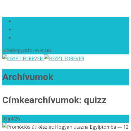
info@egyptforever.hu
Archívumok
Címkearchívumok: quizz
03
júl/26