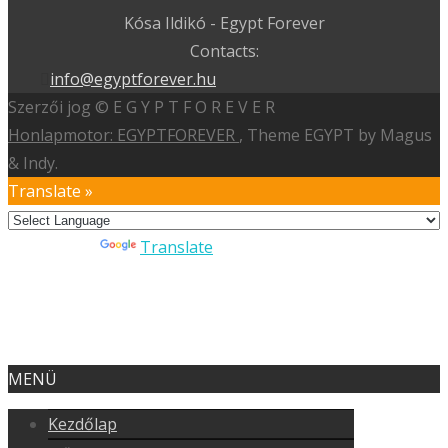
Kósa Ildikó - Egypt Forever
Contacts:
info@egyptforever.hu
Szerzői jog © E G Y P T F O R E V E R
Honlapmotor: EGYPTFOREVER
, Theme EGYPT by Magus
& Indy.
Translate »
Powered by
Translate
MENÜ
Kezdőlap