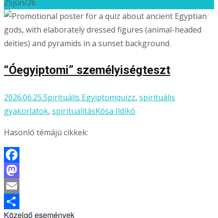
25
jún/26
Ossza
meg
“Óegyiptomi” személyiségteszt
2026.06.25.
Spirituális Egyiptom
quizz
,
spirituális
gyakorlatok
,
spiritualitás
Kósa Ildikó
Hasonló témájú cikkek:
Facebook
Mastodon
Email
Közelgő események
Ossza