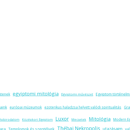
egyiptomi mitológia
Egyiptom történel
stenek
Egyiptomi művészet
aink
európai múzeumok
ezoterikus haladzsa helyett valódi spiritualitás
Gr
Luxor
Mitológia
Modern E
épbirodalom
Középkori Egyiptom
Mecsetek
Thébai Nekropolis
utazásaim
ara
Templomok és szentélyek
val