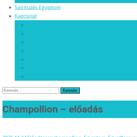
Spirituális Egyiptom
Kapcsolat
Rólam
Referenciáim
Partnereink
Saját Blog
Programjaim…
Elérhetőségeim
Feliratkozás hírlevélre
Keresés
erre:
Champollion – előadás