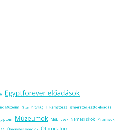
Egyptforever előadások
me
hitvilág
II. Ramszesz
and Múzeum
ismeretterjesztő előadás
Gíza
Múzeumok
Nemesi sírok
Piramisok
gyiptom
Műkincsek
Óbirodalom
lás
Élménybeszámolók