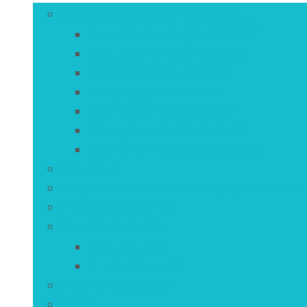
Egyiptom látnivalói városok szerint…
Alexandria és környéke látnivalói
Asszuán és környéke látnivalói
Kairó és környéke látnivalói
Közép-Egyiptom látnivalói
Luxor és környéke látnivalói
Sivatagok és oázisok látnivalói
Vörös-tenger környéke látnivalói
Múzeumok
Európai és amerikai városok egyiptomi látnivaló
Történelmi látnivalók
Kulturális látnivalók
Kopt látnivalók
Muszlim látnivalók
Természeti látnivalók
Fotók