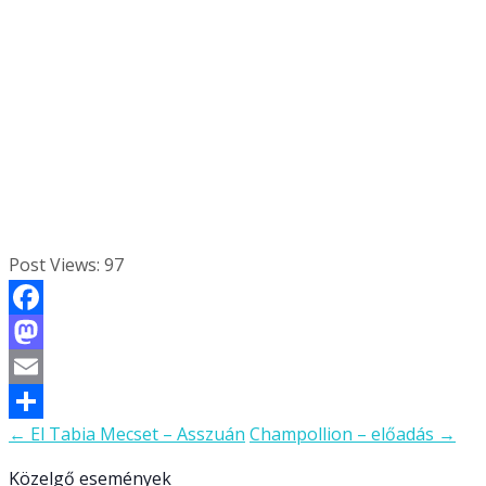
Post Views:
97
Facebook
Mastodon
Email
←
El Tabia Mecset – Asszuán
Champollion – előadás
→
Ossza
Bejegyzésnavigáció
meg
Közelgő események