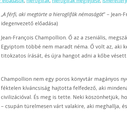
r előadások
,
hieroglifák
,
hieroglifák megfejtése
,
ismeretterj
„
A férfi, aki megtörte a hieroglifák némaságát
” – Jean-
idegenvezető előadása)
Jean-François Champollion. Ő az a zseniális, megsz
Egyiptom többé nem maradt néma. Ő volt az, aki kép
titokzatos írását, és újra hangot adni a kőbe vésett
Champollion nem egy poros könyvtár magányos nyel
féktelen kíváncsiság hajtotta felfedező, aki minde
civilizációval. És meg is tette. Neki köszönhetjük
– csupán türelmesen várt valakire, aki meghallja, é