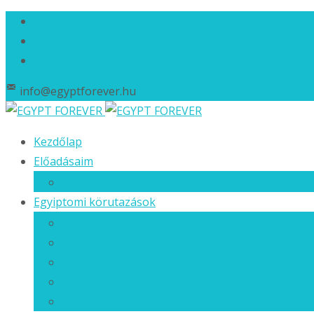
info@egyptforever.hu
Ugrás
Kezdőlap
a
Előadásaim
tartalomhoz
Esemény naptár
Egyiptomi körutazások
Az EGYPT FOREVER utazásokról…
Következő induló utazásaink
Előző utazások élménybeszámolói
Előző utazások
Egyiptom, ahogy én látom…