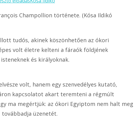
esztő előadás
Kósa Ildikó
François Champollion története. (Kósa Ildikó
állott tudós, akinek köszönhetően az ókori
es volt életre kelteni a fáraók földjének
 isteneknek és királyoknak.
vésze volt, hanem egy szenvedélyes kutató,
náron kapcsolatot akart teremteni a régmúlt
, hogy ma megértjük: az ókori Egyiptom nem halt meg
s továbbadja üzenetét.