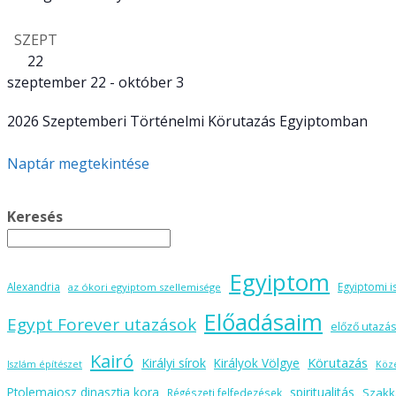
SZEPT
22
szeptember 22
-
október 3
2026 Szeptemberi Történelmi Körutazás Egyiptomban
Naptár megtekintése
Keresés
Egyiptom
Alexandria
Egyiptomi i
az ókori egyiptom szellemisége
Előadásaim
Egypt Forever utazások
előző utazás
Kairó
Körutazás
Királyi sírok
Királyok Völgye
Iszlám építészet
Köz
spiritualitás
Ptolemaiosz dinasztia kora
Szakk
Régészeti felfedezések