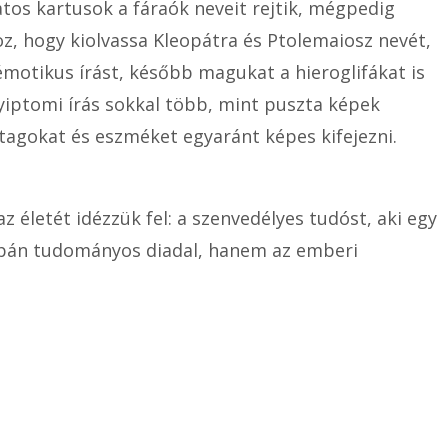
zatos kartusok a fáraók neveit rejtik, mégpedig
oz, hogy kiolvassa Kleopátra és Ptolemaiosz nevét,
otikus írást, később magukat a hieroglifákat is
yiptomi írás sokkal több, mint puszta képek
tagokat és eszméket egyaránt képes kifejezni.
életét idézzük fel: a szenvedélyes tudóst, aki egy
csupán tudományos diadal, hanem az emberi