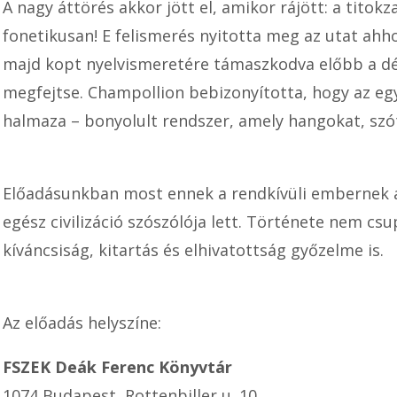
A nagy áttörés akkor jött el, amikor rájött: a titok
fonetikusan! E felismerés nyitotta meg az utat ahh
majd kopt nyelvismeretére támaszkodva előbb a dém
megfejtse. Champollion bebizonyította, hogy az eg
halmaza – bonyolult rendszer, amely hangokat, szó
Előadásunkban most ennek a rendkívüli embernek az 
egész civilizáció szószólója lett. Története nem 
kíváncsiság, kitartás és elhivatottság győzelme is.
Az előadás helyszíne:
FSZEK Deák Ferenc Könyvtár
1074 Budapest, Rottenbiller u. 10.