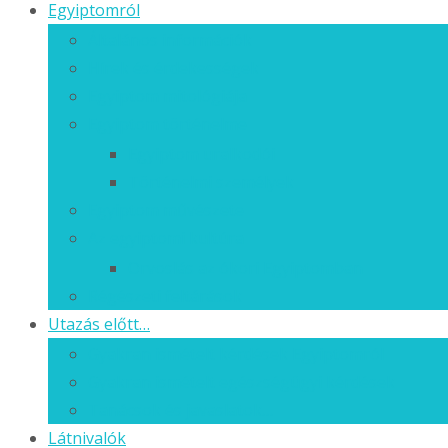
Egyiptomról
Általános információk
Hírek és érdekességek
Egyiptom mitológiája
Egyiptom történelme
Egyiptom uralkodói
Történelmi személyek
Egyiptom művészete
Az egyiptomi kultúra
Orvoslás az ókori Egyiptomban
Régészeti feltárások
Utazás előtt…
Gyakran ismételt kérdések Egyiptomról
Gyakran ismételt egészségügyi kérdések
Tanácsok és javaslatok…
Látnivalók