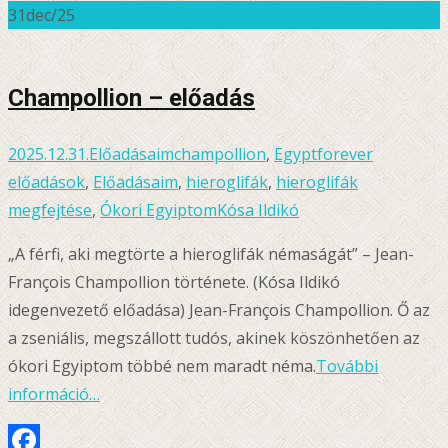
31
dec/25
Champollion – előadás
2025.12.31.
Előadásaim
champollion
,
Egyptforever
előadások
,
Előadásaim
,
hieroglifák
,
hieroglifák
megfejtése
,
Ókori Egyiptom
Kósa Ildikó
„A férfi, aki megtörte a hieroglifák némaságát” – Jean-
François Champollion története. (Kósa Ildikó
idegenvezető előadása) Jean-François Champollion. Ő az
a zseniális, megszállott tudós, akinek köszönhetően az
ókori Egyiptom többé nem maradt néma.
További
információ…