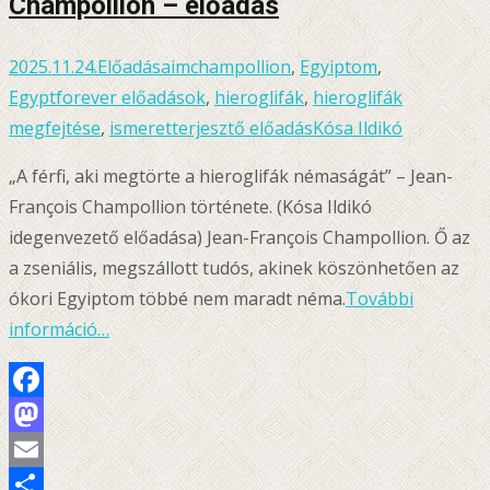
Champollion – előadás
2025.11.24.
Előadásaim
champollion
,
Egyiptom
,
Egyptforever előadások
,
hieroglifák
,
hieroglifák
megfejtése
,
ismeretterjesztő előadás
Kósa Ildikó
„A férfi, aki megtörte a hieroglifák némaságát” – Jean-
François Champollion története. (Kósa Ildikó
idegenvezető előadása) Jean-François Champollion. Ő az
a zseniális, megszállott tudós, akinek köszönhetően az
ókori Egyiptom többé nem maradt néma.
További
információ…
Facebook
Mastodon
Email