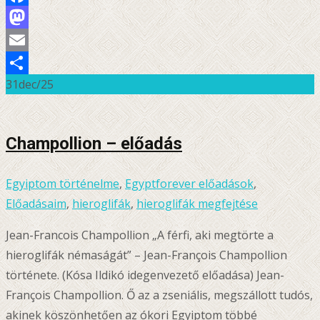
Facebook
Mastodon
Email
31
dec/25
Ossza
meg
Champollion – előadás
Egyiptom történelme
,
Egyptforever előadások
,
Előadásaim
,
hieroglifák
,
hieroglifák megfejtése
Jean-Francois Champollion „A férfi, aki megtörte a
hieroglifák némaságát” – Jean-François Champollion
története. (Kósa Ildikó idegenvezető előadása) Jean-
François Champollion. Ő az a zseniális, megszállott tudós,
akinek köszönhetően az ókori Egyiptom többé