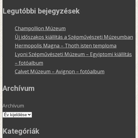
Legutóbbi bejegyzések
Champollion Múzeum
Új időszakos kiállítás a Szépművészeti Múzeumban
Hermopolis Magna – Thoth isten temploma
Lyoni Szépművészeti Múzeum – Egyiptomi kiállítás
– fotóalbum
Calvet Múzeum – Avignon – fotóalbum
Archívum
Archívum
Kategóriák