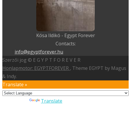
Kósa Ildikó - Egypt Forever
Contacts:
info@egyptforever.hu
Szerzői jog © E G Y P T F O R E V E R
Honlapmotor: EGYPTFOREVER
, Theme EGYPT by Magus
& Indy.
Translate »
Powered by
Translate