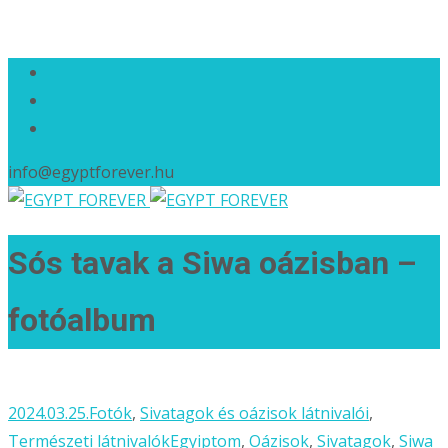
info@egyptforever.hu
Sós tavak a Siwa oázisban –
fotóalbum
2024.03.25.
Fotók
,
Sivatagok és oázisok látnivalói
,
Természeti látnivalók
Egyiptom
,
Oázisok
,
Sivatagok
,
Siwa