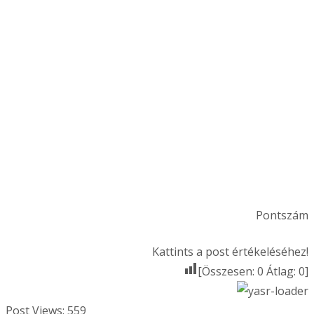
Pontszám
Kattints a post értékeléséhez!
[Összesen:
0
Átlag:
0
]
Post Views:
559