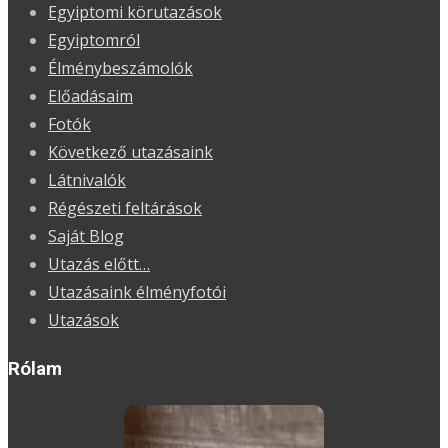
Egyiptomi körutazások
Egyiptomról
Élménybeszámolók
Előadásaim
Fotók
Következő utazásaink
Látnivalók
Régészeti feltárások
Saját Blog
Utazás előtt…
Utazásaink élményfotói
Utazások
Rólam