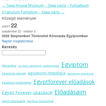
←
Siwa House Múzeum – Siwa oázis – fotóalbum
Bejegyzésnavigáció
Orakulum Templom – Siwa oázis
→
Közelgő események
22
SZEPT
szeptember 22
-
október 3
2026 Szeptemberi Történelmi Körutazás Egyiptomban
Naptár megtekintése
Keresés
Egyiptom
Alexandria
az ókori egyiptom szellemisége
egyiptomi mitológia
Egyiptomi istenek
Egyiptomi művészet
Egyptforever előadások
Egyiptom történelme
Előadásaim
Egypt Forever utazások
előző utazásaink
európai múzeumok