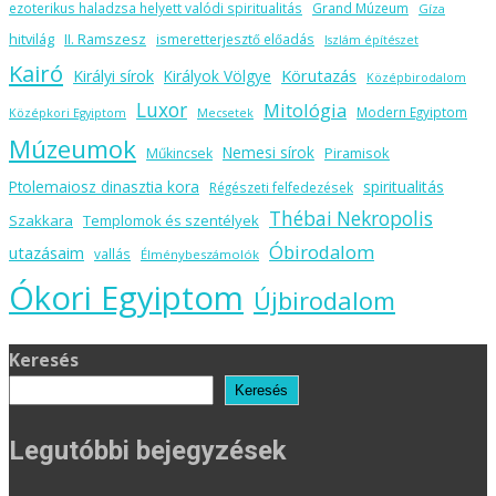
ezoterikus haladzsa helyett valódi spiritualitás
Grand Múzeum
Gíza
hitvilág
II. Ramszesz
ismeretterjesztő előadás
Iszlám építészet
Kairó
Körutazás
Királyi sírok
Királyok Völgye
Középbirodalom
Luxor
Mitológia
Modern Egyiptom
Középkori Egyiptom
Mecsetek
Múzeumok
Nemesi sírok
Piramisok
Műkincsek
spiritualitás
Ptolemaiosz dinasztia kora
Régészeti felfedezések
Thébai Nekropolis
Szakkara
Templomok és szentélyek
Óbirodalom
utazásaim
vallás
Élménybeszámolók
Ókori Egyiptom
Újbirodalom
Keresés
Keresés
Legutóbbi bejegyzések