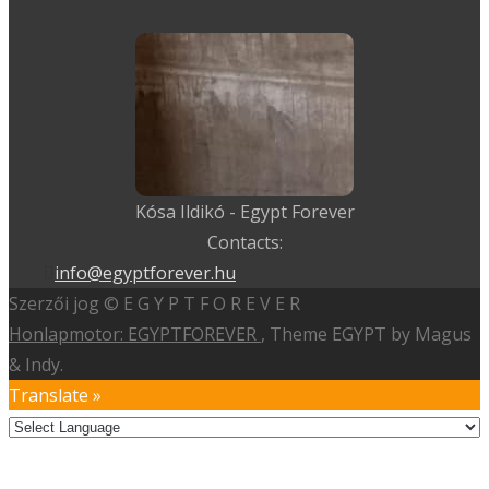
Kósa Ildikó - Egypt Forever
Contacts:
info@egyptforever.hu
Szerzői jog © E G Y P T F O R E V E R
Honlapmotor: EGYPTFOREVER
, Theme EGYPT by Magus
& Indy.
Translate »
Powered by
Translate