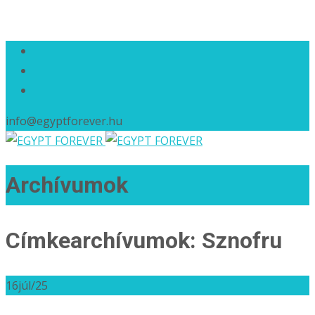
info@egyptforever.hu
Archívumok
Címkearchívumok: Sznofru
16
júl/25