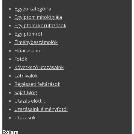
Egyéb kategória
Egyiptom mitológiája
Egyiptomi körutazások
Egyiptomról
Élménybeszámolók
Előadásaim
Fotók
Következő utazásaink
Látnivalók
Régészeti feltárások
Saját Blog
Utazás előtt…
Utazásaink élményfotói
Utazások
Rólam