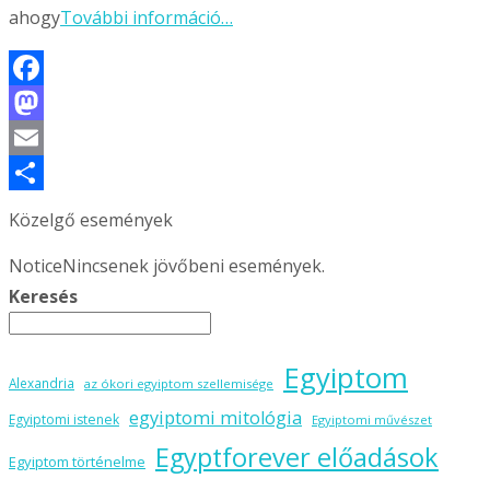
ahogy
További információ…
Facebook
Mastodon
Email
Ossza
Közelgő események
meg
Notice
Nincsenek jövőbeni események.
Keresés
Egyiptom
Alexandria
az ókori egyiptom szellemisége
egyiptomi mitológia
Egyiptomi istenek
Egyiptomi művészet
Egyptforever előadások
Egyiptom történelme