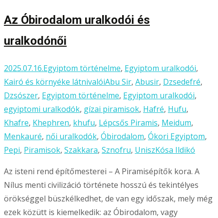
Az Óbirodalom uralkodói és
uralkodónői
2025.07.16.
Egyiptom történelme
,
Egyiptom uralkodói
,
Kairó és környéke látnivalói
Abu Sir
,
Abusir
,
Dzsedefré
,
Dzsószer
,
Egyiptom történelme
,
Egyiptom uralkodói
,
egyiptomi uralkodók
,
gízai piramisok
,
Hafré
,
Hufu
,
Khafre
,
Khephren
,
khufu
,
Lépcsős Piramis
,
Meidum
,
Menkauré
,
női uralkodók
,
Óbirodalom
,
Ókori Egyiptom
,
Pepi
,
Piramisok
,
Szakkara
,
Sznofru
,
Unisz
Kósa Ildikó
Az isteni rend építőmesterei – A Piramisépítők kora. A
Nílus menti civilizáció története hosszú és tekintélyes
örökséggel büszkélkedhet, de van egy időszak, mely még
ezek közütt is kiemelkedik: az Óbirodalom, vagy