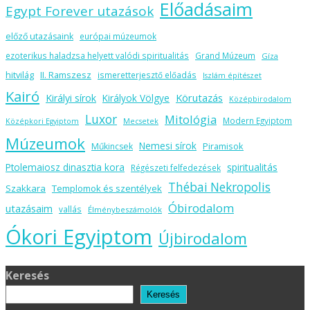
Előadásaim
Egypt Forever utazások
előző utazásaink
európai múzeumok
ezoterikus haladzsa helyett valódi spiritualitás
Grand Múzeum
Gíza
hitvilág
II. Ramszesz
ismeretterjesztő előadás
Iszlám építészet
Kairó
Körutazás
Királyi sírok
Királyok Völgye
Középbirodalom
Luxor
Mitológia
Modern Egyiptom
Középkori Egyiptom
Mecsetek
Múzeumok
Nemesi sírok
Piramisok
Műkincsek
spiritualitás
Ptolemaiosz dinasztia kora
Régészeti felfedezések
Thébai Nekropolis
Szakkara
Templomok és szentélyek
Óbirodalom
utazásaim
vallás
Élménybeszámolók
Ókori Egyiptom
Újbirodalom
Keresés
Keresés