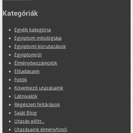
Kategóriák
Egyéb kategória
Egyiptom mitológiája
Egyiptomi körutazások
Egyiptomról
Élménybeszámolók
Előadásaim
Fotók
Következő utazásaink
Látnivalók
Régészeti feltárások
Saját Blog
Utazás előtt…
Utazásaink élményfotói