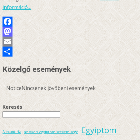
információ…
Facebook
Mastodon
Email
Ossza
Közelgő események
meg
Notice
Nincsenek jövőbeni események.
Keresés
Egyiptom
Alexandria
az ókori egyiptom szellemisége