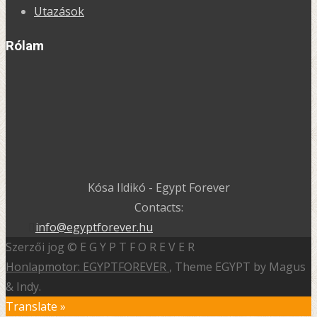
Utazások
Rólam
Kósa Ildikó - Egypt Forever
Contacts:
info@egyptforever.hu
Szerzői jog © E G Y P T F O R E V E R
Honlapmotor: EGYPTFOREVER
, Theme EGYPT by Magus
& Indy.
Translate »