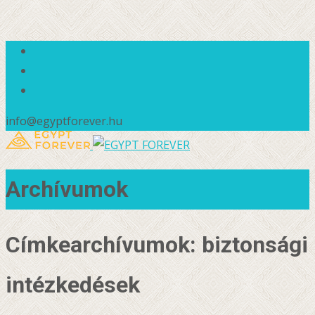
info@egyptforever.hu
Archívumok
Címkearchívumok: biztonsági
intézkedések