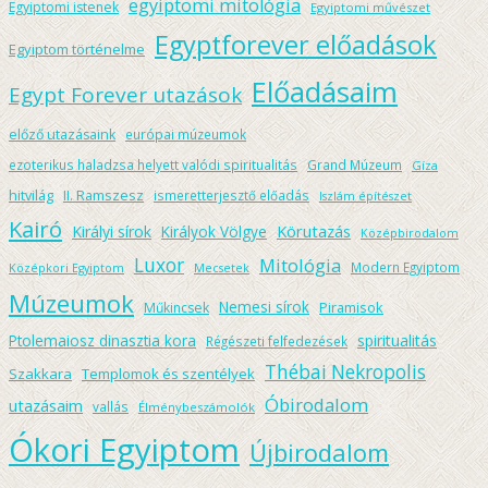
egyiptomi mitológia
Egyiptomi istenek
Egyiptomi művészet
Egyptforever előadások
Egyiptom történelme
Előadásaim
Egypt Forever utazások
előző utazásaink
európai múzeumok
ezoterikus haladzsa helyett valódi spiritualitás
Grand Múzeum
Gíza
hitvilág
II. Ramszesz
ismeretterjesztő előadás
Iszlám építészet
Kairó
Körutazás
Királyi sírok
Királyok Völgye
Középbirodalom
Luxor
Mitológia
Modern Egyiptom
Középkori Egyiptom
Mecsetek
Múzeumok
Nemesi sírok
Piramisok
Műkincsek
spiritualitás
Ptolemaiosz dinasztia kora
Régészeti felfedezések
Thébai Nekropolis
Szakkara
Templomok és szentélyek
Óbirodalom
utazásaim
vallás
Élménybeszámolók
Ókori Egyiptom
Újbirodalom