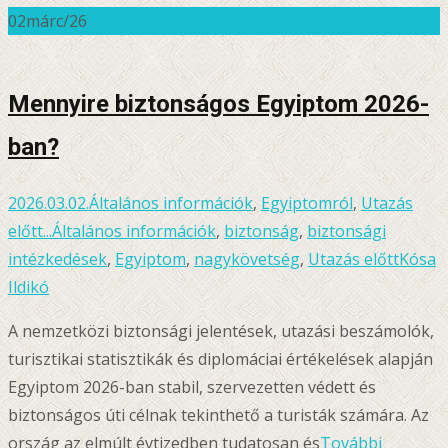
02
márc/26
Mennyire biztonságos Egyiptom 2026-
ban?
2026.03.02.
Általános információk
,
Egyiptomról
,
Utazás
előtt...
Általános információk
,
biztonság
,
biztonsági
intézkedések
,
Egyiptom
,
nagykövetség
,
Utazás előtt
Kósa
Ildikó
A nemzetközi biztonsági jelentések, utazási beszámolók,
turisztikai statisztikák és diplomáciai értékelések alapján
Egyiptom 2026-ban stabil, szervezetten védett és
biztonságos úti célnak tekinthető a turisták számára. Az
ország az elmúlt évtizedben tudatosan és
További