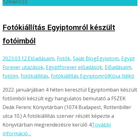
12
márc/23
Ossza
meg
Fotókiállítás Egyiptomról készült
fotóimból
2023.03.12.
Előadásaim
,
Fotók
,
Saját Blog
Egyiptom
,
Egypt
Forever utazások
,
Egyptforever előadások
,
Előadásaim
,
fotóim
,
fotókiállítás
,
fotókiállítás Egyiptomról
Kósa Ildikó
2022. januárjában 4 héten keresztül Egyiptomban készült
fotóimból készült egy hangulatos bemutató a FSZEK
Deák Ferenc Könyvtárban (1074 Budapest, Rottenbiller
utca 10.) A fotókiállítás szerver részét képezte a
Könyvtárban megrendezésre kerülő 4
További
információ…