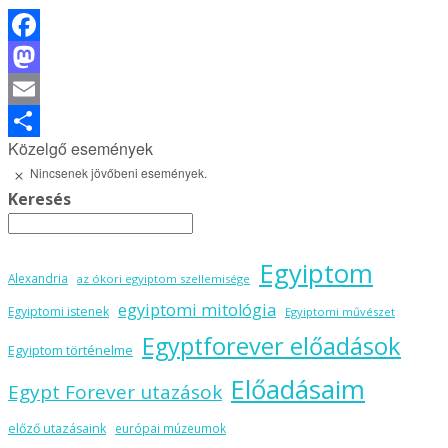
Facebook
Mastodon
Email
Közelgő események
Ossza
Nincsenek jövőbeni események.
Notice
meg
Keresés
Egyiptom
Alexandria
az ókori egyiptom szellemisége
egyiptomi mitológia
Egyiptomi istenek
Egyiptomi művészet
Egyptforever előadások
Egyiptom történelme
Előadásaim
Egypt Forever utazások
előző utazásaink
európai múzeumok