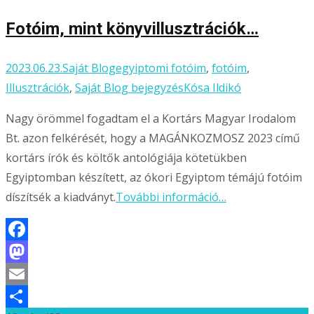
Fotóim, mint könyvillusztrációk…
2023.06.23.
Saját Blog
egyiptomi fotóim
,
fotóim
,
Illusztrációk
,
Saját Blog bejegyzés
Kósa Ildikó
Nagy örömmel fogadtam el a Kortárs Magyar Irodalom
Bt. azon felkérését, hogy a MAGÁNKOZMOSZ 2023 című
kortárs írók és költők antológiája kötetükben
Egyiptomban készített, az ókori Egyiptom témájú fotóim
díszítsék a kiadványt.
További információ…
Facebook
Mastodon
Email