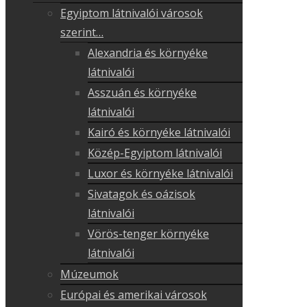
Egyiptom látnivalói városok
szerint…
Alexandria és környéke
látnivalói
Asszuán és környéke
látnivalói
Kairó és környéke látnivalói
Közép-Egyiptom látnivalói
Luxor és környéke látnivalói
Sivatagok és oázisok
látnivalói
Vörös-tenger környéke
látnivalói
Múzeumok
Európai és amerikai városok