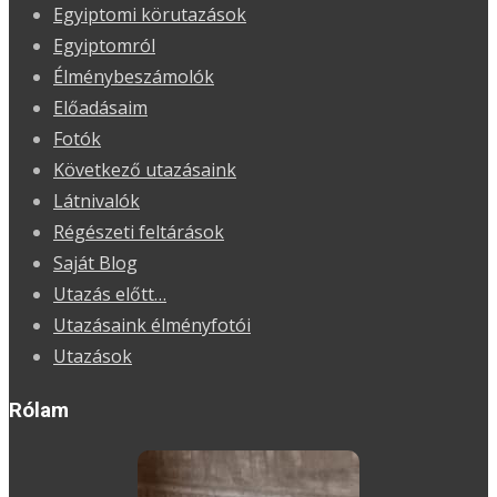
Egyiptomi körutazások
Egyiptomról
Élménybeszámolók
Előadásaim
Fotók
Következő utazásaink
Látnivalók
Régészeti feltárások
Saját Blog
Utazás előtt…
Utazásaink élményfotói
Utazások
Rólam