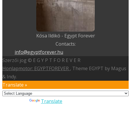
Kósa Ildikó - Egypt Forever
Contacts:
info@egyptforever.hu
Szerzői jog © E G Y P T F O R E V E R
Honlapmotor: EGYPTFOREVER
, Theme EGYPT by Magus
& Indy.
Translate »
Powered by
Translate