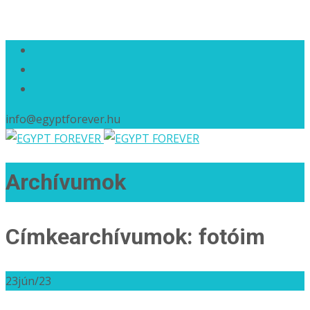
info@egyptforever.hu
Archívumok
Címkearchívumok: fotóim
23
jún/23