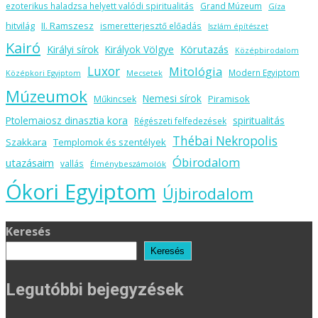
ezoterikus haladzsa helyett valódi spiritualitás
Grand Múzeum
Gíza
hitvilág
II. Ramszesz
ismeretterjesztő előadás
Iszlám építészet
Kairó
Körutazás
Királyi sírok
Királyok Völgye
Középbirodalom
Luxor
Mitológia
Modern Egyiptom
Középkori Egyiptom
Mecsetek
Múzeumok
Nemesi sírok
Piramisok
Műkincsek
spiritualitás
Ptolemaiosz dinasztia kora
Régészeti felfedezések
Thébai Nekropolis
Szakkara
Templomok és szentélyek
Óbirodalom
utazásaim
vallás
Élménybeszámolók
Ókori Egyiptom
Újbirodalom
Keresés
Keresés
Legutóbbi bejegyzések