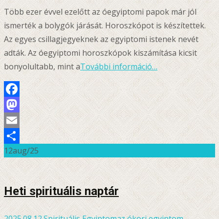
Több ezer évvel ezelőtt az óegyiptomi papok már jól
ismerték a bolygók járását. Horoszkópot is készítettek.
Az egyes csillagjegyeknek az egyiptomi istenek nevét
adták. Az óegyiptomi horoszkópok kiszámítása kicsit
bonyolultabb, mint a
További információ…
Facebook
Mastodon
Email
12
aug/25
Ossza
meg
Heti spirituális naptár
2025.08.12.
Spirituális Egyiptom
az ókori egyiptom