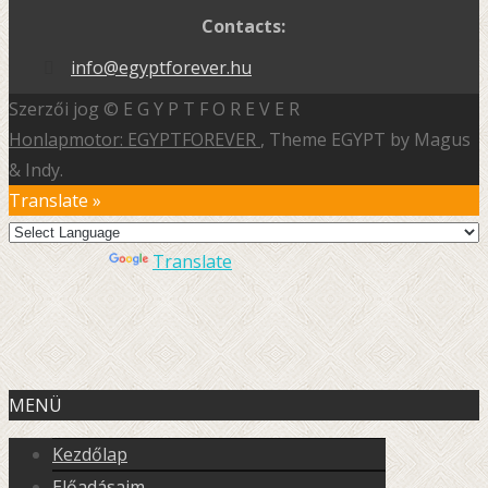
Contacts:
info@egyptforever.hu
Szerzői jog © E G Y P T F O R E V E R
Honlapmotor: EGYPTFOREVER
, Theme EGYPT by Magus
& Indy.
Translate »
Powered by
Translate
MENÜ
Kezdőlap
Előadásaim