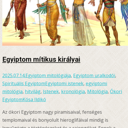
Egyiptom mítikus királyai
2025.07.14.
Egyiptom mitológiája
,
Egyiptom uralkodói
,
Spirituális Egyiptom
Egyiptomi istenek
,
egyiptomi
mitológia
,
hitvilág
,
Istenek
,
kronológia
,
Mitológia
,
Ókori
Egyiptom
Kósa Ildikó
Az ókori Egyiptom nagy piramisaival, fenséges
templomaival és bonyolult hieroglifáival mindig is