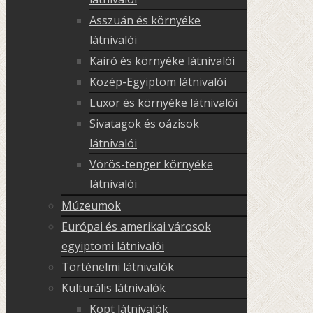
Asszuán és környéke
látnivalói
Kairó és környéke látnivalói
Közép-Egyiptom látnivalói
Luxor és környéke látnivalói
Sivatagok és oázisok
látnivalói
Vörös-tenger környéke
látnivalói
Múzeumok
Európai és amerikai városok
egyiptomi látnivalói
Történelmi látnivalók
Kulturális látnivalók
Kopt látnivalók