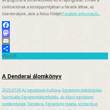
lenyűgözte a történészeket és a rajongókat. Ennek a
civilizációnak a középpontjában a fáraók álltak, az
istenkirályok, akik a Nílus földjét
További információ…
Facebook
Mastodon
Email
09
júl/25
Ossza
meg
A Denderai álomkönyv
2025.07.09.
Az egyiptomi kultúra
,
Egyiptom mitológiája
,
Spirituális Egyiptom
álomfejtés
,
az ókori egyiptom
szellemisége
,
Dendera
,
Egyiptomi mágia
,
ezoterikus