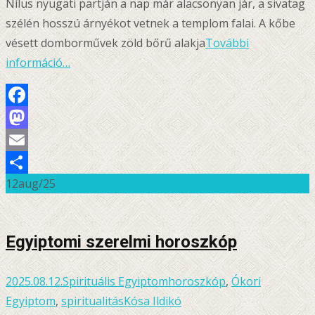
Nílus nyugati partján a nap már alacsonyan jár, a sivatag
szélén hosszú árnyékot vetnek a templom falai. A kőbe
vésett domborművek zöld bőrű alakja
További
információ…
Facebook
Mastodon
Email
12
aug/25
Ossza
meg
Egyiptomi szerelmi horoszkóp
2025.08.12.
Spirituális Egyiptom
horoszkóp
,
Ókori
Egyiptom
,
spiritualitás
Kósa Ildikó