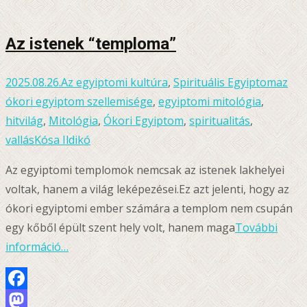
Az istenek “temploma”
2025.08.26.
Az egyiptomi kultúra
,
Spirituális Egyiptom
az
ókori egyiptom szellemisége
,
egyiptomi mitológia
,
hitvilág
,
Mitológia
,
Ókori Egyiptom
,
spiritualitás
,
vallás
Kósa Ildikó
Az egyiptomi templomok nemcsak az istenek lakhelyei
voltak, hanem a világ leképezései.Ez azt jelenti, hogy az
ókori egyiptomi ember számára a templom nem csupán
egy kőből épült szent hely volt, hanem maga
További
információ…
Facebook