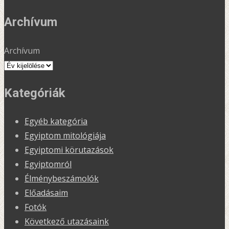
Archívum
Archívum
Kategóriák
Egyéb kategória
Egyiptom mitológiája
Egyiptomi körutazások
Egyiptomról
Élménybeszámolók
Előadásaim
Fotók
Következő utazásaink