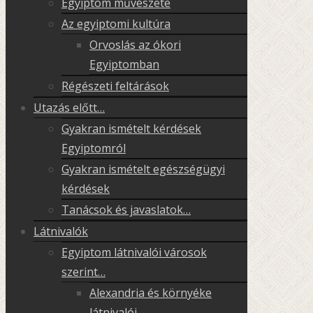
Egyiptom művészete
Az egyiptomi kultúra
Orvoslás az ókori
Egyiptomban
Régészeti feltárások
Utazás előtt…
Gyakran ismételt kérdések
Egyiptomról
Gyakran ismételt egészségügyi
kérdések
Tanácsok és javaslatok…
Látnivalók
Egyiptom látnivalói városok
szerint…
Alexandria és környéke
látnivalói