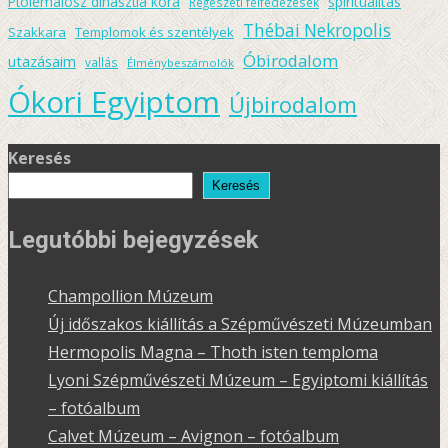
spiritualitás
Ptolemaiosz dinasztia kora
Régészeti felfedezések
Thébai Nekropolis
Szakkara
Templomok és szentélyek
Óbirodalom
utazásaim
vallás
Élménybeszámolók
Ókori Egyiptom
Újbirodalom
Keresés
Keresés
Legutóbbi bejegyzések
Champollion Múzeum
Új időszakos kiállítás a Szépművészeti Múzeumban
Hermopolis Magna – Thoth isten temploma
Lyoni Szépművészeti Múzeum – Egyiptomi kiállítás
– fotóalbum
Calvet Múzeum – Avignon – fotóalbum