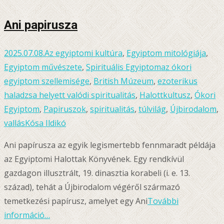
meg
Ani papirusza
2025.07.08.
Az egyiptomi kultúra
,
Egyiptom mitológiája
,
Egyiptom művészete
,
Spirituális Egyiptom
az ókori
egyiptom szellemisége
,
British Múzeum
,
ezoterikus
haladzsa helyett valódi spiritualitás
,
Halottkultusz
,
Ókori
Egyiptom
,
Papiruszok
,
spiritualitás
,
túlvilág
,
Újbirodalom
,
vallás
Kósa Ildikó
Ani papírusza az egyik legismertebb fennmaradt példája
az Egyiptomi Halottak Könyvének. Egy rendkívül
gazdagon illusztrált, 19. dinasztia korabeli (i. e. 13.
század), tehát a Újbirodalom végéről származó
temetkezési papírusz, amelyet egy Ani
További
információ…