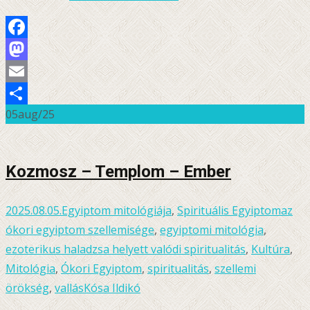
Facebook
Mastodon
Email
05
aug/25
Ossza
meg
Kozmosz – Templom – Ember
2025.08.05.
Egyiptom mitológiája
,
Spirituális Egyiptom
az
ókori egyiptom szellemisége
,
egyiptomi mitológia
,
ezoterikus haladzsa helyett valódi spiritualitás
,
Kultúra
,
Mitológia
,
Ókori Egyiptom
,
spiritualitás
,
szellemi
örökség
,
vallás
Kósa Ildikó