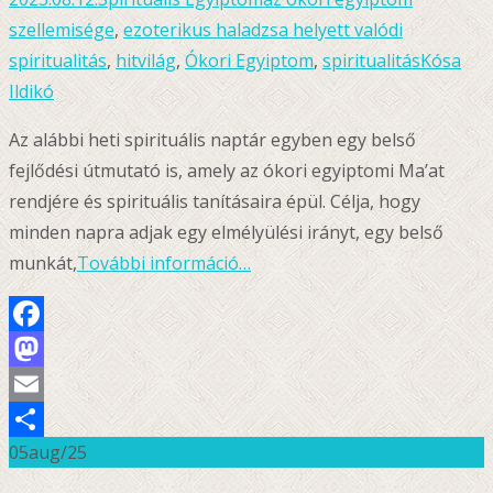
szellemisége
,
ezoterikus haladzsa helyett valódi
spiritualitás
,
hitvilág
,
Ókori Egyiptom
,
spiritualitás
Kósa
Ildikó
Az alábbi heti spirituális naptár egyben egy belső
fejlődési útmutató is, amely az ókori egyiptomi Ma’at
rendjére és spirituális tanításaira épül. Célja, hogy
minden napra adjak egy elmélyülési irányt, egy belső
munkát,
További információ…
Facebook
Mastodon
Email
05
aug/25
Ossza
meg