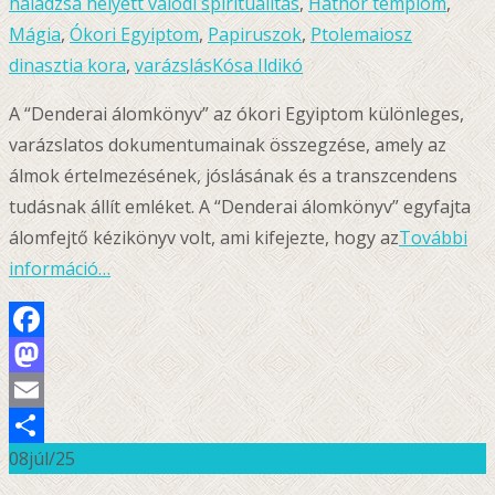
haladzsa helyett valódi spiritualitás
,
Hathor templom
,
Mágia
,
Ókori Egyiptom
,
Papiruszok
,
Ptolemaiosz
dinasztia kora
,
varázslás
Kósa Ildikó
A “Denderai álomkönyv” az ókori Egyiptom különleges,
varázslatos dokumentumainak összegzése, amely az
álmok értelmezésének, jóslásának és a transzcendens
tudásnak állít emléket. A “Denderai álomkönyv” egyfajta
álomfejtő kézikönyv volt, ami kifejezte, hogy az
További
információ…
Facebook
Mastodon
Email
08
júl/25
Ossza