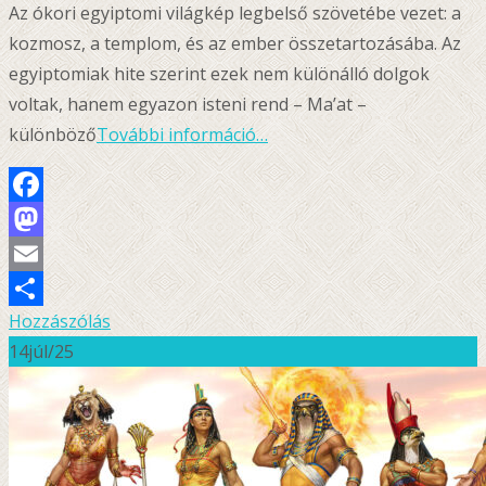
Az ókori egyiptomi világkép legbelső szövetébe vezet: a
kozmosz, a templom, és az ember összetartozásába. Az
egyiptomiak hite szerint ezek nem különálló dolgok
voltak, hanem egyazon isteni rend – Ma’at –
különböző
További információ…
Facebook
Mastodon
Email
Hozzászólás
Ossza
14
júl/25
meg