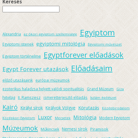
Keresés
Egyiptom
Alexandria
az ókori egyiptom szellemisége
egyiptomi mitológia
Egyiptomi istenek
Egyiptomi művészet
Egyptforever előadások
Egyiptom történelme
Előadásaim
Egypt Forever utazások
előző utazásaink
európai múzeumok
ezoterikus haladzsa helyett valódi spiritualitás
Grand Múzeum
Gíza
hitvilág
II. Ramszesz
ismeretterjesztő előadás
Iszlám építészet
Kairó
Körutazás
Királyi sírok
Királyok Völgye
Középbirodalom
Luxor
Mitológia
Modern Egyiptom
Középkori Egyiptom
Mecsetek
Múzeumok
Nemesi sírok
Piramisok
Műkincsek