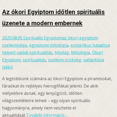
Az ókori Egyiptom időtlen spirituális
üzenete a modern embernek
2025.08.05.
Spirituális Egyiptom
az ókori egyiptom
szellemisége
,
egyiptomi mitológia
,
ezoterikus haladzsa
helyett valódi spiritualitás
,
hitvilág
,
Mitológia
,
Ókori
Egyiptom
,
spiritualitás
,
szellemi örökség
,
vallás
Kósa
Ildikó
A legtöbbünk számára az ókori Egyiptom a piramisokat,
fáraókat és rejtélyes hieroglifákat jelenti. De akik
mélyebbre ásnak, egy lenyűgöző, időtlen
világszemléletre lelnek – egy olyan spirituális
hagyományra, amely nem vesztette el
aktualitását.
További információ…