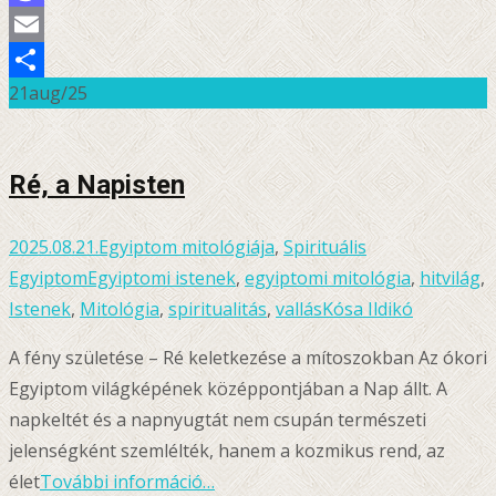
Mastodon
Email
21
aug/25
Ossza
meg
Ré, a Napisten
2025.08.21.
Egyiptom mitológiája
,
Spirituális
Egyiptom
Egyiptomi istenek
,
egyiptomi mitológia
,
hitvilág
,
Istenek
,
Mitológia
,
spiritualitás
,
vallás
Kósa Ildikó
A fény születése – Ré keletkezése a mítoszokban Az ókori
Egyiptom világképének középpontjában a Nap állt. A
napkeltét és a napnyugtát nem csupán természeti
jelenségként szemlélték, hanem a kozmikus rend, az
élet
További információ…