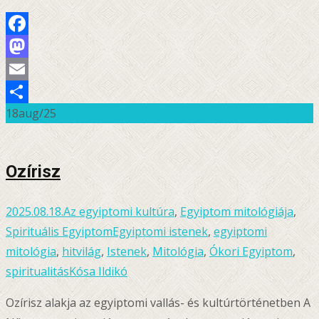
Facebook
Mastodon
Email
18
aug/25
Ossza
meg
Ozírisz
2025.08.18.
Az egyiptomi kultúra
,
Egyiptom mitológiája
,
Spirituális Egyiptom
Egyiptomi istenek
,
egyiptomi
mitológia
,
hitvilág
,
Istenek
,
Mitológia
,
Ókori Egyiptom
,
spiritualitás
Kósa Ildikó
Ozírisz alakja az egyiptomi vallás- és kultúrtörténetben A