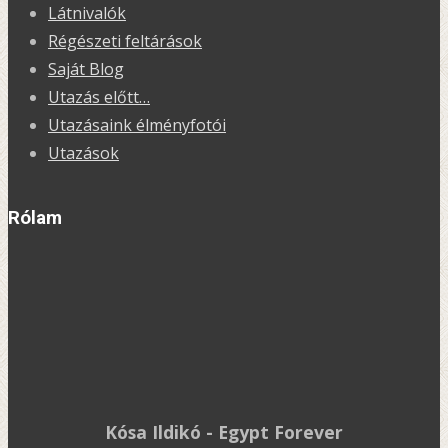
Látnivalók
Régészeti feltárások
Saját Blog
Utazás előtt…
Utazásaink élményfotói
Utazások
Rólam
Kósa Ildikó - Egypt Forever