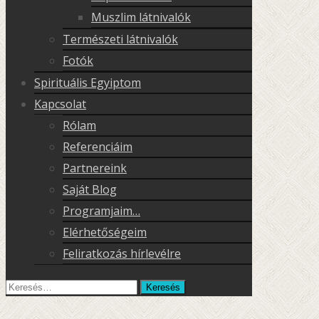
Muszlim látnivalók
Természeti látnivalók
Fotók
Spirituális Egyiptom
Kapcsolat
Rólam
Referenciáim
Partnereink
Saját Blog
Programjaim…
Elérhetőségeim
Feliratkozás hírlevélre
Keresés
erre: