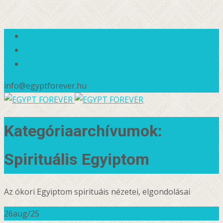
info@egyptforever.hu
Kategóriaarchívumok:
Spirituális Egyiptom
Az ókori Egyiptom spirituáis nézetei, elgondolásai
26
aug/25