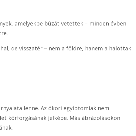
edények, amelyekbe búzát vetettek – minden évben
tre.
ghal, de visszatér – nem a földre, hanem a halottak
árnyalata lenne. Az ókori egyiptomiak nem
élet körforgásának jelképe. Más ábrázolásokon
ának.