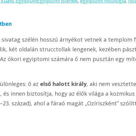
rituális Egyiptom
Egyiptomi istenek
,
egyiptomi mitológia
,
hit
etben
 a sivatag szélén hosszú árnyékot vetnek a templom 
lik, két oldalán strucctollak lengenek, kezében pás
 ura. Az ókori egyiptomi számára ő nem pusztán egy m
ülönleges: ő az
első halott király
, aki nem vesztett
t, és innen biztosítja, hogy az élők világa a kozmikus
4–23. század), ahol a fáraó magát „Ozíriszként” szólítt