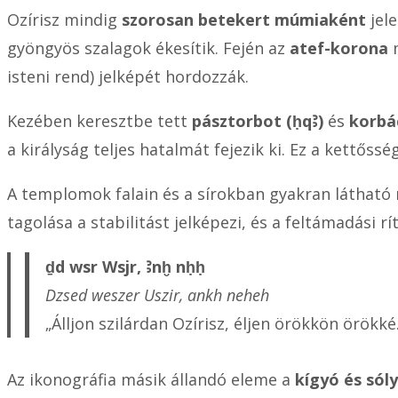
Ozírisz mindig
szorosan betekert múmiaként
jele
gyöngyös szalagok ékesítik. Fején az
atef-korona
m
isteni rend) jelképét hordozzák.
Kezében keresztbe tett
pásztorbot (ḥqꜢ)
és
korbá
a királyság teljes hatalmát fejezik ki. Ez a kettőss
A templomok falain és a sírokban gyakran látható
tagolása a stabilitást jelképezi, és a feltámadási r
ḏd wsr Wsjr, Ꜣnḫ nḥḥ
Dzsed weszer Uszir, ankh neheh
„Álljon szilárdan Ozírisz, éljen örökkön örökké.
Az ikonográfia másik állandó eleme a
kígyó és sól