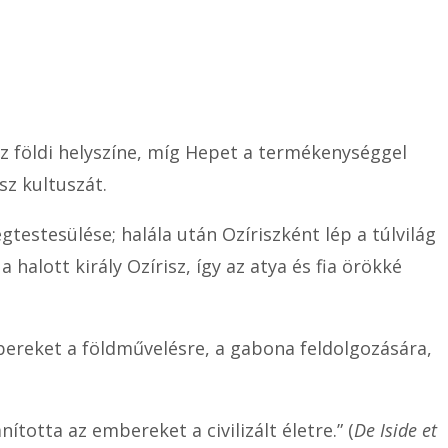
osz földi helyszíne, míg Hepet a termékenységgel
sz kultuszát.
gtestesülése; halála után Ozíriszként lép a túlvilág
 halott király Ozírisz, így az atya és fia örökké
bereket a földművelésre, a gabona feldolgozására,
otta az embereket a civilizált életre.” (
De Iside et