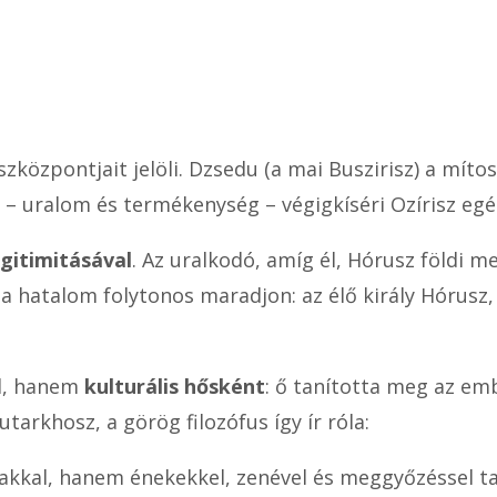
uszközpontjait jelöli. Dzsedu (a mai Buszirisz) a mít
g – uralom és termékenység – végigkíséri Ozírisz egé
egitimitásával
. Az uralkodó, amíg él, Hórusz földi me
 a hatalom folytonos maradjon: az élő király Hórusz, a
el, hanem
kulturális hősként
: ő tanította meg az em
utarkhosz, a görög filozófus így ír róla:
kkal, hanem énekekkel, zenével és meggyőzéssel tanít