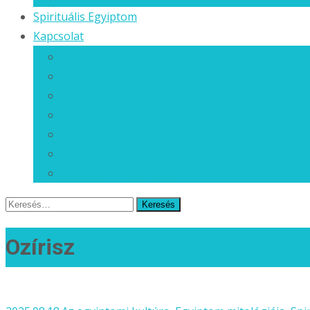
Spirituális Egyiptom
Kapcsolat
Rólam
Referenciáim
Partnereink
Saját Blog
Programjaim…
Elérhetőségeim
Feliratkozás hírlevélre
Keresés
erre:
Ozírisz