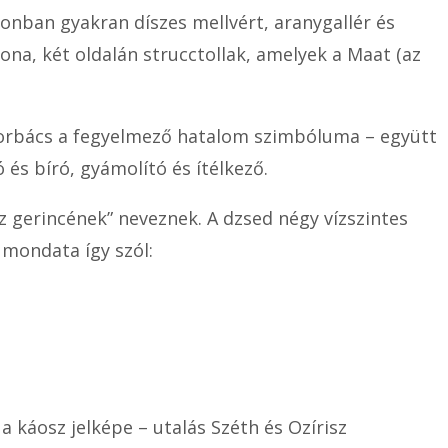
zonban gyakran díszes mellvért, aranygallér és
na, két oldalán strucctollak, amelyek a Maat (az
korbács a fegyelmező hatalom szimbóluma – együtt
ó és bíró, gyámolító és ítélkező.
sz gerincének” neveznek. A dzsed négy vízszintes
 mondata így szól:
a káosz jelképe – utalás Széth és Ozírisz