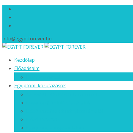
info@egyptforever.hu
Ugrás
Kezdőlap
a
Előadásaim
tartalomhoz
Esemény naptár
Egyiptomi körutazások
Az EGYPT FOREVER utazásokról…
Következő induló utazásaink
Előző utazások élménybeszámolói
Előző utazások
Egyiptom, ahogy én látom…