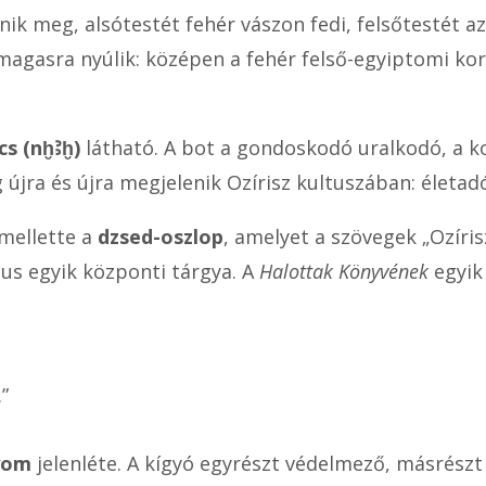
nik meg, alsótestét fehér vászon fedi, felsőtestét a
agasra nyúlik: középen a fehér felső-egyiptomi koro
cs (nḫꜢḫ)
látható. A bot a gondoskodó uralkodó, a 
ég újra és újra megjelenik Ozírisz kultuszában: életad
 mellette a
dzsed-oszlop
, amelyet a szövegek „Ozíri
ítus egyik központi tárgya. A
Halottak Könyvének
egyik
”
yom
jelenléte. A kígyó egyrészt védelmező, másrészt 