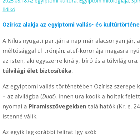
2025.08.18.
Az egyiptomi kultúra
,
Egyiptom mitológiája
,
Spi
Ildikó
Ozírisz alakja az egyiptomi vallás- és kultúrtörtén
A Nílus nyugati partján a nap már alacsonyan jár,
méltósággal ül trónján: atef-koronája magasra nyú
az isten, aki egyszerre király, bíró és a túlvilág
túlvilági élet biztosítéka
.
Az egyiptomi vallás történetében Ozírisz szerepe k
– az alvilágba (
Duat
). Innen uralkodik a holtak felet
nyomai a
Piramisszövegekben
találhatók (Kr. e. 2
istenné válik.
Az egyik legkorábbi felirat így szól: