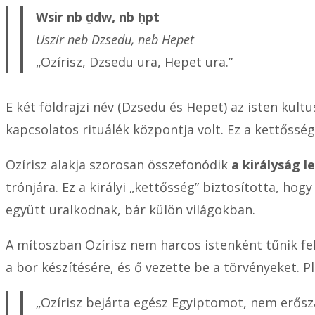
Wsir nb ḏdw, nb ḥpt
Uszir neb Dzsedu, neb Hepet
„Ozírisz, Dzsedu ura, Hepet ura.”
E két földrajzi név (Dzsedu és Hepet) az isten kult
kapcsolatos rituálék központja volt. Ez a kettőssé
Ozírisz alakja szorosan összefonódik
a királyság l
trónjára. Ez a királyi „kettősség” biztosította, hogy
együtt uralkodnak, bár külön világokban.
A mítoszban Ozírisz nem harcos istenként tűnik f
a bor készítésére, és ő vezette be a törvényeket. Pl
„Ozírisz bejárta egész Egyiptomot, nem erősza