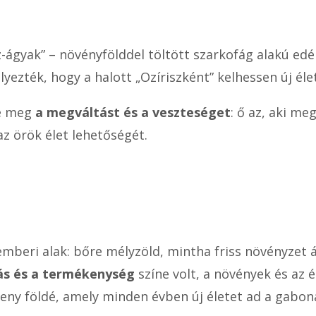
isz-ágyak” – növényfölddel töltött szarkofág alakú 
lyezték, hogy a halott „Ozíriszként” kelhessen új éle
te meg
a megváltást és a veszteséget
: ő az, aki me
 örök élet lehetőségét.
mberi alak: bőre mélyzöld, mintha friss növényzet 
ás és a termékenység
színe volt, a növények és az 
keny földé, amely minden évben új életet ad a gabon