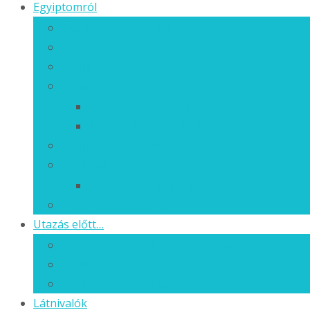
Egyiptomról
Általános információk
Hírek és érdekességek
Egyiptom mitológiája
Egyiptom történelme
Egyiptom uralkodói
Történelmi személyek
Egyiptom művészete
Az egyiptomi kultúra
Orvoslás az ókori Egyiptomban
Régészeti feltárások
Utazás előtt…
Gyakran ismételt kérdések Egyiptomról
Gyakran ismételt egészségügyi kérdések
Tanácsok és javaslatok…
Látnivalók