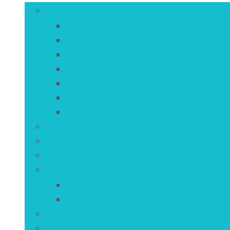
Egyiptom látnivalói városok szerint…
Alexandria és környéke látnivalói
Asszuán és környéke látnivalói
Kairó és környéke látnivalói
Közép-Egyiptom látnivalói
Luxor és környéke látnivalói
Sivatagok és oázisok látnivalói
Vörös-tenger környéke látnivalói
Múzeumok
Európai és amerikai városok egyiptomi látnivaló
Történelmi látnivalók
Kulturális látnivalók
Kopt látnivalók
Muszlim látnivalók
Természeti látnivalók
Fotók