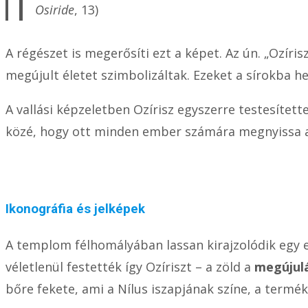
Osiride
, 13)
A régészet is megerősíti ezt a képet. Az ún. „Ozír
megújult életet szimbolizáltak. Ezeket a sírokba he
A vallási képzeletben Ozírisz egyszerre testesítet
közé, hogy ott minden ember számára megnyissa az
Ikonográfia és jelképek
A templom félhomályában lassan kirajzolódik egy e
véletlenül festették így Ozíriszt – a zöld a
megújul
bőre fekete, ami a Nílus iszapjának színe, a termé