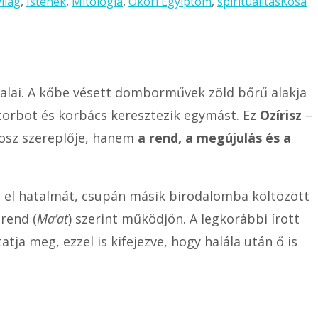
világ
,
Istenek
,
Mitológia
,
Ókori Egyiptom
,
spiritualitás
Kósa
falai. A kőbe vésett domborművek zöld bőrű alakja
ztorbot és korbács keresztezik egymást. Ez
Ozírisz
–
ítosz szereplője, hanem
a rend, a megújulás és a
e el hatalmát, csupán másik birodalomba költözött
 rend (
Ma’at
) szerint működjön. A legkorábbi írott
atja meg, ezzel is kifejezve, hogy halála után ő is