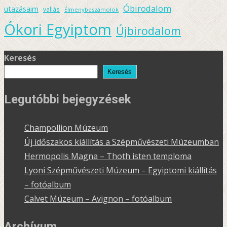
Óbirodalom
utazásaim
vallás
Élménybeszámolók
Ókori Egyiptom
Újbirodalom
Keresés
Keresés
Legutóbbi bejegyzések
Champollion Múzeum
Új időszakos kiállítás a Szépművészeti Múzeumban
Hermopolis Magna – Thoth isten temploma
Lyoni Szépművészeti Múzeum – Egyiptomi kiállítás
– fotóalbum
Calvet Múzeum – Avignon – fotóalbum
Archívum