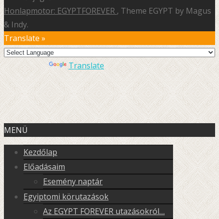
Honlapmotor: EGYPTFOREVER
, Theme EGYPT by Magus
& Indy.
Translate »
Powered by
Translate
MENÜ
Kezdőlap
Előadásaim
Esemény naptár
Egyiptomi körutazások
Az EGYPT FOREVER utazásokról…