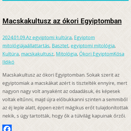
meg
Macskakultusz az ókori Egyiptomban
2024.01.09.
Az egyiptomi kultúra
,
Egyiptom
mitológiája
állattartás
,
Basztet
,
egyiptomi mitológia
,
Kultúra
,
macskakultusz
,
Mitológia
,
Ókori Egyiptom
Kósa
Ildikó
Macskakultusz az ókori Egyiptomban. Sokak szerit az
egyiptomiak a macskákat azért is tisztelték ennyire, mert
nagyon nagy volt anyaként az odaadásuk, és képesek
voltak eltűnni, majd újra előbukkanni szinten a semmiből
az éj leple alatt, éppen ezért mágikus erőt tulajdonítottak
nekik, s úgy tartották, hogy ők a túlvilág kapuinak őrzői.