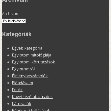
Archívum
Kategóriák
Egyéb kategória
Egyiptom mitológiája
Egyiptomi körutazások
Egyiptomról
Élménybeszámolók
Előadásaim
Fotók
Következő utazásaink
Látnivalók
Régészeti feltárások