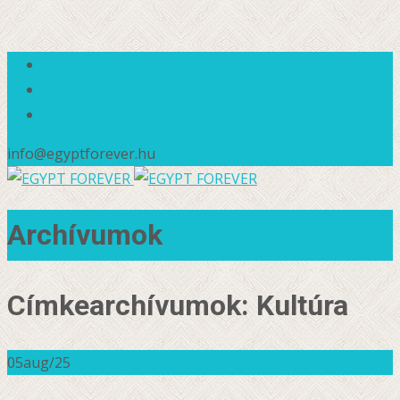
info@egyptforever.hu
Archívumok
Címkearchívumok: Kultúra
05
aug/25