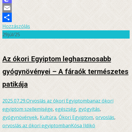
Mastodon
Email
Hozzászólás
Ossza
29
júl/25
meg
Az ókori Egyiptom leghasznosabb
gyógynövényei – A fáraók természetes
patikája
2025.07.29.
Orvoslás az ókori Egyiptomban
az ókori
egyiptom szellemisége
,
egészség
,
gyógyítás
,
gyógynövények
,
Kultúra
,
Ókori Egyiptom
,
orvoslás
,
orvoslás az ókori egyiptomban
Kósa Ildikó