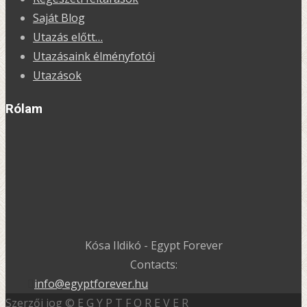
Saját Blog
Utazás előtt…
Utazásaink élményfotói
Utazások
Rólam
Kósa Ildikó - Egypt Forever
Contacts:
info@egyptforever.hu
Szerzői jog © E G Y P T F O R E V E R