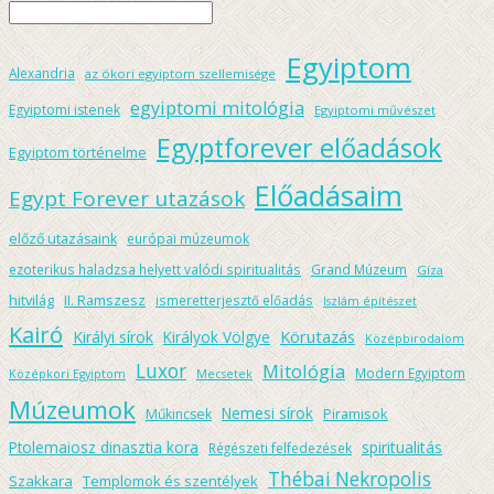
Egyiptom
Alexandria
az ókori egyiptom szellemisége
egyiptomi mitológia
Egyiptomi istenek
Egyiptomi művészet
Egyptforever előadások
Egyiptom történelme
Előadásaim
Egypt Forever utazások
előző utazásaink
európai múzeumok
ezoterikus haladzsa helyett valódi spiritualitás
Grand Múzeum
Gíza
hitvilág
II. Ramszesz
ismeretterjesztő előadás
Iszlám építészet
Kairó
Körutazás
Királyi sírok
Királyok Völgye
Középbirodalom
Luxor
Mitológia
Modern Egyiptom
Középkori Egyiptom
Mecsetek
Múzeumok
Nemesi sírok
Piramisok
Műkincsek
spiritualitás
Ptolemaiosz dinasztia kora
Régészeti felfedezések
Thébai Nekropolis
Szakkara
Templomok és szentélyek