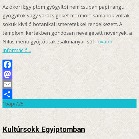
Az ókori Egyiptom gyógyítói nem csupán papi rangú
gyógyítók vagy varázsigéket mormoló sámánok voltak –
sokuk kiváló botanikai ismeretekkel rendelkezett. A
templomi kertekben gondosan nevelgetett növények, a
Nílus menti gyűjtőutak zsákmányai, sőt
További
információ…
Facebook
Mastodon
Email
16
ápr/25
Ossza
meg
Kultúrsokk Egyiptomban