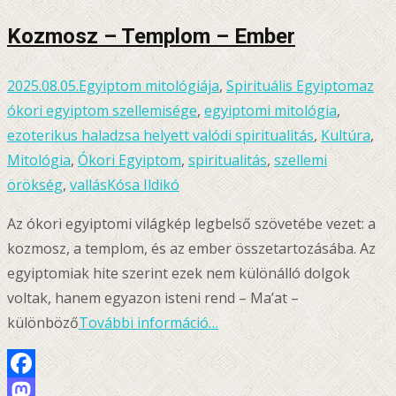
Kozmosz – Templom – Ember
2025.08.05.
Egyiptom mitológiája
,
Spirituális Egyiptom
az
ókori egyiptom szellemisége
,
egyiptomi mitológia
,
ezoterikus haladzsa helyett valódi spiritualitás
,
Kultúra
,
Mitológia
,
Ókori Egyiptom
,
spiritualitás
,
szellemi
örökség
,
vallás
Kósa Ildikó
Az ókori egyiptomi világkép legbelső szövetébe vezet: a
kozmosz, a templom, és az ember összetartozásába. Az
egyiptomiak hite szerint ezek nem különálló dolgok
voltak, hanem egyazon isteni rend – Ma’at –
különböző
További információ…
Facebook