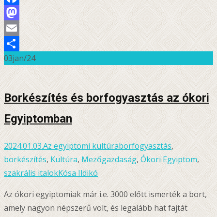
Facebook
Mastodon
Email
03
jan/24
Ossza
meg
Borkészítés és borfogyasztás az ókori
Egyiptomban
2024.01.03.
Az egyiptomi kultúra
borfogyasztás
,
borkészítés
,
Kultúra
,
Mezőgazdaság
,
Ókori Egyiptom
,
szakrális italok
Kósa Ildikó
Az ókori egyiptomiak már i.e. 3000 előtt ismerték a bort,
amely nagyon népszerű volt, és legalább hat fajtát