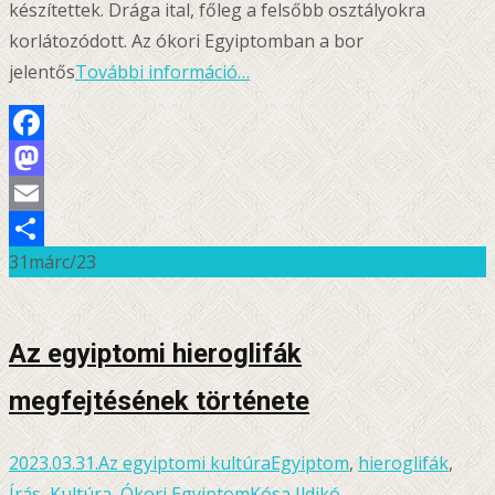
készítettek. Drága ital, főleg a felsőbb osztályokra
korlátozódott. Az ókori Egyiptomban a bor
jelentős
További információ…
Facebook
Mastodon
Email
31
márc/23
Ossza
meg
Az egyiptomi hieroglifák
megfejtésének története
2023.03.31.
Az egyiptomi kultúra
Egyiptom
,
hieroglifák
,
Írás
,
Kultúra
,
Ókori Egyiptom
Kósa Ildikó