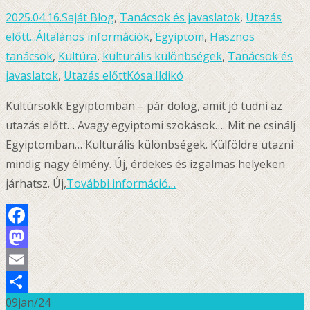
2025.04.16.
Saját Blog
,
Tanácsok és javaslatok
,
Utazás
előtt...
Általános információk
,
Egyiptom
,
Hasznos
tanácsok
,
Kultúra
,
kulturális különbségek
,
Tanácsok és
javaslatok
,
Utazás előtt
Kósa Ildikó
Kultúrsokk Egyiptomban – pár dolog, amit jó tudni az
utazás előtt… Avagy egyiptomi szokások…. Mit ne csinálj
Egyiptomban… Kulturális különbségek. Külföldre utazni
mindig nagy élmény. Új, érdekes és izgalmas helyeken
járhatsz. Új,
További információ…
Facebook
Mastodon
Email
09
jan/24
Ossza