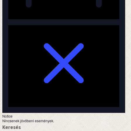
Notice
Nincsenek jövőbeni események.
Keresés