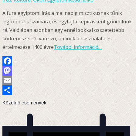
A fura egyiptomi írás a mai napig misztikusnak tűnik
legtöbbünk számára, és egyfajta képírásként gondolunk
rá. Valójában azonban egy ennél sokkal összetettebb
kódrendszerről van szó, aminek a használata és
értelmezése 1400 évre
További információ…
Facebook
Mastodon
Email
Ossza
Közelgő események
meg