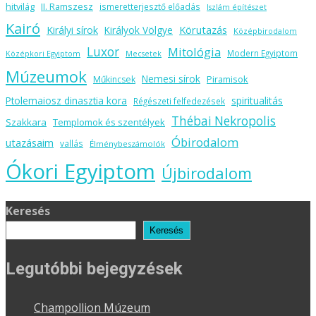
hitvilág
II. Ramszesz
ismeretterjesztő előadás
Iszlám építészet
Kairó
Körutazás
Királyi sírok
Királyok Völgye
Középbirodalom
Luxor
Mitológia
Modern Egyiptom
Középkori Egyiptom
Mecsetek
Múzeumok
Nemesi sírok
Piramisok
Műkincsek
spiritualitás
Ptolemaiosz dinasztia kora
Régészeti felfedezések
Thébai Nekropolis
Szakkara
Templomok és szentélyek
Óbirodalom
utazásaim
vallás
Élménybeszámolók
Ókori Egyiptom
Újbirodalom
Keresés
Keresés
Legutóbbi bejegyzések
Champollion Múzeum