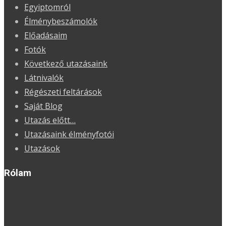
Egyiptomról
Élménybeszámolók
Előadásaim
Fotók
Következő utazásaink
Látnivalók
Régészeti feltárások
Saját Blog
Utazás előtt…
Utazásaink élményfotói
Utazások
Rólam