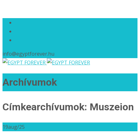
info@egyptforever.hu
Archívumok
Címkearchívumok: Muszeion
19
aug/25