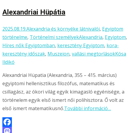
Alexandriai Hüpátia
2025.08.19.
Alexandria és környéke látnivalói
,
Egyiptom
történelme
,
Történelmi személyek
Alexandria
,
Egyiptom
,
Híres nők Egyiptomban
,
keresztény Egyiptom
,
kora-
keresztény időszak
,
Muszeion
,
vallási megtorlások
Kósa
Ildikó
Alexandriai Hüpatia (Alexandria, 355 – 415. március)
egyiptomi hellenisztikus filozófus, matematikus és
csillagász, az ókori világ egyik kimagasló egyénisége, a
történelem egyik első ismert női polihisztora. Ő volt az
első ismert matematikusnő.
További információ…
Facebook