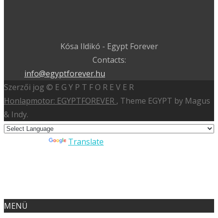
Kósa Ildikó - Egypt Forever
Contacts:
info@egyptforever.hu
Szerzői jog © E G Y P T F O R E V E R
Honlapmotor: EGYPTFOREVER
, Theme EGYPT by Magus
& Indy.
Powered by
Translate
MENÜ