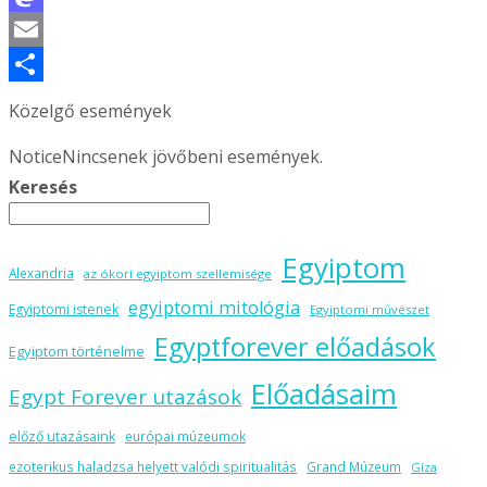
Mastodon
Email
Ossza
Közelgő események
meg
Notice
Nincsenek jövőbeni események.
Keresés
Egyiptom
Alexandria
az ókori egyiptom szellemisége
egyiptomi mitológia
Egyiptomi istenek
Egyiptomi művészet
Egyptforever előadások
Egyiptom történelme
Előadásaim
Egypt Forever utazások
előző utazásaink
európai múzeumok
ezoterikus haladzsa helyett valódi spiritualitás
Grand Múzeum
Gíza