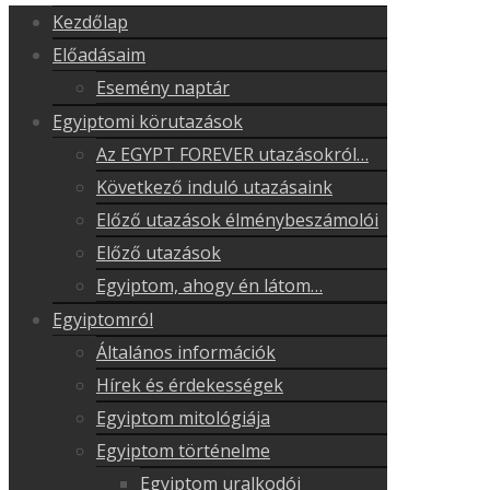
Kezdőlap
Előadásaim
Esemény naptár
Egyiptomi körutazások
Az EGYPT FOREVER utazásokról…
Következő induló utazásaink
Előző utazások élménybeszámolói
Előző utazások
Egyiptom, ahogy én látom…
Egyiptomról
Általános információk
Hírek és érdekességek
Egyiptom mitológiája
Egyiptom történelme
Egyiptom uralkodói