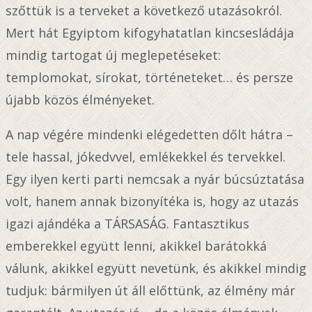
szőttük is a terveket a következő utazásokról.
Mert hát Egyiptom kifogyhatatlan kincsesládája
mindig tartogat új meglepetéseket:
templomokat, sírokat, történeteket… és persze
újabb közös élményeket.
A nap végére mindenki elégedetten dőlt hátra –
tele hassal, jókedvvel, emlékekkel és tervekkel.
Egy ilyen kerti parti nemcsak a nyár búcsúztatása
volt, hanem annak bizonyítéka is, hogy az utazás
igazi ajándéka a TÁRSASÁG. Fantasztikus
emberekkel együtt lenni, akikkel barátokká
válunk, akikkel együtt nevetünk, és akikkel mindig
tudjuk: bármilyen út áll előttünk, az élmény már