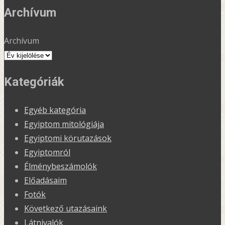
Archívum
Archívum
Kategóriák
Egyéb kategória
Egyiptom mitológiája
Egyiptomi körutazások
Egyiptomról
Élménybeszámolók
Előadásaim
Fotók
Következő utazásaink
Látnivalók