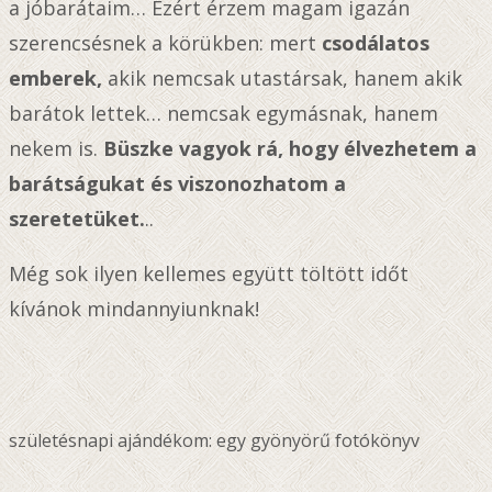
a jóbarátaim… Ezért érzem magam igazán
szerencsésnek a körükben: mert
csodálatos
emberek,
akik nemcsak utastársak, hanem akik
barátok lettek… nemcsak egymásnak, hanem
nekem is.
Büszke vagyok rá, hogy élvezhetem a
barátságukat és viszonozhatom a
szeretetüket.
..
Még sok ilyen kellemes együtt töltött időt
kívánok mindannyiunknak!
születésnapi ajándékom: egy gyönyörű fotókönyv