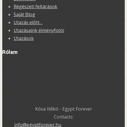
Régészeti feltárások
Saját Blog
Utazás előtt…
Utazásaink élményfotói
Utazások
Rólam
Kósa Ildikó - Egypt Forever
Contacts:
info@egyptforever.hu