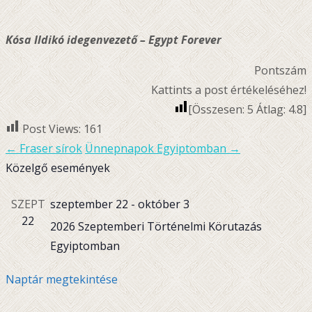
Kósa Ildikó idegenvezető – Egypt Forever
Pontszám
Kattints a post értékeléséhez!
[Összesen:
5
Átlag:
4.8
]
Post Views:
161
←
Fraser sírok
Ünnepnapok Egyiptomban
→
Bejegyzésnavigáció
Közelgő események
SZEPT
szeptember 22
-
október 3
22
2026 Szeptemberi Történelmi Körutazás
Egyiptomban
Naptár megtekintése