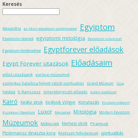
Keresés
Egyiptom
Alexandria
az ókori egyiptom szellemisége
egyiptomi mitológia
Egyiptomi istenek
Egyiptomi művészet
Egyptforever előadások
Egyiptom történelme
Előadásaim
Egypt Forever utazások
előző utazásaink
európai múzeumok
ezoterikus haladzsa helyett valódi spiritualitás
Grand Múzeum
Gíza
hitvilág
II. Ramszesz
ismeretterjesztő előadás
Iszlám építészet
Kairó
Körutazás
Királyi sírok
Királyok Völgye
Középbirodalom
Luxor
Mitológia
Modern Egyiptom
Középkori Egyiptom
Mecsetek
Múzeumok
Nemesi sírok
Piramisok
Műkincsek
spiritualitás
Ptolemaiosz dinasztia kora
Régészeti felfedezések