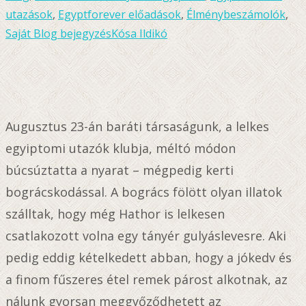
utazások
,
Egyptforever előadások
,
Élménybeszámolók
,
Saját Blog bejegyzés
Kósa Ildikó
Augusztus 23-án baráti társaságunk, a lelkes
egyiptomi utazók klubja, méltó módon
búcsúztatta a nyarat – mégpedig kerti
bográcskodással. A bogrács fölött olyan illatok
szálltak, hogy még Hathor is lelkesen
csatlakozott volna egy tányér gulyáslevesre. Aki
pedig eddig kételkedett abban, hogy a jókedv és
a finom fűszeres étel remek párost alkotnak, az
nálunk gyorsan meggyőződhetett az