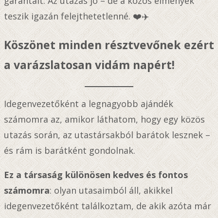
garantált. Az utazás jó – de a közös élmények
teszik igazán felejthetetlenné. ❤️✈️
Köszönet minden résztvevőnek ezért
a varázslatosan vidám napért!
Idegenvezetőként a legnagyobb ajándék
számomra az, amikor láthatom, hogy egy közös
utazás során, az utastársakból barátok lesznek –
és rám is barátként gondolnak.
Ez a társaság különösen kedves és fontos
számomra
: olyan utasaimból áll, akikkel
idegenvezetőként találkoztam, de akik azóta már