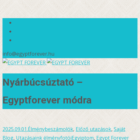
info@egyptforever.hu
Nyárbúcsúztató –
Egyptforever módra
2025.09.01.
Élménybeszámolók
,
Előző utazások
,
Saját
Blog
,
Utazásaink élményfotói
Egyiptom
,
Egypt Forever