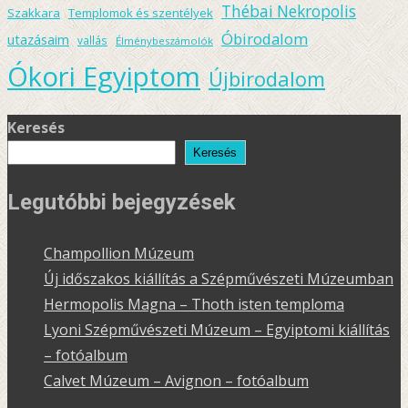
Thébai Nekropolis
Szakkara
Templomok és szentélyek
Óbirodalom
utazásaim
vallás
Élménybeszámolók
Ókori Egyiptom
Újbirodalom
Keresés
Keresés
Legutóbbi bejegyzések
Champollion Múzeum
Új időszakos kiállítás a Szépművészeti Múzeumban
Hermopolis Magna – Thoth isten temploma
Lyoni Szépművészeti Múzeum – Egyiptomi kiállítás
– fotóalbum
Calvet Múzeum – Avignon – fotóalbum