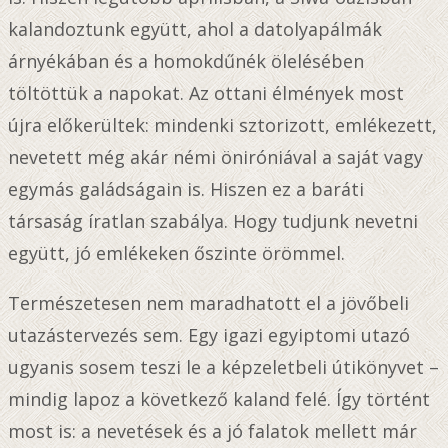
kalandoztunk együtt, ahol a datolyapálmák
árnyékában és a homokdűnék ölelésében
töltöttük a napokat. Az ottani élmények most
újra előkerültek: mindenki sztorizott, emlékezett,
nevetett még akár némi öniróniával a saját vagy
egymás galádságain is. Hiszen ez a baráti
társaság íratlan szabálya. Hogy tudjunk nevetni
együtt, jó emlékeken őszinte örömmel.
Természetesen nem maradhatott el a jövőbeli
utazástervezés sem. Egy igazi egyiptomi utazó
ugyanis sosem teszi le a képzeletbeli útikönyvet –
mindig lapoz a következő kaland felé. Így történt
most is: a nevetések és a jó falatok mellett már