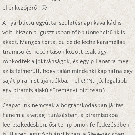
ellenkezőjéről. 🙂
A nyárbúcsú egyúttal születésnapi kavalkád is
volt, hiszen augusztusban több ünnepeltünk is
akadt. Mangós torta, dulce de leche karamellás
tiramisu és koccintások között csak úgy
röpködtek a jókívánságok, és egy pillanatra még
az is felmerült, hogy talán mindenki kaphatna egy
saját piramist ajándékba.. hehe! (Na jó, legalább
egy piramis alakú süteményt biztosan.)
Csapatunk nemcsak a bográcskodásban jártas,
hanem a sivatagi túrázásban, a piramisokba
leereszkedésben, ősi templomok felfedezésében
is. Hiszen legutóbb áprilisban, a Siwa-oázisban