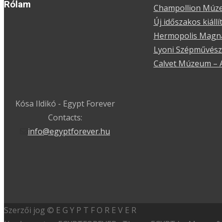
Rólam
Champollion Múz
Új időszakos kiál
Hermopolis Magna
Lyoni Szépművésze
Calvet Múzeum – 
Kósa Ildikó - Egypt Forever
Contacts:
info@egyptforever.hu
Szerzői jog © E G Y P T F O R E V E R