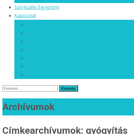
Spirituális Egyiptom
Kapcsolat
Rólam
Referenciáim
Partnereink
Saját Blog
Programjaim…
Elérhetőségeim
Feliratkozás hírlevélre
Keresés
erre:
Archívumok
Címkearchívumok: gyógyítás