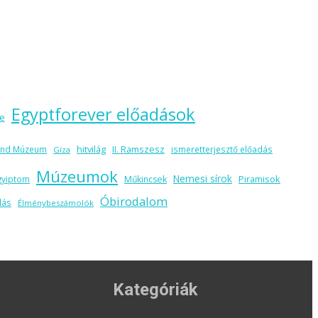
Egyptforever előadások
me
hitvilág
II. Ramszesz
and Múzeum
ismeretterjesztő előadás
Gíza
Múzeumok
Nemesi sírok
Piramisok
gyiptom
Műkincsek
Óbirodalom
lás
Élménybeszámolók
m
Kategóriák