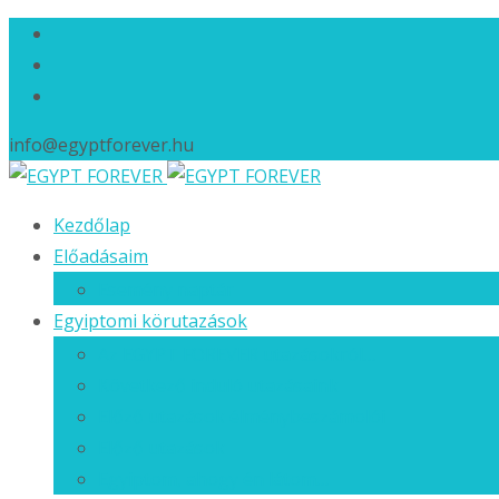
info@egyptforever.hu
Ugrás
Kezdőlap
a
Előadásaim
tartalomhoz
Esemény naptár
Egyiptomi körutazások
Az EGYPT FOREVER utazásokról…
Következő induló utazásaink
Előző utazások élménybeszámolói
Előző utazások
Egyiptom, ahogy én látom…