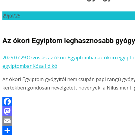
29
júl/25
Az ókori Egyiptom leghasznosabb gyógy
2025.07.29.
Orvoslás az ókori Egyiptomban
az ókori egyipt
egyiptomban
Kósa Ildikó
Az ókori Egyiptom gyógyítói nem csupán papi rangú gyógy
kertekben gondosan nevelgetett növények, a Nílus menti 
Facebook
Mastodon
Email