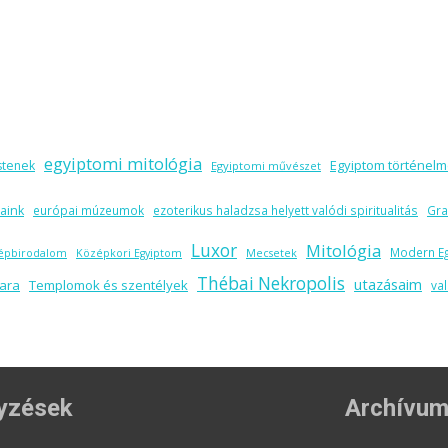
egyiptomi mitológia
Egyiptom történel
stenek
Egyiptomi művészet
aink
európai múzeumok
ezoterikus haladzsa helyett valódi spiritualitás
Gr
Luxor
Mitológia
Modern E
épbirodalom
Középkori Egyiptom
Mecsetek
Thébai Nekropolis
utazásaim
ara
Templomok és szentélyek
val
gyzések
Archívu