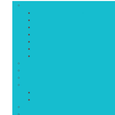
Egyiptom látnivalói városok szerint…
Alexandria és környéke látnivalói
Asszuán és környéke látnivalói
Kairó és környéke látnivalói
Közép-Egyiptom látnivalói
Luxor és környéke látnivalói
Sivatagok és oázisok látnivalói
Vörös-tenger környéke látnivalói
Múzeumok
Európai és amerikai városok egyiptomi látnivaló
Történelmi látnivalók
Kulturális látnivalók
Kopt látnivalók
Muszlim látnivalók
Természeti látnivalók
Fotók