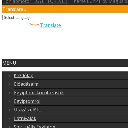
Honlapmotor: EGYPTFOREVER
, Theme EGYPT by Magus & 
Translate »
Powered by
Translate
MENÜ
Kezdőlap
Előadásaim
Egyiptomi körutazások
Egyiptomról
Utazás előtt…
Látnivalók
Spirituális Egyiptom