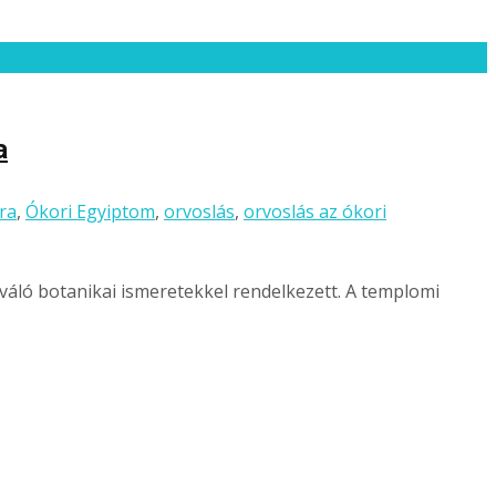
a
ra
,
Ókori Egyiptom
,
orvoslás
,
orvoslás az ókori
áló botanikai ismeretekkel rendelkezett. A templomi