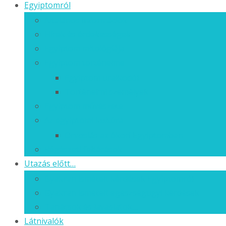
Egyiptomról
Általános információk
Hírek és érdekességek
Egyiptom mitológiája
Egyiptom történelme
Egyiptom uralkodói
Történelmi személyek
Egyiptom művészete
Az egyiptomi kultúra
Orvoslás az ókori Egyiptomban
Régészeti feltárások
Utazás előtt…
Gyakran ismételt kérdések Egyiptomról
Gyakran ismételt egészségügyi kérdések
Tanácsok és javaslatok…
Látnivalók