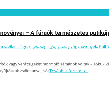
növényei – A fáraók természetes patikáj
om szellemisége
,
egészség
,
gyógyítás
,
gyógynövények
,
Kultú
ítók vagy varázsigéket mormoló sámánok voltak – sokuk kiv
gyűjtőutak zsákmányai, sőt
További információ…