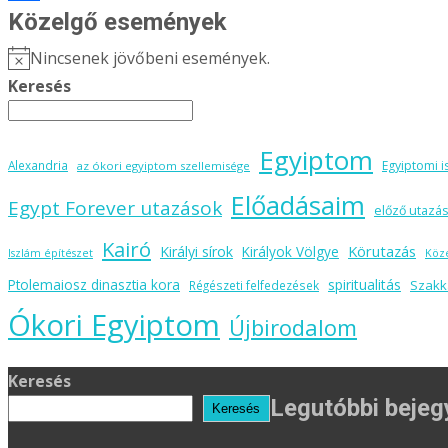
Ossza
Közelgő események
meg
Nincsenek jövőbeni események.
Notice
Keresés
Egyiptom
Alexandria
Egyiptomi i
az ókori egyiptom szellemisége
Előadásaim
Egypt Forever utazások
előző utazás
Kairó
Körutazás
Királyi sírok
Királyok Völgye
Iszlám építészet
Köz
spiritualitás
Ptolemaiosz dinasztia kora
Szakk
Régészeti felfedezések
Ókori Egyiptom
Újbirodalom
Keresés
Legutóbbi beje
Keresés